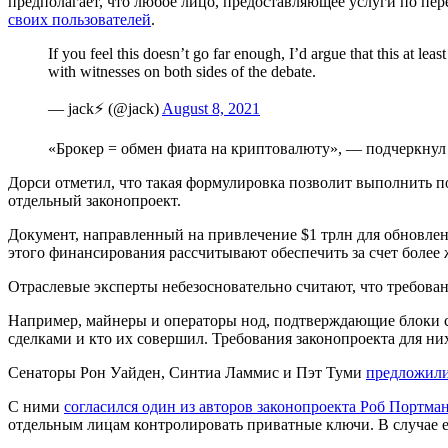
предполагает, что любое лицо, предоставляющее услуги по пе
своих пользователей
.
If you feel this doesn’t go far enough, I’d argue that this at 
with witnesses on both sides of the debate.
— jack⚡️ (@jack)
August 8, 2021
«Брокер = обмен фиата на криптовалюту», — подчеркнул г
Дорси отметил, что такая формулировка позволит выполнить п
отдельный законопроект.
Документ, направленный на привлечение $1 трлн для обновл
этого финансирования рассчитывают обеспечить за счет более
Отраслевые эксперты небезосновательно считают, что требов
Например, майнеры и операторы нод, подтверждающие блоки с 
сделками и кто их совершил. Требования законопроекта для н
Сенаторы Рон Уайден, Синтиа Ламмис и Пэт Туми
предложил
С ними
согласился один из авторов законопроекта Роб Портма
отдельным лицам контролировать приватные ключи. В случае е