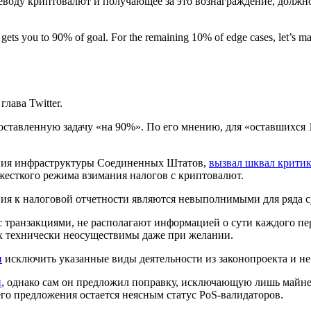
реводу криптовалют и получающее за это вознаграждение, долж
least gets you to 90% of goal. For the remaining 10% of edge cases, let’
лава Twitter.
оставленную задачу «на 90%». По его мнению, для «оставшихся
ения инфраструктуры Соединенных Штатов,
вызвал шквал крити
 жесткого режима взимания налогов с криптовалют.
ания к налоговой отчетности являются невыполнимыми для ряда
транзакциями, не располагают информацией о сути каждого пер
их технически неосуществимы даже при желании.
и
исключить указанные виды деятельности из законопроекта и н
н
, однако сам он предложил поправку, исключающую лишь майне
го предложения остается неясным статус PoS-валидаторов.