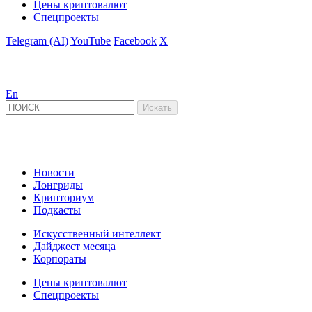
Цены криптовалют
Спецпроекты
Telegram (AI)
YouTube
Facebook
X
En
Новости
Лонгриды
Крипториум
Подкасты
Искусственный интеллект
Дайджест месяца
Корпораты
Цены криптовалют
Спецпроекты