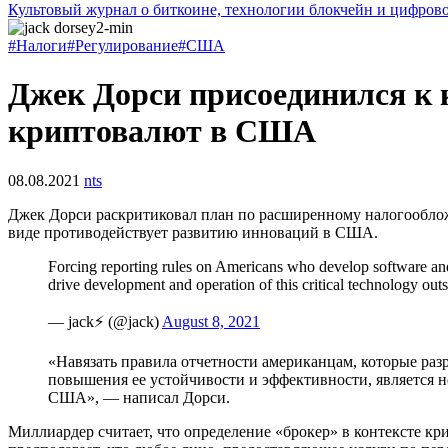
Культовый журнал о биткоине, технологии блокчейн и цифров
#Налоги
#Регулирование
#США
Джек Дорси присоединился к
криптовалют в США
08.08.2021
nts
Джек Дорси раскритиковал план по расширенному налогообло
виде противодействует развитию инноваций в США.
Forcing reporting rules on Americans who develop software and 
drive development and operation of this critical technology out
— jack⚡️ (@jack)
August 8, 2021
«Навязать правила отчетности американцам, которые раз
повышения ее устойчивости и эффективности, является 
США», — написал Дорси.
Миллиардер считает, что определение «брокер» в контексте к