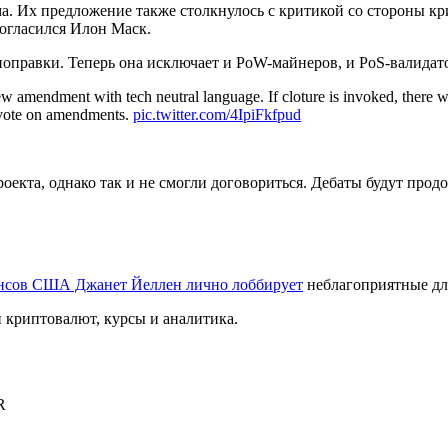
. Их предложение также столкнулось с критикой со стороны кр
 согласился Илон Маск.
оправки. Теперь она исключает и PoW-майнеров, и PoS-валидат
w amendment with tech neutral language. If cloture is invoked, there wil
o vote on amendments.
pic.twitter.com/4IpiFkfpud
кта, однако так и не смогли договориться. Дебаты будут продо
нсов США Джанет Йеллен лично лоббирует
неблагоприятные дл
криптовалют, курсы и аналитика.
R