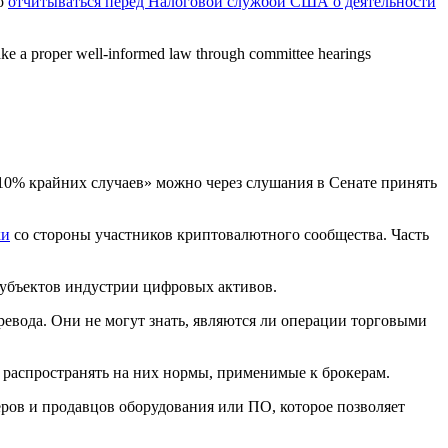
но
отчитываться перед Налоговой службой США о деятельности
s make a proper well-informed law through committee hearings
 10% крайних случаев» можно через слушания в Сенате принять
ки
со стороны участников криптовалютного сообщества. Часть
 субъектов индустрии цифровых активов.
евода. Они не могут знать, являются ли операции торговыми
е распространять на них нормы, применимые к брокерам.
ров и продавцов оборудования или ПО, которое позволяет