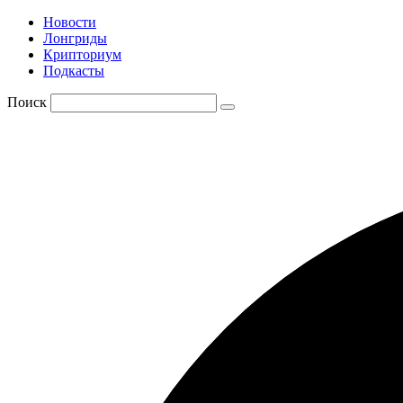
Новости
Лонгриды
Крипториум
Подкасты
Поиск