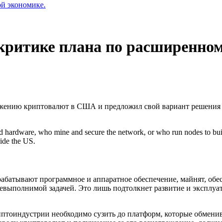
ой экономике.
 критике плана по расширенно
жению криптовалют в США и предложил свой вариант решения п
hardware, who mine and secure the network, or who run nodes to build r
side the US.
рабатывают программное и аппаратное обеспечение, майнят, обе
невыполнимой задачей. Это лишь подтолкнет развитие и эксплу
риптоиндустрии необходимо сузить до платформ, которые обмени