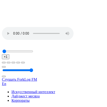
×1
Слушать ForkLog FM
En
Искусственный интеллект
Дайджест месяца
Корпораты