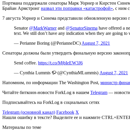
Портмана поддержали сенаторы Марк Уорнер и Кирстен Синема
Брайан Армстронг
назвал эти поправки «катастрофой»
, с ним
7 августа Уорнер и Синема представили обновленную версию п
Senator
@MarkWarner
and
@SenatorSinema
have offered a ne
text. We still don’t have any indication when they are going t
— Perianne Boring (@PerianneDC)
August 7, 2021
Сенаторы должны были утвердить финальную версию законопрое
Send coffee.
https://t.co/MjbIeEW3J6
— Cynthia Lummis 🦬 (@CynthiaMLummis)
August 7, 2021
Напомним, по информации The Washington Post,
министр фина
Читайте биткоин-новости ForkLog в нашем
Telegram
— новости 
Подписывайтесь на ForkLog в социальных сетях
Telegram (основной канал)
Facebook
X
Нашли ошибку в тексте? Выделите ее и нажмите CTRL+ENTE
Материалы по теме