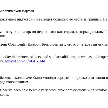
ократической партии.
растущей индустрии и выведет большую ее часть за границу. Не
оем выступлении прямо перечислил категории, которые должны 
ики.
рии Coin Center Джерри Брито считает, что это четкое заявле
 today that miners, stakers, and similar validators, as well as node ope
tly.
https://t.co/2oKwGLkU4d
беседы с коллегами были «плодотворными», однако они зашли в 
ред голосованием.
st, we’ve been able to have very productive conversations with senators 
tcome.