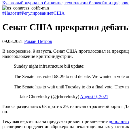
Культовый журнал о биткоине, технологии блокчейн и цифров
#Налоги
#Регулирование
#США
Сенат США прекратил дебаты
09.08.2021
Роман Петров
В воскресенье, 9 августа, Сенат США проголосовал за прекра
налогобложение криптоиндустрии.
Sunday night infrastructure bill update:
The Senate has voted 68-29 to end debate. We wanted a vote 
The Senate has to wait until Tuesday to do a final vote. They mi
— Jake Chervinsky (@jchervinsky)
August 9, 2021
Голоса разделились 68 против 29, написал отраслевой юрист Д
он.
Текущая версия плана предусматривает привлечение
дополнит
расширяет определение «брокер» на некастодиальных участни