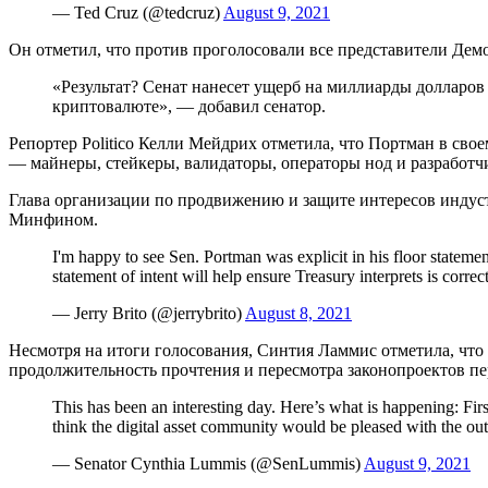
— Ted Cruz (@tedcruz)
August 9, 2021
Он отметил, что против проголосовали все представители Дем
«Результат? Сенат нанесет ущерб на миллиарды долларов 
криптовалюте», — добавил сенатор.
Репортер Politico Келли Мейдрих отметила, что Портман в св
— майнеры, стейкеры, валидаторы, операторы нод и разработч
Глава организации по продвижению и защите интересов индуст
Минфином.
I'm happy to see Sen. Portman was explicit in his floor statement
statement of intent will help ensure Treasury interprets is correc
— Jerry Brito (@jerrybrito)
August 8, 2021
Несмотря на итоги голосования, Синтия Ламмис отметила, что 
продолжительность прочтения и пересмотра законопроектов пе
This has been an interesting day. Here’s what is happening: Fir
think the digital asset community would be pleased with the ou
— Senator Cynthia Lummis (@SenLummis)
August 9, 2021