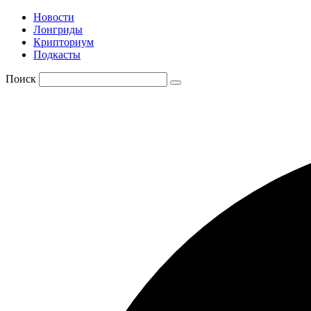
Новости
Лонгриды
Крипториум
Подкасты
Поиск