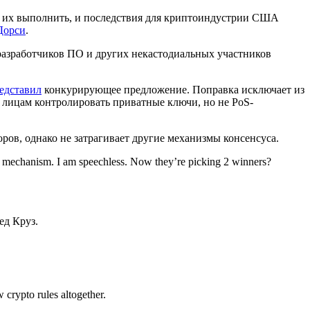
т их выполнить, и последствия для криптоиндустрии США
Дорси
.
 разработчиков ПО и других некастодиальных участников
едставил
конкурирующее предложение. Поправка исключает из
 лицам контролировать приватные ключи, но не PoS-
ров, однако не затрагивает другие механизмы консенсуса.
s mechanism. I am speechless. Now they’re picking 2 winners?
ед Круз.
crypto rules altogether.