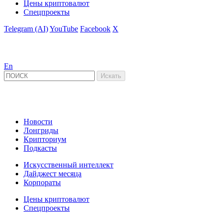
Цены криптовалют
Спецпроекты
Telegram (AI)
YouTube
Facebook
X
En
Новости
Лонгриды
Крипториум
Подкасты
Искусственный интеллект
Дайджест месяца
Корпораты
Цены криптовалют
Спецпроекты