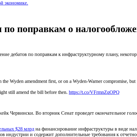
ой экономике.
 по поправкам о налогооблож
щение дебатов по поправкам к инфраструктурному плану, некот
on the Wyden amendment first, or on a Wyden-Warner compromise, but 
ght still amend the bill before then.
https://t.co/VFrmnZqOPQ
жейк Червински. Во вторник Сенат проведет окончательное голо
ельных $28 млрд
на финансирование инфраструктуры в виде нало
ков индустрии и содержит дополнительные требования к отчетн