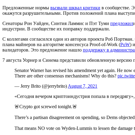
Предложенные нормы
вызвали шквал критики
в сообществе. Э
окажутся разрушительными. Против положений плана выступи
Сенаторы Рон Уайден, Синтия Ламмис и Пэт Туми
предложил
индустрии. В сообществе их поправку поддержали.
С коллегами согласился один из авторов проекта Роб Портман
плана майнеров на алгоритме консенсуса Proof-of-Work (
PoW
) 
валидаторов. Это предложение нашло
поддержку в администр
7 августа Уорнер и Синема представили обновленную версию п
Senator Warner has revised his amendment yet again. He now e
There are other consensus mechanisms! Why do this?
pic.twi
— Jerry Brito (@jerrybrito)
August 7, 2021
«Сегодня вечером криптоиндустрия попала в передрягу»,
🚨Crypto got screwed tonight.🚨
There’s a partisan disagreement on spending, so Dems objecte
That means NO vote on Wyden-Lummis to lessen the damage this 