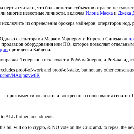
ксперты считают, что большинство субъектов отрасли не сможе
ли многие известные личности, включая
Илона Маска
и
Джека 
и исключить из определения брокера майнеров, операторов нод,
. Однако с сенаторами Марком Уорнером и Кирстен Синема он
пр
и продавцов оборудования или ПО, которое позволяет отдельным
ации
президента Байдена.
оправки. Теперь она исключает и PoW-майнеров, и PoS-валидато
xcludes proof-of-work and proof-of-stake, but not any other consensu
tter.com/NAqjmzvw8R
 — прокомментировал итоги воскресного голосования сенатор Т
d to ALL further amendments.
bill will do to crypto, & NO vote on the Cruz amd. to repeal the new 