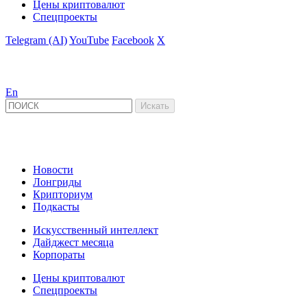
Цены криптовалют
Спецпроекты
Telegram (AI)
YouTube
Facebook
X
En
Новости
Лонгриды
Крипториум
Подкасты
Искусственный интеллект
Дайджест месяца
Корпораты
Цены криптовалют
Спецпроекты