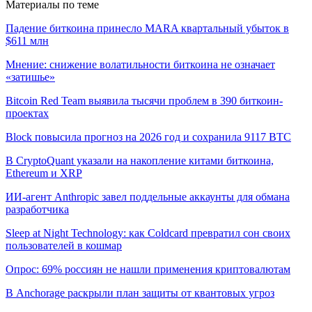
Материалы по теме
Падение биткоина принесло MARA квартальный убыток в
$611 млн
Мнение: снижение волатильности биткоина не означает
«затишье»
Bitcoin Red Team выявила тысячи проблем в 390 биткоин-
проектах
Block повысила прогноз на 2026 год и сохранила 9117 BTC
В CryptoQuant указали на накопление китами биткоина,
Ethereum и XRP
ИИ-агент Anthropic завел поддельные аккаунты для обмана
разработчика
Sleep at Night Technology: как Coldcard превратил сон своих
пользователей в кошмар
Опрос: 69% россиян не нашли применения криптовалютам
В Anchorage раскрыли план защиты от квантовых угроз