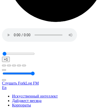
×1
Слушать ForkLog FM
En
Искусственный интеллект
Дайджест месяца
Корпораты