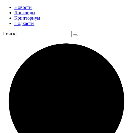
Новости
Лонгриды
Крипториум
Подкасты
Поиск