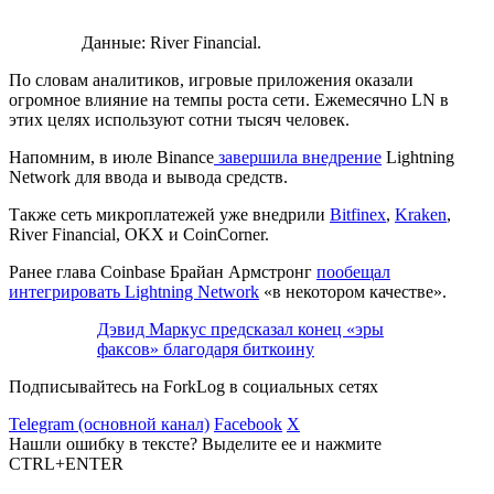
Данные: River Financial.
По словам аналитиков, игровые приложения оказали
огромное влияние на темпы роста сети. Ежемесячно LN в
этих целях используют сотни тысяч человек.
Напомним, в июле Binance
завершила внедрение
Lightning
Network для ввода и вывода средств.
Также сеть микроплатежей уже внедрили
Bitfinex
,
Kraken
,
River Financial, OKX и CoinCorner.
Ранее глава Coinbase Брайан Армстронг
пообещал
интегрировать Lightning Network
«в некотором качестве».
Дэвид Маркус предсказал конец «эры
факсов» благодаря биткоину
Подписывайтесь на ForkLog в социальных сетях
Telegram (основной канал)
Facebook
X
Нашли ошибку в тексте? Выделите ее и нажмите
CTRL+ENTER