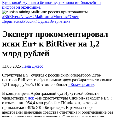
Культовый журнал о биткоине, технологии блокчейн и
цифровой экономике.
#BitRiver
#News+
#Майнинг
#Мнения
#Олег
Дерипаска
#Россия
#Суды
#Энергетика
Эксперт прокомментировал
иски En+ к BitRiver на 1,2
млрд рублей
13.05.2025
Лена Джесс
Структуры En+ судятся с российским оператором дата-
центров BitRiver, требуя в рамках двух разбирательств свыше
1,21 млрд рублей. Об этом сообщает
«Коммерсант»
.
В конце апреля Арбитражный суд Иркутской области
удовлетворил
иск
«Инфраструктуры Сибири» (входит в En+)
о взыскании 954,4 млн рублей с ГК «Фокс», которой
принадлежит 49% УК «Битривер». В рамках спора
арестованы денежные средства ответчика и оборудование без
возможности его использования. Оно заложено в пользу