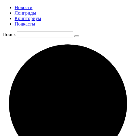
Новости
Лонгриды
Крипториум
Подкасты
Поиск