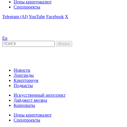
Цены криптовалют
Спецпроекты
Telegram (AI)
YouTube
Facebook
X
En
Новости
Лонгриды
Крипториум
Подкасты
Искусственный интеллект
Дайджест месяца
Корпораты
Цены криптовалют
Спецпроекты