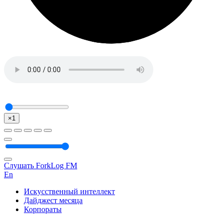
×1
Слушать ForkLog FM
En
Искусственный интеллект
Дайджест месяца
Корпораты