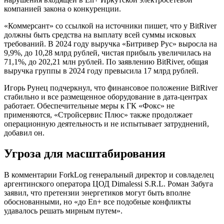
компанией закона о конкуренции.
«Коммерсант» со ссылкой на источники пишет, что у BitRiver
должны быть средства на выплату всей суммы исковых
требований. В 2024 году выручка «Битривер Рус» выросла на
9,9%, до 10,28 млрд рублей, чистая прибыль увеличилась на
71,1%, до 202,21 млн рублей. По заявлению BitRiver, общая
выручка группы в 2024 году превысила 17 млрд рублей.
Игорь Рунец подчеркнул, что финансовое положение BitRiver
стабильно и все размещенное оборудование в дата-центрах
работает. Обеспечительные меры к ГК «Фокс» не
применяются, «Стройсервис Плюс» также продолжает
операционную деятельность и не испытывает затруднений,
добавил он.
Угроза для масштабирования
В комментарии ForkLog генеральный директор и совладелец
аргентинского оператора ЦОД Dimalessi S.R.L. Роман Забуга
заявил, что претензии энергетиков могут быть вполне
обоснованными, но «до En+ все подобные конфликты
удавалось решать мирным путем».