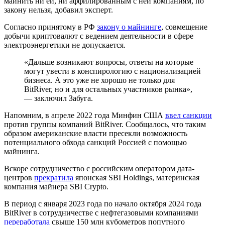
майнить ни ей, ни аффилированным с ней компаниям, по
закону нельзя, добавил эксперт.
Согласно принятому в РФ
закону о майнинге
, совмещение
добычи криптовалют с ведением деятельности в сфере
электроэнергетики не допускается.
«Дальше возникают вопросы, ответы на которые
могут увести в конспирологию с национализацией
бизнеса. А это уже не хорошо не только для
BitRiver, но и для остальных участников рынка»,
— заключил Забуга.
Напомним, в апреле 2022 года Минфин США
ввел санкции
против группы компаний BitRiver. Сообщалось, что таким
образом американские власти пресекли возможность
потенциального обхода санкций Россией с помощью
майнинга.
Вскоре сотрудничество с российским оператором дата-
центров
прекратила
японская SBI Holdings, материнская
компания майнера SBI Crypto.
В период с января 2023 года по начало октября 2024 года
BitRiver в сотрудничестве с нефтегазовыми компаниями
переработала
свыше 150 млн кубометров попутного