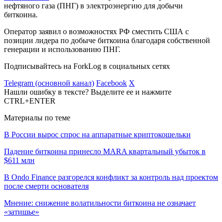
нефтяного газа (ПНГ) в электроэнергию для добычи
биткоина.
Оператор заявил о возможностях РФ сместить США с
позиции лидера по добыче биткоина благодаря собственной
генерации и использованию ПНГ.
Подписывайтесь на ForkLog в социальных сетях
Telegram (основной канал)
Facebook
X
Нашли ошибку в тексте? Выделите ее и нажмите
CTRL+ENTER
Материалы по теме
В России вырос спрос на аппаратные криптокошельки
Падение биткоина принесло MARA квартальный убыток в
$611 млн
В Ondo Finance разгорелся конфликт за контроль над проектом
после смерти основателя
Мнение: снижение волатильности биткоина не означает
«затишье»