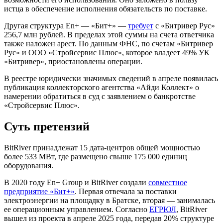
истца в обеспечение исполнения обязательств по поставке.
Другая структура En+ — «Бит+» —
требует
с «Битривер Рус»
256,7 млн рублей. В пределах этой суммы на счета ответчика
также наложен арест. По данным ФНС, по счетам «Битривер
Рус» и ООО «Стройсервис Плюс», которое владеет 49% УК
«Битривер», приостановлены операции.
В реестре юридически значимых сведений в апреле появилась
публикация коллекторского агентства «Айди Коллект» о
намерении обратиться в суд с заявлением о банкротстве
«Стройсервис Плюс».
Суть претензий
BitRiver принадлежат 15 дата-центров общей мощностью
более 533 МВт, где размещено свыше 175 000 единиц
оборудования.
В 2020 году En+ Group и BitRiver создали
совместное
предприятие «Бит+»
. Первая отвечала за поставки
электроэнергии на площадку в Братске, вторая — занималась
ее операционным управлением. Согласно
ЕГРЮЛ
, BitRiver
вышел из проекта в апреле 2025 года, передав 20% структуре