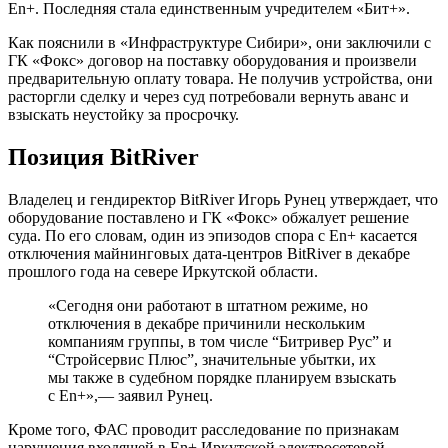
En+. Последняя стала единственным учредителем «Бит+».
Как пояснили в «Инфраструктуре Сибири», они заключили с
ГК «Фокс» договор на поставку оборудования и произвели
предварительную оплату товара. Не получив устройства, они
расторгли сделку и через суд потребовали вернуть аванс и
взыскать неустойку за просрочку.
Позиция BitRiver
Владелец и гендиректор BitRiver Игорь Рунец утверждает, что
оборудование поставлено и ГК «Фокс» обжалует решение
суда. По его словам, один из эпизодов спора с En+ касается
отключения майнинговых дата-центров BitRiver в декабре
прошлого года на севере Иркутской области.
«Сегодня они работают в штатном режиме, но
отключения в декабре причинили нескольким
компаниям группы, в том числе “Битривер Рус” и
“Стройсервис Плюс”, значительные убытки, их
мы также в судебном порядке планируем взыскать
с En+»,— заявил Рунец.
Кроме того,
ФАС
проводит расследование по признакам
нарушения входящей в En+ Иркутской электросетевой