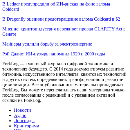
В Ledger предупредили об ИИ-рисках на фоне взлома
Coldcard
В Dragonfly оценили предотвращение взлома Coldcard в $2
Мнение: криптоиндустрия переживет провал CLARITY Act в
Сенате
Майнеры усилили борьбу за электроэнергию
Рэй Далио: ИИ-пузырь напомнил 1929 и 2000 годы
ForkLog — культовый журнал о цифровой экономике и
технологиях будущего. С 2014 года документируем развитие
биткоина, искусственного интеллекта, квантовых технологий
и других систем, определяющих трансформацию и развитие
цивилизации.
Все опубликованные материалы принадлежат
ForkLog. Вы можете перепечатывать наши материалы только
после согласования с редакцией и с указанием активной
ссылки на ForkLog.
Новости
Аудио
Лонгриды
Крипториум