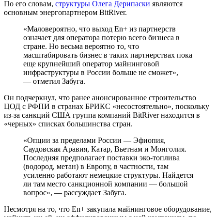
По его словам,
структуры Олега Дерипаски
являются
основным энергопартнером BitRiver.
«Маловероятно, что выход En+ из партнерств
означает для оператора потерю всего бизнеса в
стране. Но весьма вероятно то, что
масштабировать бизнес в таких партнерствах пока
еще крупнейший оператор майнинговой
инфраструктуры в России больше не сможет»,
— отметил Забуга.
Он подчеркнул, что ранее анонсированное строительство
ЦОД
с
РФПИ
в странах БРИКС «несостоятельно», поскольку
из-за санкций США группа компаний BitRiver находится в
«черных» списках большинства стран.
«Опции за пределами России — Эфиопия,
Саудовская Аравия, Катар, Вьетнам и Монголия.
Последняя предполагает поставки эко-топлива
(водород, метан) в Европу, в частности, там
усиленно работают немецкие структуры. Найдется
ли там место санкционной компании — большой
вопрос», — рассуждает Забуга.
Несмотря на то, что En+ закупала майнинговое оборудование,