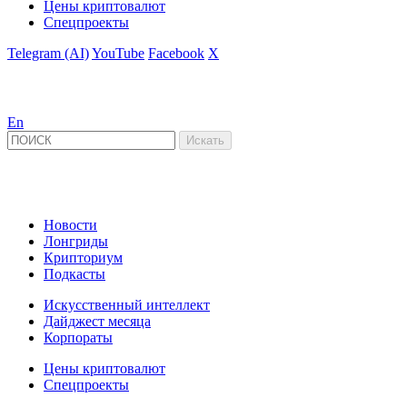
Цены криптовалют
Спецпроекты
Telegram (AI)
YouTube
Facebook
X
En
Новости
Лонгриды
Крипториум
Подкасты
Искусственный интеллект
Дайджест месяца
Корпораты
Цены криптовалют
Спецпроекты