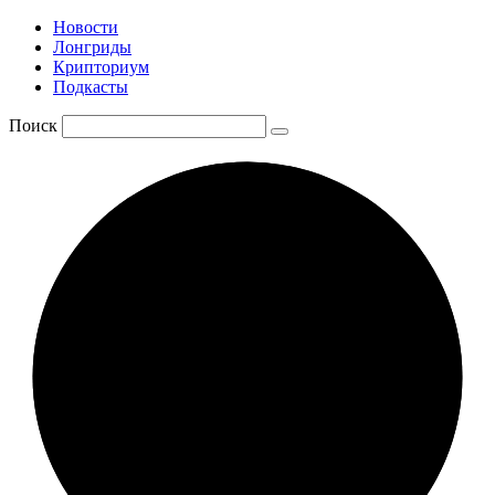
Новости
Лонгриды
Крипториум
Подкасты
Поиск