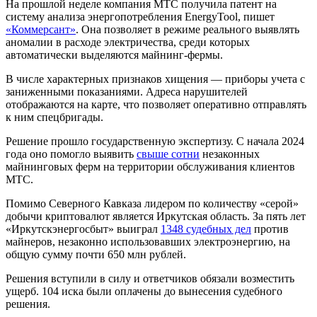
На прошлой неделе компания МТС получила патент на
систему анализа энергопотребления EnergyTool, пишет
«Коммерсант»
. Она позволяет в режиме реального выявлять
аномалии в расходе электричества, среди которых
автоматически выделяются майнинг-фермы.
В числе характерных признаков хищения — приборы учета с
заниженными показаниями. Адреса нарушителей
отображаются на карте, что позволяет оперативно отправлять
к ним спецбригады.
Решение прошло государственную экспертизу. С начала 2024
года оно помогло выявить
свыше сотни
незаконных
майнинговых ферм на территории обслуживания клиентов
МТС.
Помимо Северного Кавказа лидером по количеству «серой»
добычи криптовалют является Иркутская область. За пять лет
«Иркутскэнергосбыт» выиграл
1348 судебных дел
против
майнеров, незаконно использовавших электроэнергию, на
общую сумму почти 650 млн рублей.
Решения вступили в силу и ответчиков обязали возместить
ущерб. 104 иска были оплачены до вынесения судебного
решения.