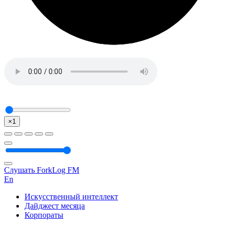
×1
Слушать ForkLog FM
En
Искусственный интеллект
Дайджест месяца
Корпораты