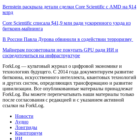
Bernstein раскрыла детали сделки Core Scientific с AMD на $14
млрд
Core Scientific списала $41,9 млн ради ускоренного ухода из
биткоин-майнинга
В России Павла Дурова обвинили в содействии терроризму
Майнерам посоветовали не покупать GPU ради ИИ и
сосредоточиться на инфраструктуре
ForkLog — культовый журнал о цифровой экономике и
технологиях будущего. С 2014 года документируем развитие
биткоина, искусственного интеллекта, квантовых технологий
и других систем, определяющих трансформацию и развитие
цивилизации.
Все опубликованные материалы принадлежат
ForkLog. Вы можете перепечатывать наши материалы только
после согласования с редакцией и с указанием активной
ссылки на ForkLog.
Новости
Аудио
Лонгриды
Крипториум
ИИ