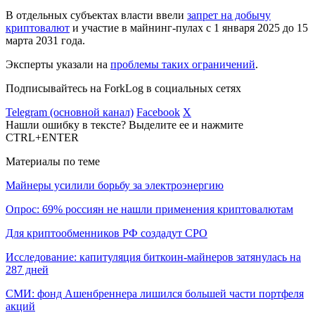
В отдельных субъектах власти ввели
запрет на добычу
криптовалют
и участие в майнинг-пулах с 1 января 2025 до 15
марта 2031 года.
Эксперты указали на
проблемы таких ограничений
.
Подписывайтесь на ForkLog в социальных сетях
Telegram (основной канал)
Facebook
X
Нашли ошибку в тексте? Выделите ее и нажмите
CTRL+ENTER
Материалы по теме
Майнеры усилили борьбу за электроэнергию
Опрос: 69% россиян не нашли применения криптовалютам
Для криптообменников РФ создадут СРО
Исследование: капитуляция биткоин-майнеров затянулась на
287 дней
СМИ: фонд Ашенбреннера лишился большей части портфеля
акций