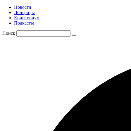
Новости
Лонгриды
Крипториум
Подкасты
Поиск