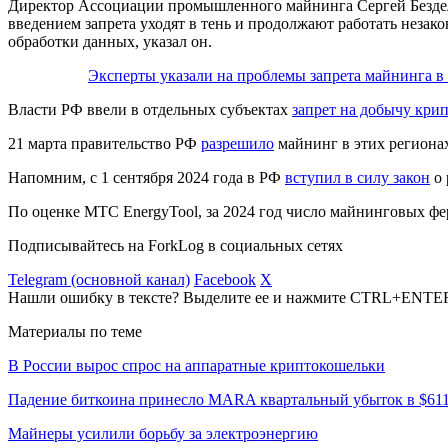
Директор Ассоциации промышленного майнинга Сергей Безделов
введением запрета уходят в тень и продолжают работать незак
обработки данных, указал он.
Эксперты указали на проблемы запрета майнинга в
Власти РФ ввели в отдельных субъектах
запрет на добычу кри
21 марта правительство РФ
разрешило
майнинг в этих регионах
Напомним, с 1 сентября 2024 года в РФ
вступил в силу закон
о 
По оценке МТС EnergyTool, за 2024 год число майнинговых фе
Подписывайтесь на ForkLog в социальных сетях
Telegram (основной канал)
Facebook
X
Нашли ошибку в тексте? Выделите ее и нажмите CTRL+ENTE
Материалы по теме
В России вырос спрос на аппаратные криптокошельки
Падение биткоина принесло MARA квартальный убыток в $61
Майнеры усилили борьбу за электроэнергию