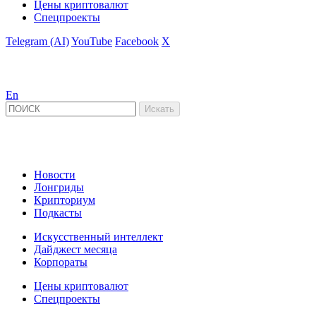
Цены криптовалют
Спецпроекты
Telegram (AI)
YouTube
Facebook
X
En
Новости
Лонгриды
Крипториум
Подкасты
Искусственный интеллект
Дайджест месяца
Корпораты
Цены криптовалют
Спецпроекты