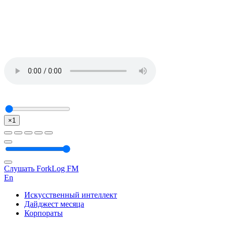
×1
Слушать ForkLog FM
En
Искусственный интеллект
Дайджест месяца
Корпораты