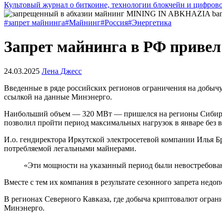
Культовый журнал о биткоине, технологии блокчейн и цифров
#запрет майнинга
#Майнинг
#Россия
#Энергетика
Запрет майнинга в РФ привел
24.03.2025
Лена Джесс
Введенные в ряде российских регионов ограничения на добыч
ссылкой на данные Минэнерго.
Наибольший объем — 320 МВт — пришелся на регионы Сибири: ч
позволил пройти период максимальных нагрузок в январе без 
И.о. гендиректора Иркутской электросетевой компании Илья Б
потребляемой легальными майнерами.
«Эти мощности на указанный период были невостребован
Вместе с тем их компания в результате сезонного запрета нед
В регионах Северного Кавказа, где добыча криптовалют огранич
Минэнерго.