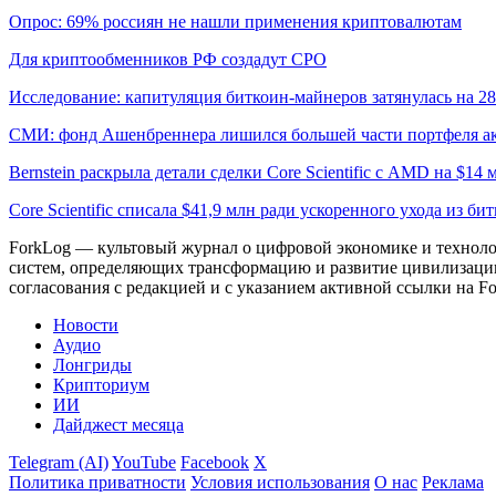
Опрос: 69% россиян не нашли применения криптовалютам
Для криптообменников РФ создадут СРО
Исследование: капитуляция биткоин-майнеров затянулась на 2
СМИ: фонд Ашенбреннера лишился большей части портфеля а
Bernstein раскрыла детали сделки Core Scientific с AMD на $14 
Core Scientific списала $41,9 млн ради ускоренного ухода из б
ForkLog — культовый журнал о цифровой экономике и технолог
систем, определяющих трансформацию и развитие цивилизаци
согласования с редакцией и с указанием активной ссылки на Fo
Новости
Аудио
Лонгриды
Крипториум
ИИ
Дайджест месяца
Telegram (AI)
YouTube
Facebook
X
Политика приватности
Условия использования
О нас
Реклама