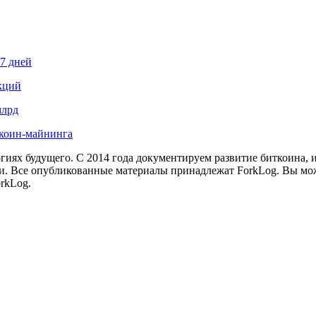
87 дней
кций
млрд
иткоин-майнинга
иях будущего. С 2014 года документируем развитие биткоина, 
и.
Все опубликованные материалы принадлежат ForkLog. Вы мож
rkLog.