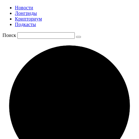
Новости
Лонгриды
Крипториум
Подкасты
Поиск