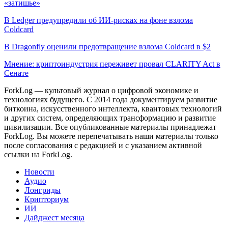
«затишье»
В Ledger предупредили об ИИ-рисках на фоне взлома
Coldcard
В Dragonfly оценили предотвращение взлома Coldcard в $2
Мнение: криптоиндустрия переживет провал CLARITY Act в
Сенате
ForkLog — культовый журнал о цифровой экономике и
технологиях будущего. С 2014 года документируем развитие
биткоина, искусственного интеллекта, квантовых технологий
и других систем, определяющих трансформацию и развитие
цивилизации.
Все опубликованные материалы принадлежат
ForkLog. Вы можете перепечатывать наши материалы только
после согласования с редакцией и с указанием активной
ссылки на ForkLog.
Новости
Аудио
Лонгриды
Крипториум
ИИ
Дайджест месяца