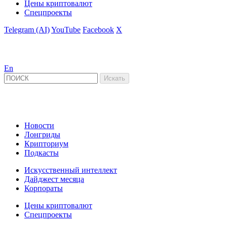
Цены криптовалют
Спецпроекты
Telegram (AI)
YouTube
Facebook
X
En
Новости
Лонгриды
Крипториум
Подкасты
Искусственный интеллект
Дайджест месяца
Корпораты
Цены криптовалют
Спецпроекты