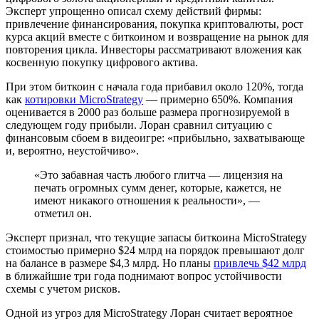
Эксперт упрощенно описал схему действий фирмы:
привлечение финансирования, покупка криптовалюты, рост
курса акций вместе с биткоином и возвращение на рынок для
повторения цикла. Инвесторы рассматривают вложения как
косвенную покупку цифрового актива.
При этом биткоин с начала года прибавил около 120%, тогда
как
котировки MicroStrategy
— примерно 650%. Компания
оценивается в 2000 раз больше размера прогнозируемой в
следующем году прибыли. Лоран сравнил ситуацию с
финансовым сбоем в видеоигре: «прибыльно, захватывающе
и, вероятно, неустойчиво».
«Это забавная часть любого глитча — лицензия на
печать огромных сумм денег, которые, кажется, не
имеют никакого отношения к реальности», —
отметил он.
Эксперт признал, что текущие запасы биткоина MicroStrategy
стоимостью примерно $24 млрд на порядок превышают долг
на балансе в размере $4,3 млрд. Но планы
привлечь $42 млрд
в ближайшие три года поднимают вопрос устойчивости
схемы с учетом рисков.
Одной из угроз для MicroStrategy Лоран считает вероятное