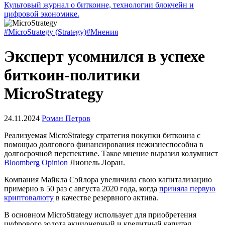
Культовый журнал о биткоине, технологии блокчейн и
цифровой экономике.
#MicroStrategy (Strategy)
#Мнения
Эксперт усомнился в успехе
биткоин-политики
MicroStrategy
24.11.2024
Роман Петров
Реализуемая MicroStrategy стратегия покупки биткоина с
помощью долгового финансирования нежизнеспособна в
долгосрочной перспективе. Такое мнение выразил колумнист
Bloomberg Opinion
Лионель Лоран.
Компания Майкла Сэйлора увеличила свою капитализацию
примерно в 50 раз с августа 2020 года, когда
приняла первую
криптовалюту
в качестве резервного актива.
В основном MicroStrategy использует для приобретения
цифрового золота акционерный и кредитный капитал.