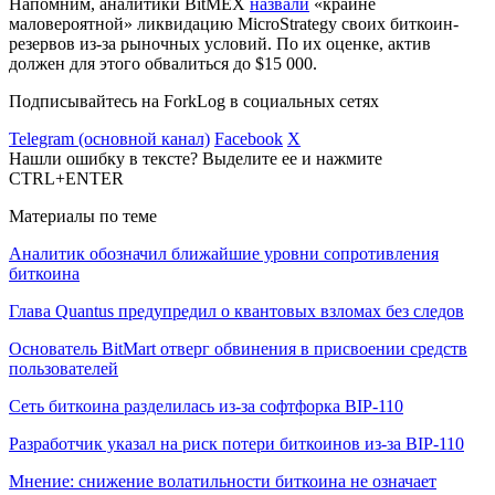
Напомним, аналитики BitMEX
назвали
«крайне
маловероятной» ликвидацию MicroStrategy своих биткоин-
резервов из-за рыночных условий. По их оценке, актив
должен для этого обвалиться до $15 000.
Подписывайтесь на ForkLog в социальных сетях
Telegram (основной канал)
Facebook
X
Нашли ошибку в тексте? Выделите ее и нажмите
CTRL+ENTER
Материалы по теме
Аналитик обозначил ближайшие уровни сопротивления
биткоина
Глава Quantus предупредил о квантовых взломах без следов
Основатель BitMart отверг обвинения в присвоении средств
пользователей
Сеть биткоина разделилась из-за софтфорка BIP-110
Разработчик указал на риск потери биткоинов из-за BIP-110
Мнение: снижение волатильности биткоина не означает