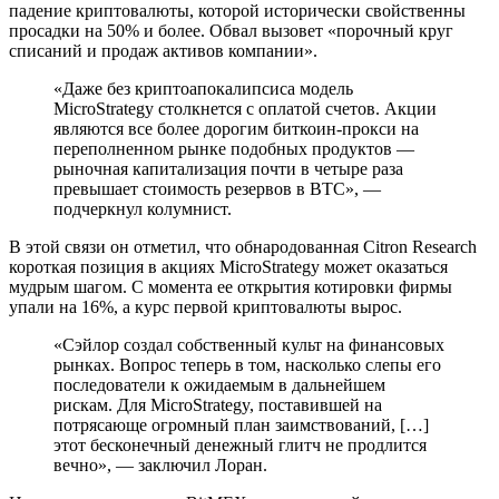
падение криптовалюты, которой исторически свойственны
просадки на 50% и более. Обвал вызовет «порочный круг
списаний и продаж активов компании».
«Даже без криптоапокалипсиса модель
MicroStrategy столкнется с оплатой счетов. Акции
являются все более дорогим биткоин-прокси на
переполненном рынке подобных продуктов —
рыночная капитализация почти в четыре раза
превышает стоимость резервов в BTC», —
подчеркнул колумнист.
В этой связи он отметил, что обнародованная Citron Research
короткая позиция в акциях MicroStrategy может оказаться
мудрым шагом. С момента ее открытия котировки фирмы
упали на 16%, а курс первой криптовалюты вырос.
«Сэйлор создал собственный культ на финансовых
рынках. Вопрос теперь в том, насколько слепы его
последователи к ожидаемым в дальнейшем
рискам. Для MicroStrategy, поставившей на
потрясающе огромный план заимствований, […]
этот бесконечный денежный глитч не продлится
вечно», — заключил Лоран.