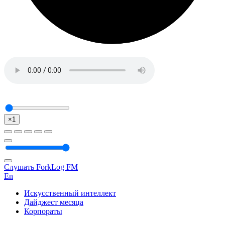
×1
Слушать ForkLog FM
En
Искусственный интеллект
Дайджест месяца
Корпораты