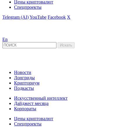
Цены криптовалют
Спецпроекты
Telegram (AI)
YouTube
Facebook
X
En
Новости
Лонгриды
Крипториум
Подкасты
Искусственный интеллект
Дайджест месяца
Корпораты
Цены криптовалют
Спецпроекты