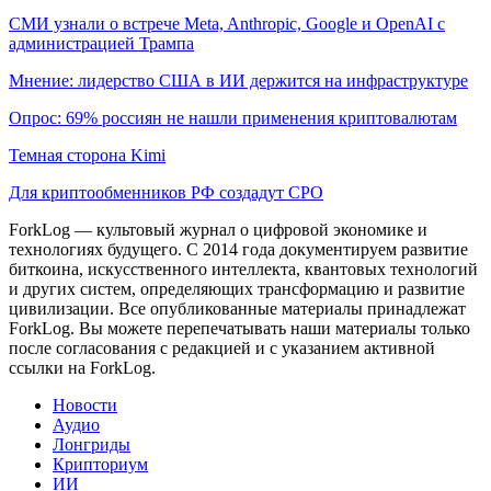
СМИ узнали о встрече Meta, Anthropic, Google и OpenAI с
администрацией Трампа
Мнение: лидерство США в ИИ держится на инфраструктуре
Опрос: 69% россиян не нашли применения криптовалютам
Темная сторона Kimi
Для криптообменников РФ создадут СРО
ForkLog — культовый журнал о цифровой экономике и
технологиях будущего. С 2014 года документируем развитие
биткоина, искусственного интеллекта, квантовых технологий
и других систем, определяющих трансформацию и развитие
цивилизации.
Все опубликованные материалы принадлежат
ForkLog. Вы можете перепечатывать наши материалы только
после согласования с редакцией и с указанием активной
ссылки на ForkLog.
Новости
Аудио
Лонгриды
Крипториум
ИИ