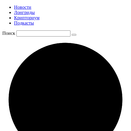
Новости
Лонгриды
Крипториум
Подкасты
Поиск