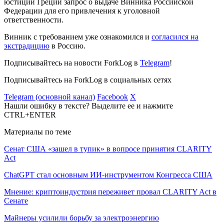
юстиции Греции запрос о выдаче Винника Российской
Федерации для его привлечения к уголовной
ответственности.
Винник с требованием уже ознакомился и
согласился на
экстрадицию
в Россию.
Подписывайтесь на новости ForkLog в
Telegram
!
Подписывайтесь на ForkLog в социальных сетях
Telegram (основной канал)
Facebook
X
Нашли ошибку в тексте? Выделите ее и нажмите
CTRL+ENTER
Материалы по теме
Сенат США «зашел в тупик» в вопросе принятия CLARITY
Act
ChatGPT стал основным ИИ-инструментом Конгресса США
Мнение: криптоиндустрия переживет провал CLARITY Act в
Сенате
Майнеры усилили борьбу за электроэнергию