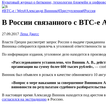
Культовый журнал о биткоине, технологии блокчейн и цифров
#BTC-e / Wex
#Александр Винник
#Преступления
#Россия
В России связанного с BTC-e
27.09.2017
Лена Джесс
Власти Греции рассмотрят запрос России о выдаче гражданин
Винника собираются привлечь к уголовной ответственности з
По информации издания, уголовное дело находится в произво
«Расследованием установлено, что Винник А. В., дейс
организации на сумму более 600 тысяч рублей»,
— сооб
Винник был объявлен в розыск в качестве обвиняемого 10 авгу
«Вопрос о мере наказания за совершенное Винником А.
виновности по результатам судебного разбирательства
В настоящее время Александр Винник находится под арестом в
согласился на экстрадицию
в Россию.