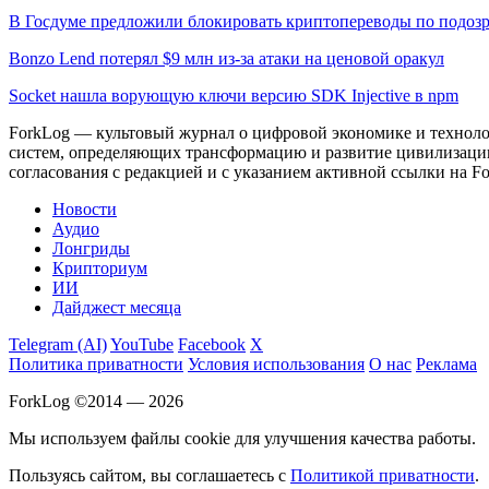
В Госдуме предложили блокировать криптопереводы по подоз
Bonzo Lend потерял $9 млн из-за атаки на ценовой оракул
Socket нашла ворующую ключи версию SDK Injective в npm
ForkLog — культовый журнал о цифровой экономике и технолог
систем, определяющих трансформацию и развитие цивилизаци
согласования с редакцией и с указанием активной ссылки на Fo
Новости
Аудио
Лонгриды
Крипториум
ИИ
Дайджест месяца
Telegram (AI)
YouTube
Facebook
X
Политика приватности
Условия использования
О нас
Реклама
ForkLog ©2014 — 2026
Мы используем файлы cookie для улучшения качества работы.
Пользуясь сайтом, вы соглашаетесь с
Политикой приватности
.