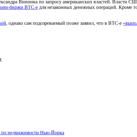
ксандра Винника по запросу американских властей. Власти СШ
коин-биржи BTC-e
для незаконных денежных операций. Кроме т
жей
, однако сам подозреваемый позже заявил, что в BTC-e
«выпо
R
х по недвижимости Нью-Йорка