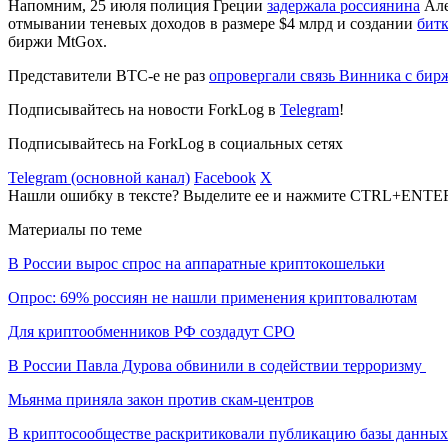
Напомним, 25 июля полиция Греции
задержала россиянина
Але
отмывании теневых доходов в размере $4 млрд и создании
бит
биржи MtGox.
Представители BTC-e не раз
опровергали связь Винника с бир
Подписывайтесь на новости ForkLog в
Telegram
!
Подписывайтесь на ForkLog в социальных сетях
Telegram (основной канал)
Facebook
X
Нашли ошибку в тексте? Выделите ее и нажмите CTRL+ENTE
Материалы по теме
В России вырос спрос на аппаратные криптокошельки
Опрос: 69% россиян не нашли применения криптовалютам
Для криптообменников РФ создадут СРО
В России Павла Дурова обвинили в содействии терроризму
Мьянма приняла закон против скам-центров
В криптосообществе раскритиковали публикацию базы данны