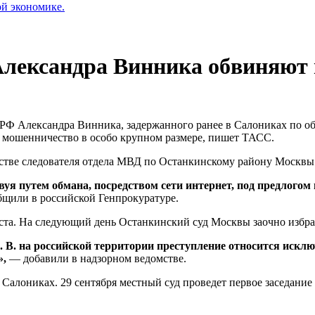
ой экономике.
 Александра Винника обвиняют
а РФ Александра Винника, задержанного ранее в Салониках по 
а мошенничество в особо крупном размере, пишет ТАСС.
дстве следователя отдела МВД по Останкинскому району Москвы
твуя путем обмана, посредством сети интернет, под предлого
щили в российской Генпрокуратуре.
ста. На следующий день Останкинский суд Москвы заочно избрал
 В. на российской территории преступление относится исклю
»,
— добавили в надзорном ведомстве.
 Салониках. 29 сентября местный суд проведет первое заседани