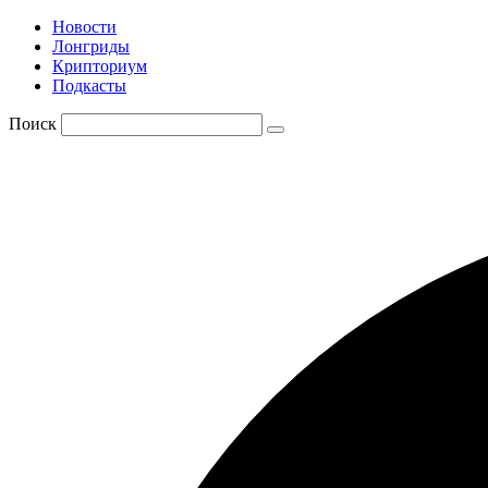
Новости
Лонгриды
Крипториум
Подкасты
Поиск