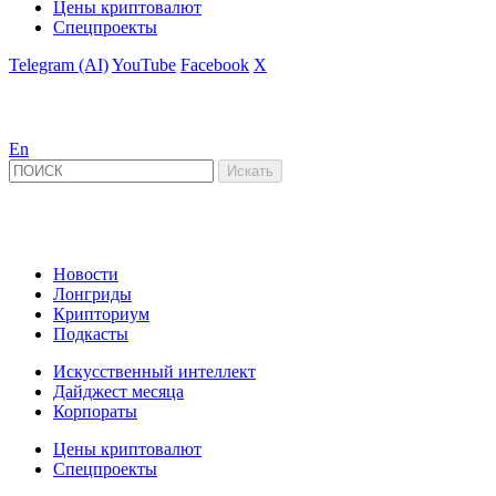
Цены криптовалют
Спецпроекты
Telegram (AI)
YouTube
Facebook
X
En
Новости
Лонгриды
Крипториум
Подкасты
Искусственный интеллект
Дайджест месяца
Корпораты
Цены криптовалют
Спецпроекты