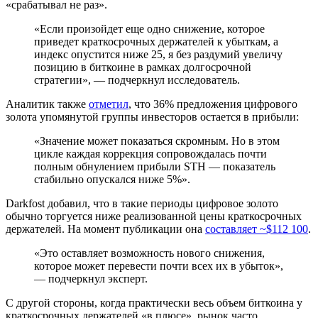
«срабатывал не раз».
«Если произойдет еще одно снижение, которое
приведет краткосрочных держателей к убыткам, а
индекс опустится ниже 25, я без раздумий увеличу
позицию в биткоине в рамках долгосрочной
стратегии», — подчеркнул исследователь.
Аналитик также
отметил
, что 36% предложения цифрового
золота упомянутой группы инвесторов остается в прибыли:
«Значение может показаться скромным. Но в этом
цикле каждая коррекция сопровождалась почти
полным обнулением прибыли
STH
— показатель
стабильно опускался ниже 5%».
Darkfost добавил, что в такие периоды цифровое золото
обычно торгуется ниже реализованной цены краткосрочных
держателей. На момент публикации она
составляет ~$112 100
.
«Это оставляет возможность нового снижения,
которое может перевести почти всех их в убыток»,
— подчеркнул эксперт.
С другой стороны, когда практически весь объем биткоина у
краткосрочных держателей «в плюсе», рынок часто