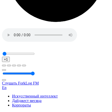
×1
Слушать ForkLog FM
En
Искусственный интеллект
Дайджест месяца
Корпораты