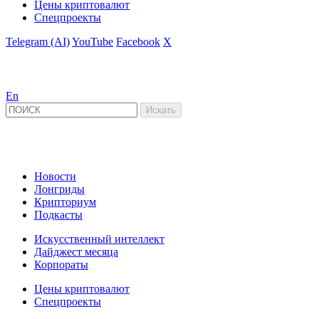
Цены криптовалют
Спецпроекты
Telegram (AI)
YouTube
Facebook
X
En
Новости
Лонгриды
Крипториум
Подкасты
Искусственный интеллект
Дайджест месяца
Корпораты
Цены криптовалют
Спецпроекты