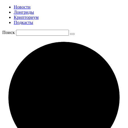
Новости
Лонгриды
Крипториум
Подкасты
Поиск