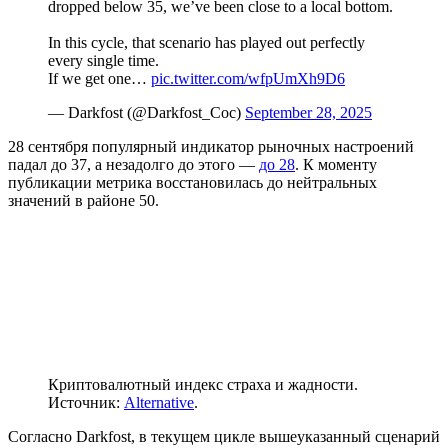
dropped below 35, we’ve been close to a local bottom.
In this cycle, that scenario has played out perfectly
every single time.
If we get one…
pic.twitter.com/wfpUmXh9D6
— Darkfost (@Darkfost_Coc)
September 28, 2025
28 сентября популярный индикатор рыночных настроений
падал до 37, а незадолго до этого —
до 28
. К моменту
публикации метрика восстановилась до нейтральных
значений в районе 50.
Криптовалютный индекс страха и жадности.
Источник:
Alternative
.
Согласно Darkfost, в текущем цикле вышеуказанный сценарий