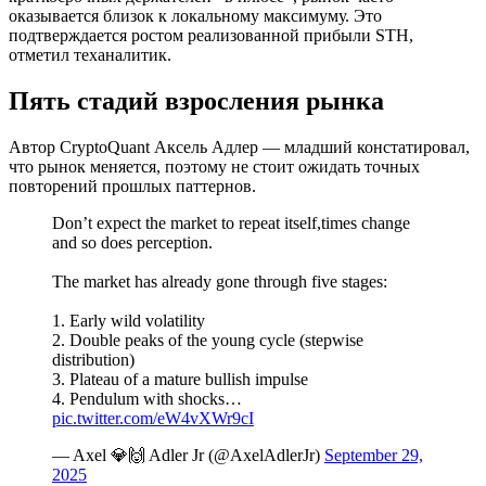
оказывается близок к локальному максимуму. Это
подтверждается ростом реализованной прибыли STH,
отметил теханалитик.
Пять стадий взросления рынка
Автор CryptoQuant Аксель Адлер — младший констатировал,
что рынок меняется, поэтому не стоит ожидать точных
повторений прошлых паттернов.
Don’t expect the market to repeat itself,times change
and so does perception.
The market has already gone through five stages:
1. Early wild volatility
2. Double peaks of the young cycle (stepwise
distribution)
3. Plateau of a mature bullish impulse
4. Pendulum with shocks…
pic.twitter.com/eW4vXWr9cI
— Axel 💎🙌 Adler Jr (@AxelAdlerJr)
September 29,
2025