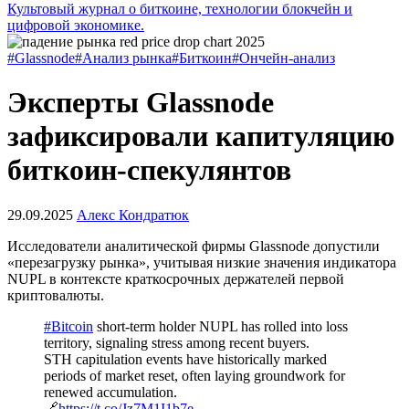
Культовый журнал о биткоине, технологии блокчейн и
цифровой экономике.
#Glassnode
#Анализ рынка
#Биткоин
#Ончейн-анализ
Эксперты Glassnode
зафиксировали капитуляцию
биткоин-спекулянтов
29.09.2025
Алекс Кондратюк
Исследователи аналитической фирмы Glassnode допустили
«перезагрузку рынка», учитывая низкие значения индикатора
NUPL
в контексте
краткосрочных держателей первой
криптовалюты
.
#Bitcoin
short-term holder NUPL has rolled into loss
territory, signaling stress among recent buyers.
STH capitulation events have historically marked
periods of market reset, often laying groundwork for
renewed accumulation.
🔗
https://t.co/Jz7M1I1b7e