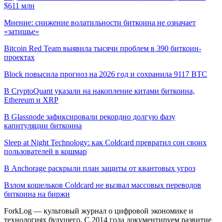
$611 млн
Мнение: снижение волатильности биткоина не означает
«затишье»
Bitcoin Red Team выявила тысячи проблем в 390 биткоин-
проектах
Block повысила прогноз на 2026 год и сохранила 9117 BTC
В CryptoQuant указали на накопление китами биткоина,
Ethereum и XRP
В Glassnode зафиксировали рекордно долгую фазу
капитуляции биткоина
Sleep at Night Technology: как Coldcard превратил сон своих
пользователей в кошмар
В Anchorage раскрыли план защиты от квантовых угроз
Взлом кошельков Coldcard не вызвал массовых переводов
биткоина на биржи
ForkLog — культовый журнал о цифровой экономике и
технологиях будущего. С 2014 года документируем развитие