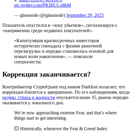
pic.twitter.com/PKBlULo8hM
— glassnode (@glassnode)
September 29, 2025
Показатель опустился в «зону убытков», сигнализируя о
«напряжении среди недавних покупателей».
«Капитуляция краткосрочных инвесторов
исторически совпадала с фазами рыночной
перезагрузки и нередко становилась основой для
новых волн накопления», — пояснили
специалисты.
Коррекция заканчивается?
Контрибьютор CryptoQuant под ником Darkfost полагает, что
коррекция близится к завершению. По его наблюдениям, когда
индекс страха и жадности
опускается ниже 35, рынок нередко
оказывается у локального дна.
We’re now approaching extreme Fear, and that’s where
things start to get interesting
💥 Historically, whenever the Fear & Greed Index