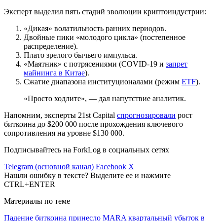
Эксперт выделил пять стадий эволюции криптоиндустрии:
«Дикая» волатильность ранних периодов.
Двойные пики «молодого цикла» (постепенное
распределение).
Плато зрелого бычьего импульса.
«Маятник» с потрясениями (COVID-19 и
запрет
майнинга в Китае
).
Сжатие диапазона институционалами (режим
ETF
).
«Просто ходлите», — дал напутствие аналитик.
Напомним, эксперты 21st Capital
спрогнозировали
рост
биткоина до $200 000 после прохождения ключевого
сопротивления на уровне $130 000.
Подписывайтесь на ForkLog в социальных сетях
Telegram (основной канал)
Facebook
X
Нашли ошибку в тексте? Выделите ее и нажмите
CTRL+ENTER
Материалы по теме
Падение биткоина принесло MARA квартальный убыток в