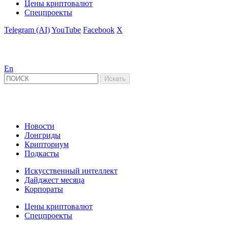
Цены криптовалют
Спецпроекты
Telegram (AI)
YouTube
Facebook
X
En
Новости
Лонгриды
Крипториум
Подкасты
Искусственный интеллект
Дайджест месяца
Корпораты
Цены криптовалют
Спецпроекты