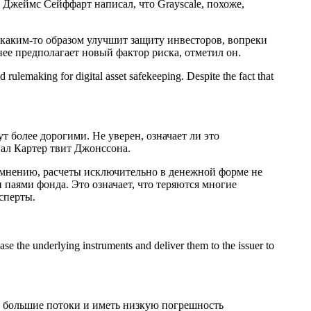
Джеймс Сейффарт написал, что Grayscale, похоже,
аким-то образом улучшит защиту инвесторов, вопреки
ее предполагает новый фактор риска, отметил он.
rulemaking for digital asset safekeeping. Despite the fact that
т более дорогими. Не уверен, означает ли это
ал Картер твит Джонссона.
х мнению, расчеты исключительно в денежной форме не
паями фонда. Это означает, что теряются многие
сперты.
ase the underlying instruments and deliver them to the issuer to
ь большие потоки и иметь низкую погрешность