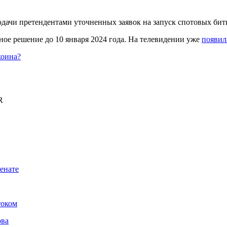
одачи претендентами уточненных заявок на запуск спотовых бит
ное решение до 10 января 2024 года. На телевидении уже
появил
коина?
R
енате
током
рва