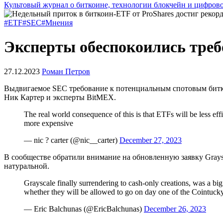
Культовый журнал о биткоине, технологии блокчейн и цифров
#ETF
#SEC
#Мнения
Эксперты обеспокоились тре
27.12.2023
Роман Петров
Выдвигаемое
SEC
требование к потенциальным спотовым бит
Ник Картер и эксперты BitMEX.
The real world consequence of this is that ETFs will be less eff
more expensive
— nic ? carter (@nic__carter)
December 27, 2023
В сообществе обратили внимание на обновленную заявку Graysc
натуральной.
Grayscale finally surrendering to cash-only creations, was a big 
whether they will be allowed to go on day one of the Cointuc
— Eric Balchunas (@EricBalchunas)
December 26, 2023