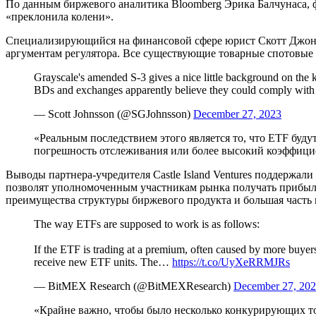
По данным биржевого аналитика Bloomberg Эрика Балчунаса, ф
«преклонила колени».
Специализирующийся на финансовой сфере юрист Скотт Джонсс
аргументам регулятора. Все существующие товарные спотовые E
Grayscale's amended S-3 gives a nice little background on the k
BDs and exchanges apparently believe they could comply with
— Scott Johnsson (@SGJohnsson)
December 27, 2023
«Реальным последствием этого является то, что ETF буду
погрешность отслеживания
или более высокий коэффицие
Выводы партнера-учредителя Castle Island Ventures поддержа
позволят уполномоченным участникам рынка получать прибыль 
преимущества структуры биржевого продукта и большая часть 
The way ETFs are supposed to work is as follows:
If the ETF is trading at a premium, often caused by more buyers 
receive new ETF units. The…
https://t.co/UyXeRRMJRs
— BitMEX Research (@BitMEXResearch)
December 27, 20
«Крайне важно, чтобы было несколько конкурирующих то