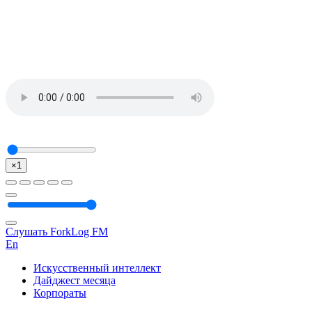
×1
Слушать ForkLog FM
En
Искусственный интеллект
Дайджест месяца
Корпораты