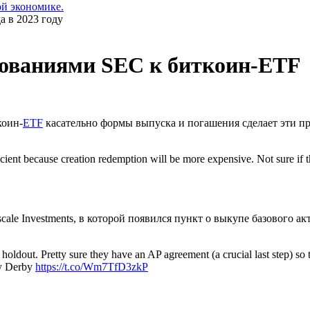
ой экономике.
бованиями SEC к биткоин-ETF
коин-
ETF
касательно формы выпуска и погашения сделает эти 
icient because creation redemption will be more expensive. Not sure if t
ale Investments, в которой появился пункт о выкупе базового а
holdout. Pretty sure they have an AP agreement (a crucial last step) so t
ky Derby
https://t.co/Wm7TfD3zkP