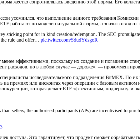
ирма жестко сопротивлялась введению этой нормы. Его коллега 
он усомнился, что выполнение данного требования Комиссии к
TF работают по модели натуральной формы, а значит отход от н
ey sticking point for in-kind creation/redemption. The SEC promulgated 
 the rule and offer…
pic.twitter.com/SdudYdsgoR
т менее эффективными, поскольку их создание и погашение стану
нт расходов, но в любом случае — дороже», — прокомментиров
ли специалисты исследовательского подразделения BitMEX. По и
на премиях или дисконтах через операции с базовым активом и 
конкуренции, которая делает ETF эффективным, подчеркнули эк
than sellers, the authorised participants (APs) are incentivised to purch
23
чек доступа. Это гарантирует, что продукт сможет обрабатыват