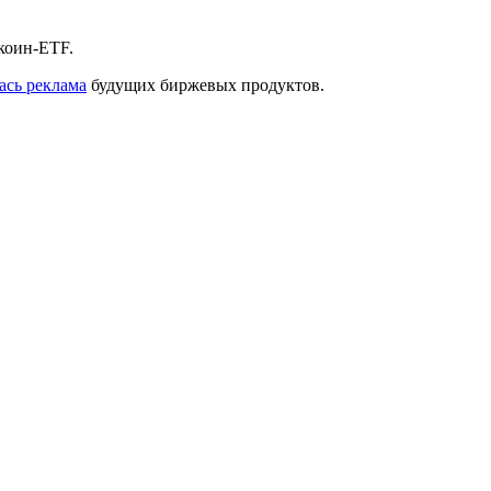
коин-ETF.
ась реклама
будущих биржевых продуктов.