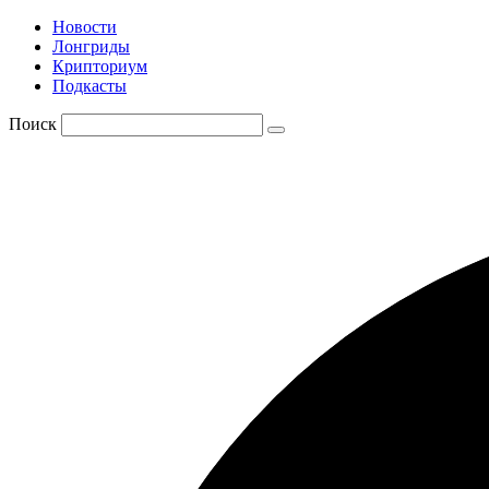
Новости
Лонгриды
Крипториум
Подкасты
Поиск