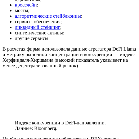
кроссчейн
;
мосты;
алгоритмические стейблкоины
;
сервисы обеспечения;
ликвидный стейкинг
;
синтетические активы;
другие сервисы.
В расчетах фирма использовала данные агрегатора DeFi Llama
и метрику рыночной концентрации и конкуренции — индекс
Херфиндаля-Хиршмана (высокий показатель указывает на
менее децентрализованный рынок).
Индекс конкуренции в DeFi-направлении.
Данные: Bloomberg.
Наибольшая конкуренция наблюдается у DEX: четыре