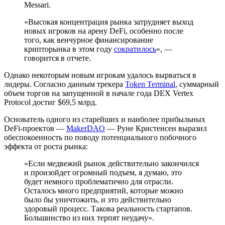
Messari.
«Высокая концентрация рынка затрудняет выход
новых игроков на арену DeFi, особенно после
того, как венчурное финансирование
крипторынка в этом году
сократилось
», —
говорится в отчете.
Однако некоторым новым игрокам удалось вырваться в
лидеры. Согласно данным трекера
Token Terminal
, суммарный
объем торгов на запущенной в начале года DEX Vertex
Protocol достиг $69,5 млрд.
Основатель одного из старейших и наиболее прибыльных
DeFi-проектов —
MakerDAO
— Руне Кристенсен выразил
обеспокоенность по поводу потенциального побочного
эффекта от роста рынка:
«Если медвежий рынок действительно закончился
и произойдет огромный подъем, я думаю, это
будет немного проблематично для отрасли.
Осталось много предприятий, которые можно
было бы уничтожить, и это действительно
здоровый процесс. Такова реальность стартапов.
Большинство из них терпят неудачу».