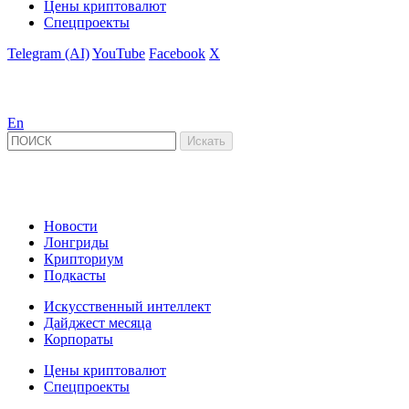
Цены криптовалют
Спецпроекты
Telegram (AI)
YouTube
Facebook
X
En
Новости
Лонгриды
Крипториум
Подкасты
Искусственный интеллект
Дайджест месяца
Корпораты
Цены криптовалют
Спецпроекты