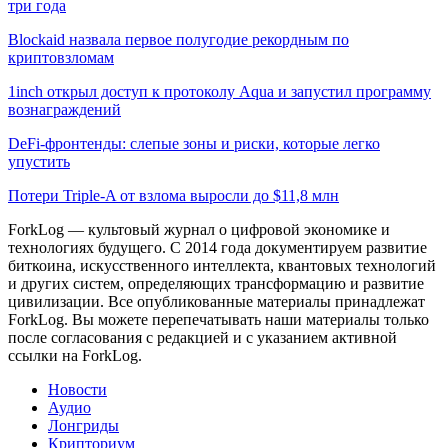
три года
Blockaid назвала первое полугодие рекордным по
криптовзломам
1inch открыл доступ к протоколу Aqua и запустил программу
вознаграждений
DeFi-фронтенды: слепые зоны и риски, которые легко
упустить
Потери Triple-A от взлома выросли до $11,8 млн
ForkLog — культовый журнал о цифровой экономике и
технологиях будущего. С 2014 года документируем развитие
биткоина, искусственного интеллекта, квантовых технологий
и других систем, определяющих трансформацию и развитие
цивилизации.
Все опубликованные материалы принадлежат
ForkLog. Вы можете перепечатывать наши материалы только
после согласования с редакцией и с указанием активной
ссылки на ForkLog.
Новости
Аудио
Лонгриды
Крипториум