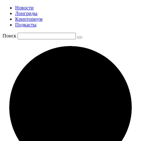
Новости
Лонгриды
Крипториум
Подкасты
Поиск