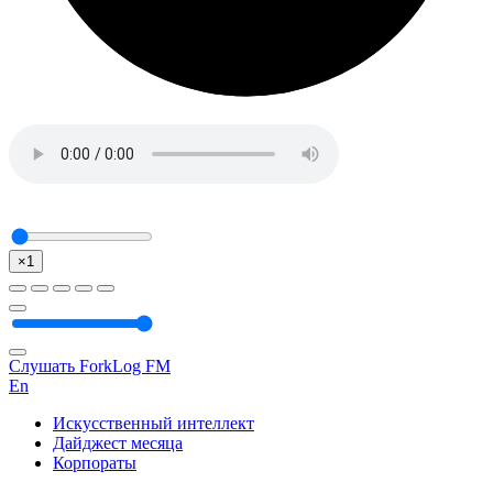
×1
Слушать ForkLog FM
En
Искусственный интеллект
Дайджест месяца
Корпораты