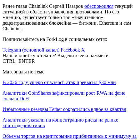
Ранее глава Chainlink Сергей Назаров
обеспокоился
текущей
ситуацией в области управления протоколами. По его
мнению, существует только три «значительно»
децентрализованных блокчейна — биткоин, Ethereum и сам
Chainlink.
Подписывайтесь на ForkLog в социальных сетях
Telegram (основной канал)
Facebook
X
Нашли ошибку в тексте? Выделите ее и нажмите
CTRL+ENTER
Материалы по теме
В 2026 году ущерб от wrench-атак превысил $30 млн
Аналитики CoinShares зафиксировали рост RWA на фоне
спада в DeFi
Избыточные резервы Tether сократились вдвое за квартал
Аналитики указали на концентрацию риска на рынке
криптодеривативов
Объемы торгов на крипторынке приблизились к минимуму за