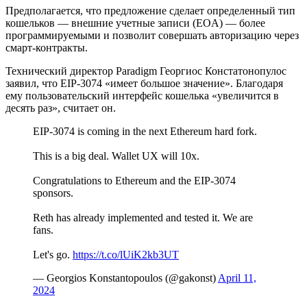
Предполагается, что предложение сделает определенный тип
кошельков — внешние учетные записи (EOA) — более
программируемыми и позволит совершать авторизацию через
смарт-контракты.
Технический директор Paradigm Георгиос Констатонопулос
заявил, что EIP-3074 «имеет большое значение». Благодаря
ему пользовательский интерфейс кошелька «увеличится в
десять раз», считает он.
EIP-3074 is coming in the next Ethereum hard fork.
This is a big deal. Wallet UX will 10x.
Congratulations to Ethereum and the EIP-3074
sponsors.
Reth has already implemented and tested it. We are
fans.
Let's go.
https://t.co/lUiK2kb3UT
— Georgios Konstantopoulos (@gakonst)
April 11,
2024