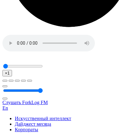
×1
Слушать ForkLog FM
En
Искусственный интеллект
Дайджест месяца
Корпораты