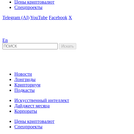
Цены криптовалют
Спецпроекты
Telegram (AI)
YouTube
Facebook
X
En
Новости
Лонгриды
Крипториум
Подкасты
Искусственный интеллект
Дайджест месяца
Корпораты
Цены криптовалют
Спецпроекты