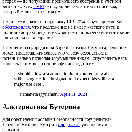
вторая — на получении преимуществ абстракции учетной
записи во всех
EVM
-сетях, но нестандартным способом,
который менее эффективен».
Но не все выразили поддержку EIP-3074. Соучредитель Safe
обеспокоился
, что предложение не имеет «четкого пути к
полной абстракции учетных записей» и оказывает негативное
влияние на ее внедрение.
По мнению соучредителя Argent Итамара Лесуисса, решение
может представлять серьезную угрозу безопасности,
потенциально позволяя злоумышленникам «опустошить весь
кошелек с помощью одной офчейн-подписи».
It should allow a scammer to drain your entire wallet
with a single offchain signature. I expect this will be a
major use case…
— itamar.eth (@itamarl)
April 11, 2024
Альтернатива Бутерина
Для обеспечения большей безопасности соучредитель
Ethereum Виталик Бутерин
предложил
улучшения для
функции.