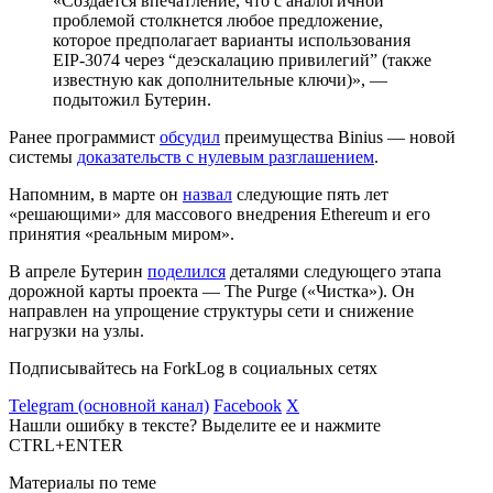
«Создается впечатление, что с аналогичной
проблемой столкнется любое предложение,
которое предполагает варианты использования
EIP-3074 через “деэскалацию привилегий” (также
известную как дополнительные ключи)», —
подытожил Бутерин.
Ранее программист
обсудил
преимущества Binius — новой
системы
доказательств с нулевым разглашением
.
Напомним, в марте он
назвал
следующие пять лет
«решающими» для массового внедрения Ethereum и его
принятия «реальным миром».
В апреле Бутерин
поделился
деталями следующего этапа
дорожной карты проекта — The Purge («Чистка»). Он
направлен на упрощение структуры сети и снижение
нагрузки на узлы.
Подписывайтесь на ForkLog в социальных сетях
Telegram (основной канал)
Facebook
X
Нашли ошибку в тексте? Выделите ее и нажмите
CTRL+ENTER
Материалы по теме