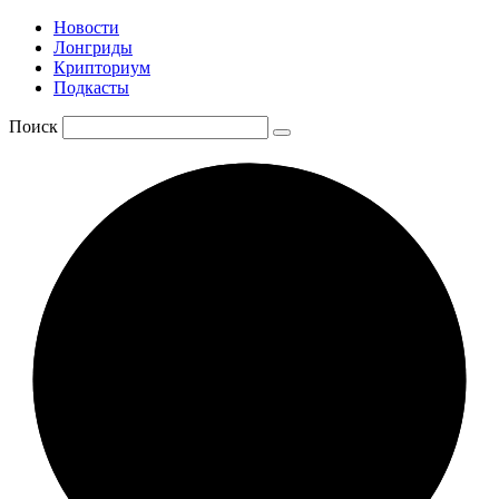
Новости
Лонгриды
Крипториум
Подкасты
Поиск