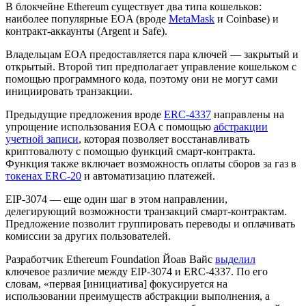
В блокчейне Ethereum существует два типа кошельков:
наиболее популярные EOA (вроде
MetaMask
и Coinbase) и
контракт-аккаунты (Argent и Safe).
Владельцам EOA предоставляется пара ключей — закрытый и
открытый. Второй тип предполагает управление кошельком с
помощью программного кода, поэтому они не могут сами
инициировать транзакции.
Предыдущие предложения вроде
ERC-4337
направлены на
упрощение использования EOA с помощью
абстракции
учетной записи
, которая позволяет восстанавливать
криптовалюту с помощью функций смарт-контракта.
Функция также включает возможность оплаты сборов за газ в
токенах ERC-20
и автоматизацию платежей.
EIP-3074 — еще один шаг в этом направлении,
делегирующий возможности транзакций смарт-контрактам.
Предложение позволит группировать переводы и оплачивать
комиссии за других пользователей.
Разработчик Ethereum Foundation Йоав Вайс
выделил
ключевое различие между EIP-3074 и ERC-4337. По его
словам, «первая [инициатива] фокусируется на
использовании преимуществ абстракции выполнения, а