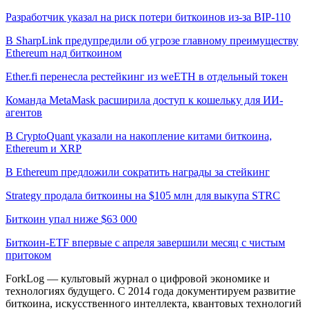
Разработчик указал на риск потери биткоинов из-за BIP-110
В SharpLink предупредили об угрозе главному преимуществу
Ethereum над биткоином
Ether.fi перенесла рестейкинг из weETH в отдельный токен
Команда MetaMask расширила доступ к кошельку для ИИ-
агентов
В CryptoQuant указали на накопление китами биткоина,
Ethereum и XRP
В Ethereum предложили сократить награды за стейкинг
Strategy продала биткоины на $105 млн для выкупа STRC
Биткоин упал ниже $63 000
Биткоин-ETF впервые с апреля завершили месяц с чистым
притоком
ForkLog — культовый журнал о цифровой экономике и
технологиях будущего. С 2014 года документируем развитие
биткоина, искусственного интеллекта, квантовых технологий