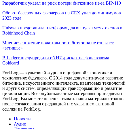
Разработчик указал на риск потери биткоинов из-за BIP-110
Оборот бессрочных фьючерсов на CEX упал до минимумов
2023 года
Uniswap представила платформу для выпуска мем-токенов в
Robinhood Chain
Мнение: снижение волатильности биткоина не означает
«затишье»
В Ledger предупредили об ИИ-рисках на фоне взлома
Coldcard
ForkLog — культовый журнал о цифровой экономике и
технологиях будущего. С 2014 года документируем развитие
биткоина, искусственного интеллекта, квантовых технологий
и других систем, определяющих трансформацию и развитие
цивилизации.
Все опубликованные материалы принадлежат
ForkLog. Вы можете перепечатывать наши материалы только
после согласования с редакцией и с указанием активной
ссылки на ForkLog.
Новости
Аудио