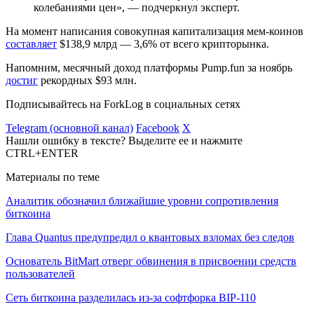
колебаниями цен», — подчеркнул эксперт.
На момент написания совокупная капитализация мем-коинов
составляет
$138,9 млрд — 3,6% от всего крипторынка.
Напомним, месячный доход платформы Pump.fun за ноябрь
достиг
рекордных $93 млн.
Подписывайтесь на ForkLog в социальных сетях
Telegram (основной канал)
Facebook
X
Нашли ошибку в тексте? Выделите ее и нажмите
CTRL+ENTER
Материалы по теме
Аналитик обозначил ближайшие уровни сопротивления
биткоина
Глава Quantus предупредил о квантовых взломах без следов
Основатель BitMart отверг обвинения в присвоении средств
пользователей
Сеть биткоина разделилась из-за софтфорка BIP-110