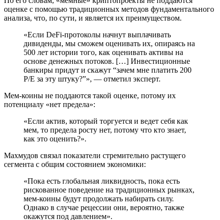
По его словам, «мемные» криптопроекты не поддаются
оценке с помощью традиционных методов фундаментального
анализа, что, по сути, и является их преимуществом.
«Если DeFi-протоколы начнут выплачивать
дивиденды, мы сможем оценивать их, опираясь на
500 лет истории того, как оценивать активы на
основе денежных потоков. […] Инвестиционные
банкиры придут и скажут “зачем мне платить 200
P/E
за эту штуку?”», — отметил эксперт.
Мем-коины не поддаются такой оценке, потому их
потенциалу «нет предела»:
«Если актив, который торгуется и ведет себя как
мем, то предела росту нет, потому что кто знает,
как это оценить?».
Махмудов связал показатели стремительно растущего
сегмента с общим состоянием экономики:
«Пока есть глобальная ликвидность, пока есть
рискованное поведение на традиционных рынках,
мем-коины будут продолжать набирать силу.
Однако в случае рецессии они, вероятно, также
окажутся под давлением».