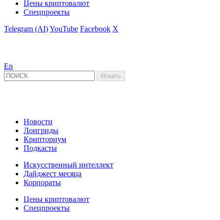
Цены криптовалют
Спецпроекты
Telegram (AI)
YouTube
Facebook
X
En
Новости
Лонгриды
Крипториум
Подкасты
Искусственный интеллект
Дайджест месяца
Корпораты
Цены криптовалют
Спецпроекты