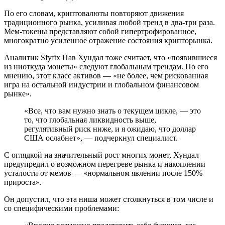
По его словам, криптовалюты повторяют движения
традиционного рынка, усиливая любой тренд в два-три раза.
Мем-токены представляют собой гипертрофированное,
многократно усиленное отражение состояния крипторынка.
Аналитик Sfyftx Пав Хундал тоже считает, что «появившиеся
из ниоткуда монеты» следуют глобальным трендам. По его
мнению, этот класс активов — «не более, чем рискованная
игра на остальной индустрии и глобальном финансовом
рынке».
«Все, что вам нужно знать о текущем цикле, — это
то, что глобальная ликвидность выше,
регулятивный риск ниже, и я ожидаю, что доллар
США ослабнет», — подчеркнул специалист.
С оглядкой на значительный рост многих монет, Хундал
предупредил о возможном перегреве рынка и накоплении
усталости от мемов — «нормальном явлении после 150%
прироста».
Он допустил, что эта ниша может столкнуться в том числе и
со специфическими проблемами: