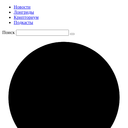
Новости
Лонгриды
Крипториум
Подкасты
Поиск