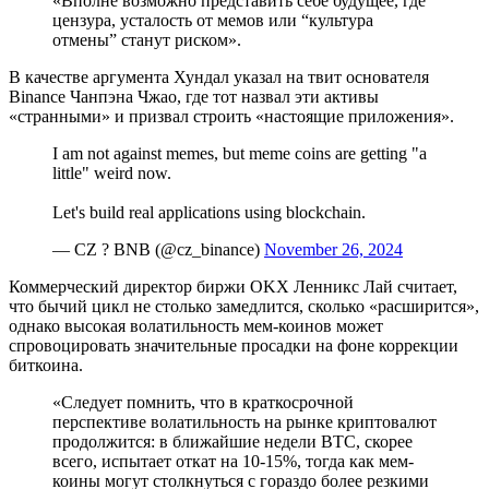
«Вполне возможно представить себе будущее, где
цензура, усталость от мемов или “культура
отмены” станут риском».
В качестве аргумента Хундал указал на твит основателя
Binance Чанпэна Чжао, где тот назвал эти активы
«странными» и призвал строить «настоящие приложения».
I am not against memes, but meme coins are getting "a
little" weird now.
Let's build real applications using blockchain.
— CZ ? BNB (@cz_binance)
November 26, 2024
Коммерческий директор биржи OKX Ленникс Лай считает,
что бычий цикл не столько замедлится, сколько «расширится»,
однако высокая волатильность мем-коинов может
спровоцировать значительные просадки на фоне коррекции
биткоина.
«Следует помнить, что в краткосрочной
перспективе волатильность на рынке криптовалют
продолжится: в ближайшие недели BTC, скорее
всего, испытает откат на 10-15%, тогда как мем-
коины могут столкнуться с гораздо более резкими