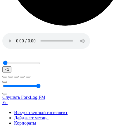
×1
Слушать ForkLog FM
En
Искусственный интеллект
Дайджест месяца
Корпораты