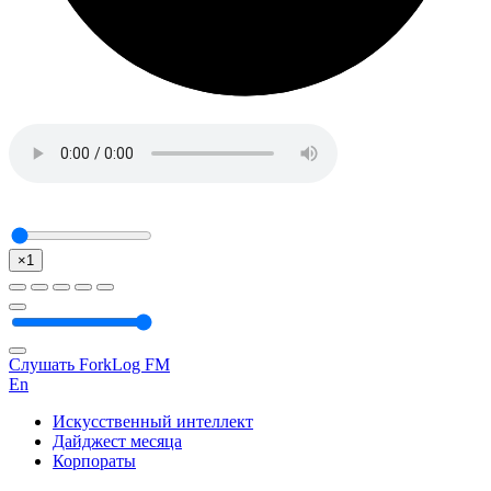
×1
Слушать ForkLog FM
En
Искусственный интеллект
Дайджест месяца
Корпораты