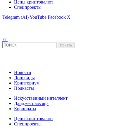
Цены криптовалют
Спецпроекты
Telegram (AI)
YouTube
Facebook
X
En
Новости
Лонгриды
Крипториум
Подкасты
Искусственный интеллект
Дайджест месяца
Корпораты
Цены криптовалют
Спецпроекты