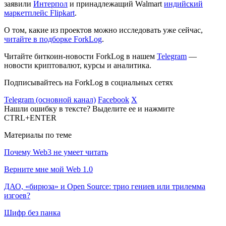
заявили
Интерпол
и принадлежащий Walmart
индийский
маркетплейс Flipkart
.
О том, какие из проектов можно исследовать уже сейчас,
читайте в подборке ForkLog
.
Читайте биткоин-новости ForkLog в нашем
Telegram
—
новости криптовалют, курсы и аналитика.
Подписывайтесь на ForkLog в социальных сетях
Telegram (основной канал)
Facebook
X
Нашли ошибку в тексте? Выделите ее и нажмите
CTRL+ENTER
Материалы по теме
Почему Web3 не умеет читать
Верните мне мой Web 1.0
ДАО, «бирюза» и Open Source: трио гениев или трилемма
изгоев?
Шифр без панка