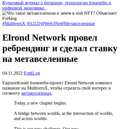
Культовый журнал о биткоине, технологии блокчейн и
цифровой экономике.
#MultiversX (EGLD)
#Web3Net
#Метавселенные
Elrond Network провел
ребрендинг и сделал ставку
на метавселенные
04.11.2022
ForkLog
Европейский блокчейн-проект Elrond Network изменил
название на MultiversX, чтобы отразить свой интерес к
сегменту
метавселенных
.
Today, a new chapter begins.
A bridge between worlds, at the intersection of worlds,
and across worlds.
This is our new challenge. Our new