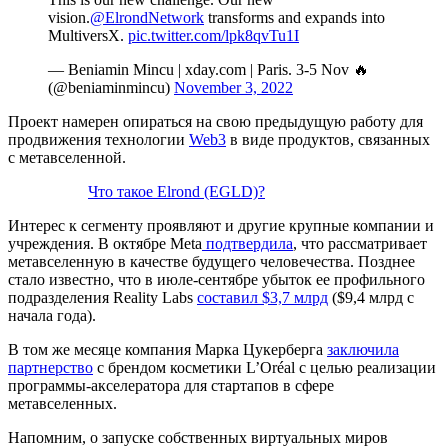
vision.
@ElrondNetwork
transforms and expands into
MultiversX.
pic.twitter.com/lpk8qvTu1I
— Beniamin Mincu | xday.com | Paris. 3-5 Nov 🔥
(@beniaminmincu)
November 3, 2022
Проект намерен опираться на свою предыдущую работу для
продвижения технологии
Web3
в виде продуктов, связанных
с метавселенной.
Что такое Elrond (EGLD)?
Интерес к сегменту проявляют и другие крупные компании и
учреждения. В октябре Meta
подтвердила
, что рассматривает
метавселенную в качестве будущего человечества. Позднее
стало известно, что в июле-сентябре убыток ее профильного
подразделения Reality Labs
составил $3,7 млрд
($9,4 млрд с
начала года).
В том же месяце компания Марка Цукерберга
заключила
партнерство
с брендом косметики L’Oréal с целью реализации
программы-акселератора для стартапов в сфере
метавселенных.
Напомним, о запуске собственных виртуальных миров