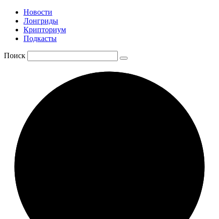
Новости
Лонгриды
Крипториум
Подкасты
Поиск