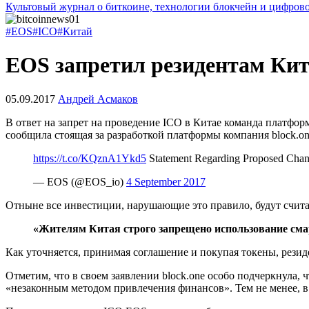
Культовый журнал о биткоине, технологии блокчейн и цифров
#EOS
#ICO
#Китай
EOS запретил резидентам Кит
05.09.2017
Андрей Асмаков
В ответ на запрет на проведение ICO в Китае команда платфо
сообщила стоящая за разработкой платформы компания block.on
https://t.co/KQznA1Ykd5
Statement Regarding Proposed Cha
— EOS (@EOS_io)
4 September 2017
Отныне все инвестиции, нарушающие это правило, будут счит
«Жителям Китая строго запрещено использование сма
Как уточняется, принимая соглашение и покупая токены, рези
Отметим, что в своем заявлении block.one особо подчеркнула, 
«незаконным методом привлечения финансов». Тем не менее, в