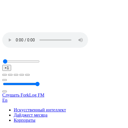
×1
Слушать ForkLog FM
En
Искусственный интеллект
Дайджест месяца
Корпораты