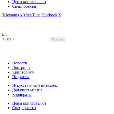
Цены криптовалют
Спецпроекты
Telegram (AI)
YouTube
Facebook
X
En
Новости
Лонгриды
Крипториум
Подкасты
Искусственный интеллект
Дайджест месяца
Корпораты
Цены криптовалют
Спецпроекты