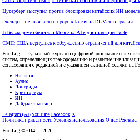
США запретили импорт китайских роботов и инверторов для
Цукерберг выступил против блокировки китайских ИИ-модел
Эксперты не поверили в прорыв Китая по DUV-литографии
В Белом доме обвинили Moonshot AI в дистилляции Fable
СМИ: США вернулись к обсуждению ограничений для китайс
ForkLog — культовый журнал о цифровой экономике и технолог
систем, определяющих трансформацию и развитие цивилизаци
согласования с редакцией и с указанием активной ссылки на Fo
Новости
Аудио
Лонгриды
Крипториум
ИИ
Дайджест месяца
Telegram (AI)
YouTube
Facebook
X
Политика приватности
Условия использования
О нас
Реклама
ForkLog ©2014 — 2026