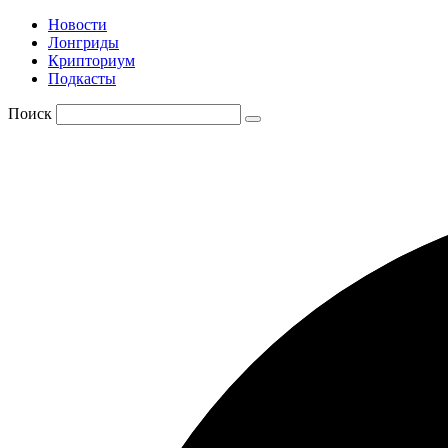
Новости
Лонгриды
Крипториум
Подкасты
Поиск