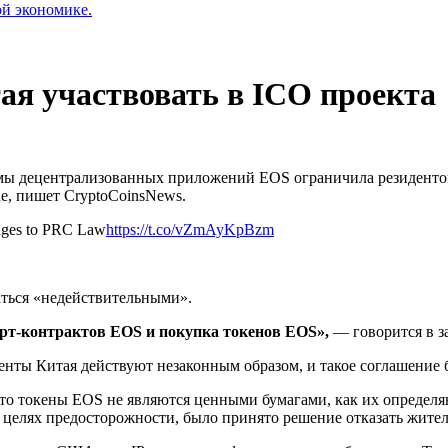
ой экономике.
ая участвовать в ICO проекта
рмы децентрализованных приложений EOS ограничила резидентов 
e, пишет CryptoCoinsNews.
nges to PRC Law
https://t.co/vZmAyKpBzm
аться «недействительными».
рт-контрактов EOS и покупка токенов EOS»,
— говорится в з
денты Китая действуют незаконным образом, и такое соглашение
что токены EOS не являются ценными бумагами, как их определяю
 целях предосторожности, было принято решение отказать жител