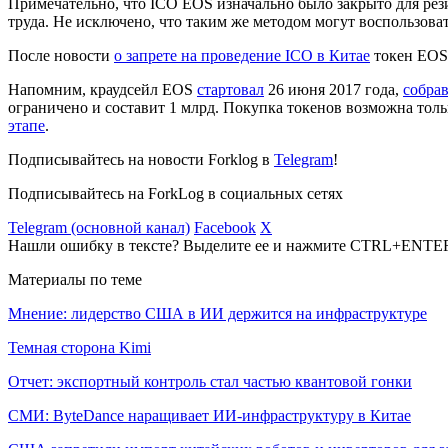
Примечательно, что ICO EOS изначально было закрыто для рез
труда. Не исключено, что таким же методом могут воспользова
После новости
о запрете на проведение ICO в Китае
токен EOS 
Напомним, краудсейл EOS
стартовал
26 июня 2017 года,
собрав
ограничено и составит 1 млрд. Покупка токенов возможна тол
этапе
.
Подписывайтесь на новости Forklog в
Telegram
!
Подписывайтесь на ForkLog в социальных сетях
Telegram (основной канал)
Facebook
X
Нашли ошибку в тексте? Выделите ее и нажмите CTRL+ENTE
Материалы по теме
Мнение: лидерство США в ИИ держится на инфраструктуре
Темная сторона Kimi
Отчет: экспортный контроль стал частью квантовой гонки
СМИ: ByteDance наращивает ИИ-инфраструктуру в Китае