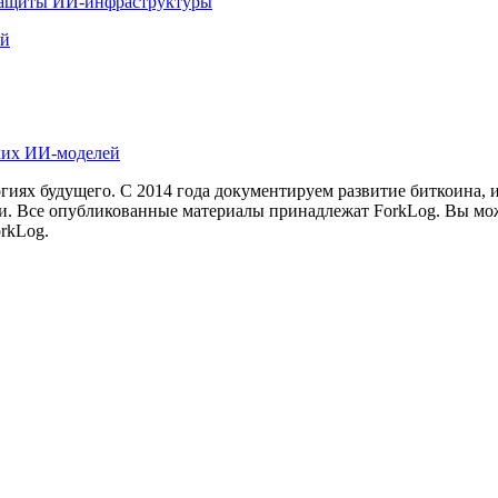
 защиты ИИ-инфраструктуры
ей
ких ИИ-моделей
иях будущего. С 2014 года документируем развитие биткоина, 
и.
Все опубликованные материалы принадлежат ForkLog. Вы мож
rkLog.