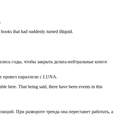
.
 books that had suddenly turned illiquid.
ались годы, чтобы закрыть дельта-нейтральные книги
же провел параллели с LUNA.
ble here. That being said, there have been events in this
иций. При развороте тренда она перестанет работать, а