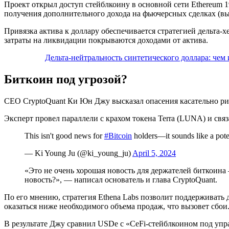
Проект открыл доступ стейблкоину в основной сети Ethereum 1
получения дополнительного дохода на фьючерсных сделках (в
Привязка актива к доллару обеспечивается стратегией дельта-
затраты на ликвидации покрываются доходами от актива.
Дельта-нейтральность синтетического доллара: чем
Биткоин под угрозой?
CEO CryptoQuant Ки Юн Джу высказал опасения касательно ри
Эксперт провел параллели с крахом токена Terra (LUNA) и свя
This isn't good news for
#Bitcoin
holders—it sounds like a pote
— Ki Young Ju (@ki_young_ju)
April 5, 2024
«Это не очень хорошая новость для держателей биткоина
новость?», — написал основатель и глава CryptoQuant.
По его мнению, стратегия Ethena Labs позволит поддерживать 
оказаться ниже необходимого объема продаж, что вызовет сбои
В результате Джу сравнил USDe с «
CeFi
-стейблкоином под упр