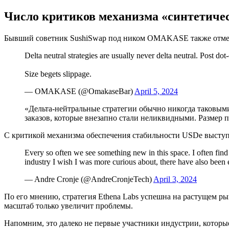
Число критиков механизма «синтетичес
Бывший советник SushiSwap под ником OMAKASE также отмети
Delta neutral strategies are usually never delta neutral. Post d
Size begets slippage.
— OMAKASE (@OmakaseBar)
April 5, 2024
«Дельта-нейтральные стратегии обычно никогда таковыми
заказов, которые внезапно стали неликвидными. Размер 
С критикой механизма обеспечения стабильности USDe выступ
Every so often we see something new in this space. I often find
industry I wish I was more curious about, there have also been 
— Andre Cronje (@AndreCronjeTech)
April 3, 2024
По его мнению, стратегия Ethena Labs успешна на растущем ры
масштаб только увеличит проблемы.
Напомним, это далеко не первые участники индустрии, котор