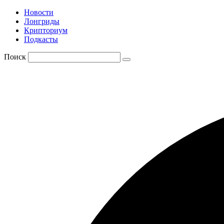
Новости
Лонгриды
Крипториум
Подкасты
Поиск