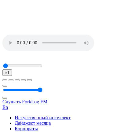
×1
Слушать ForkLog FM
En
Искусственный интеллект
Дайджест месяца
Корпораты