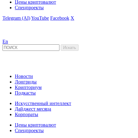
Цены криптовалют
Спецпроекты
Telegram (AI)
YouTube
Facebook
X
En
Новости
Лонгриды
Крипториум
Подкасты
Искусственный интеллект
Дайджест месяца
Корпораты
Цены криптовалют
Спецпроекты