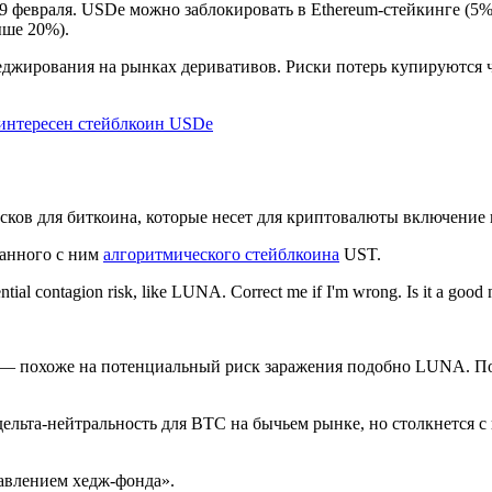
9 февраля. USDe можно заблокировать в Ethereum-стейкинге (5%
ыше 20%).
хеджирования на рынках деривативов. Риски потерь купируются 
 интересен стейблкоин USDe
сков для биткоина, которые несет для криптовалюты включение
занного с ним
алгоритмического стейблкоина
UST.
ntial contagion risk, like LUNA. Correct me if I'm wrong. Is it a goo
 — похоже на потенциальный риск заражения подобно LUNA. Поп
дельта-нейтральность для BTC на бычьем рынке, но столкнется 
.
авлением хедж-фонда».