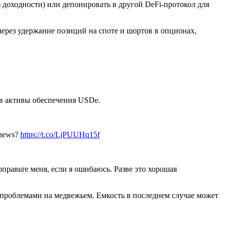
 доходности) или депонировать в другой DeFi-протокол для
через удержание позиций на споте и шортов в опционах,
 в активы обеспечения USDe.
d news?
https://t.co/LjPUUHq15f
равьте меня, если я ошибаюсь. Разве это хорошая
с проблемами на медвежьем. Емкость в последнем случае может