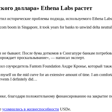
кого доллара» Ethena Labs растет
л исторические проблемы подхода, используемого Ethena Labs
ot-com boom in Singapore, it took years for banks to unwind delta neutral
 не бывают. После бума доткомов в Сингапуре банкам потребов
порождает проскальзывание», — написал эксперт.
ил соучредитель Fantom Foundation Андре Кронье, который так
 myself on the mid curve for an extensive amount of time. I am comforta
events I definitely did…
нке, благодаря положительному финансированию на закрытие поз
ые
усомнились в жизнеспособности
USDe.