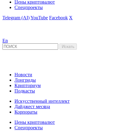
Цены криптовалют
Спецпроекты
Telegram (AI)
YouTube
Facebook
X
En
Новости
Лонгриды
Крипториум
Подкасты
Искусственный интеллект
Дайджест месяца
Корпораты
Цены криптовалют
Спецпроекты