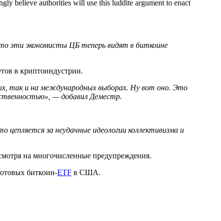
gly believe authorities will use this luddite argument to enact
 что эти экономисты ЦБ теперь видят в биткоине
етов в криптоиндустрии.
ных, так и на международных выборах. Ну вот оно. Это
бственностью», — добавил Деместр.
о цепляется за неудачные идеологии коллективизма и
есмотря на многочисленные предупреждения.
отовых биткоин-
ETF
в США.