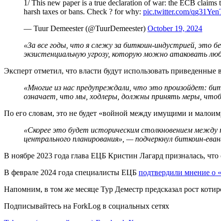
1/ This new paper is a true declaration of war: the ECB claims 
harsh taxes or bans. Check ? for why:
pic.twitter.com/qg31Ye
— Tuur Demeester (@TuurDemeester)
October 19, 2024
«За все годы, что я слежу за биткоин-индустрией, это 
экзистенциальную угрозу, которую можно атаковать лю
Эксперт отметил, что власти будут использовать приведенные 
«Многие из нас предупреждали, что это произойдет: бит
означает, что мы, ходлеры, должны принять меры, чтоб
По его словам, это не будет «войной между имущими и малои
«Скорее это будет историческим столкновением между т
центрального планирования», — подчеркнул биткоин-еван
В ноябре 2023 года глава ЕЦБ Кристин Лагард призналась, что
В феврале 2024 года специалисты ЕЦБ
подтвердили мнение о 
Напомним, в том же месяце Тур Деместр предсказал рост кот
Подписывайтесь на ForkLog в социальных сетях