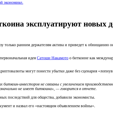
ой экономике.
ткоина эксплуатируют новых 
у только ранним держателям актива и приведет к обнищанию ост
первоначальная идея
Сатоши Накамото
о биткоине как междунар
криптовалюты могут понести убытки даже без сценария «лопнув
их биткоин-инвесторов не связаны с увеличением производственн
значально не имеет биткоина», — говорится в отчете.
бных последствий для общества, добавили экономисты.
кумент и назвал его «настоящим объявлением войны».