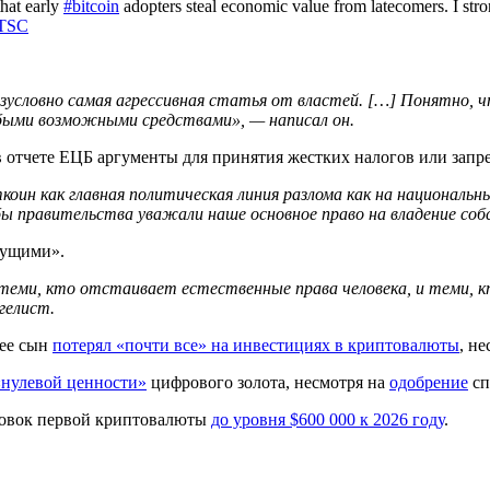
that early
#bitcoin
adopters steal economic value from latecomers. I stron
nTSC
безусловно самая агрессивная статья от властей. […] Понятно,
быми возможными средствами», — написал он.
в отчете ЕЦБ аргументы для принятия жестких налогов или запр
коин как главная политическая линия разлома как на националь
ы правительства уважали наше основное право на владение со
мущими».
еми, кто отстаивает естественные права человека, и теми, кт
гелист.
 ее сын
потерял «почти все» на инвестициях в криптовалюты
, н
«нулевой ценности»
цифрового золота, несмотря на
одобрение
сп
ировок первой криптовалюты
до уровня $600 000 к 2026 году
.