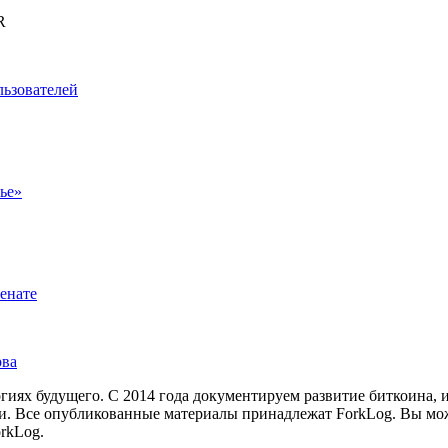
R
льзователей
ье»
енате
рва
иях будущего. С 2014 года документируем развитие биткоина, 
и.
Все опубликованные материалы принадлежат ForkLog. Вы мож
rkLog.