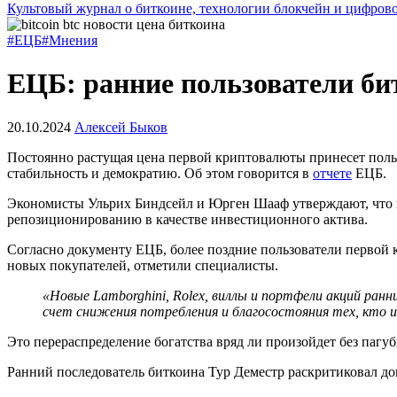
Культовый журнал о биткоине, технологии блокчейн и цифров
#ЕЦБ
#Мнения
ЕЦБ: ранние пользователи би
20.10.2024
Алексей Быков
Постоянно растущая цена первой криптовалюты принесет польз
стабильность и демократию. Об этом говорится в
отчете
ЕЦБ
.
Экономисты Ульрих Биндсейл и Юрген Шааф утверждают, что 
репозиционированию в качестве инвестиционного актива.
Согласно документу ЕЦБ, более поздние пользователи первой 
новых покупателей, отметили специалисты.
«Новые Lamborghini, Rolex, виллы и портфели акций ранн
счет снижения потребления и благосостояния тех, кто и
Это перераспределение богатства вряд ли произойдет без пагу
Ранний последователь биткоина Тур Деместр раскритиковал до