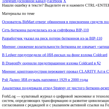
Telegram (основной канал)
Facebook
X
Нашли ошибку в тексте? Выделите ее и нажмите CTRL+ENTE
Материалы по теме
Основатель BitMart отверг обвинения в присвоении средств по
Сеть биткоина разделилась из-за софтфорка BIP-110
Разработчик указал на риск потери биткоинов из-за BIP-110
Мнение: снижение волатильности биткоина не означает «затиш
В Ledger предупредили об ИИ-рисках на фоне взлома Coldcard
В Dragonfly оценили предотвращение взлома Coldcard в $2
Мнение: криптоиндустрия переживет провал CLARITY Act в С
Рэй Далио: ИИ-пузырь напомнил 1929 и 2000 годы
Аналитики поддержали отход Strategy от чистого биткоин-резе
ForkLog — культовый журнал о цифровой экономике и технолог
систем, определяющих трансформацию и развитие цивилизаци
согласования с редакцией и с указанием активной ссылки на Fo