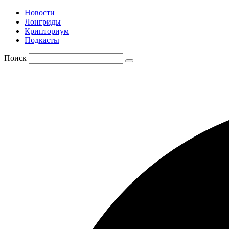
Новости
Лонгриды
Крипториум
Подкасты
Поиск