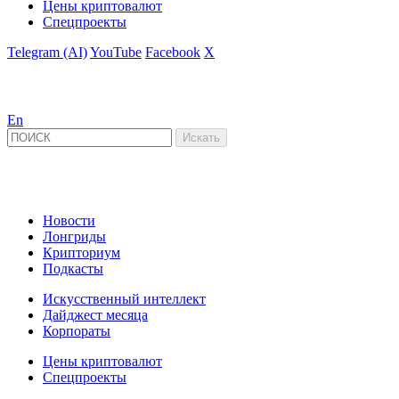
Цены криптовалют
Спецпроекты
Telegram (AI)
YouTube
Facebook
X
En
Новости
Лонгриды
Крипториум
Подкасты
Искусственный интеллект
Дайджест месяца
Корпораты
Цены криптовалют
Спецпроекты