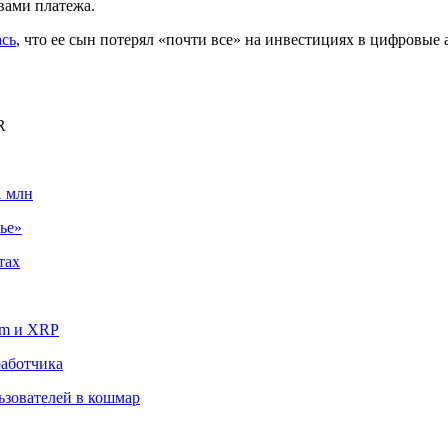
вами платежа.
сь
, что ее сын потерял «почти все» на инвестициях в цифровы
R
1 млн
ье»
тах
um и XRP
работчика
льзователей в кошмар