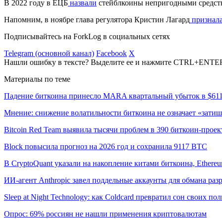
В 2022 году в ЕЦБ
назвали
стейблкоины непригодными средст
Напомним, в ноябре глава регулятора Кристин Лагард
признала
Подписывайтесь на ForkLog в социальных сетях
Telegram (основной канал)
Facebook
X
Нашли ошибку в тексте? Выделите ее и нажмите CTRL+ENTE
Материалы по теме
Падение биткоина принесло MARA квартальный убыток в $61
Мнение: снижение волатильности биткоина не означает «затиш
Bitcoin Red Team выявила тысячи проблем в 390 биткоин-проек
Block повысила прогноз на 2026 год и сохранила 9117 BTC
В CryptoQuant указали на накопление китами биткоина, Ethere
ИИ-агент Anthropic завел поддельные аккаунты для обмана раз
Sleep at Night Technology: как Coldcard превратил сон своих по
Опрос: 69% россиян не нашли применения криптовалютам