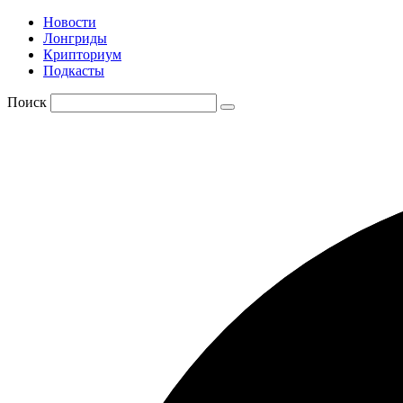
Новости
Лонгриды
Крипториум
Подкасты
Поиск