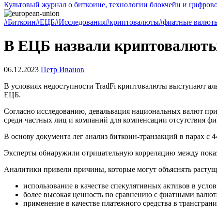
Культовый журнал о биткоине, технологии блокчейн и цифров
#Биткоин
#ЕЦБ
#Исследования
#криптовалюты
#фиатные валют
В ЕЦБ назвали криптовалюты
06.12.2023
Петр Иванов
В условиях недоступности
TradFi
криптовалюты выступают альт
EЦБ
.
Согласно исследованию, девальвация национальных валют при
среди частных лиц и компаний для компенсации отсутствия фи
В основу документа лег анализ биткоин-транзакций в парах 
Эксперты обнаружили отрицательную корреляцию между показа
Аналитики привели причины, которые могут объяснять растущ
использование в качестве спекулятивных активов в усло
более высокая ценность по сравнению с фиатными валют
применение в качестве платежного средства в трансгран