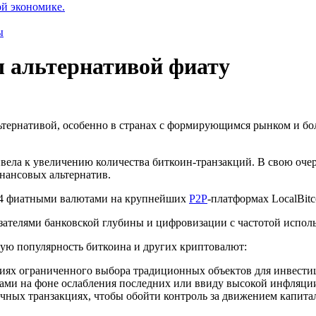
ой экономике.
ы
 альтернативой фиату
ернативой, особенно в странах с формирующимся рынком и бо
вела к увеличению количества биткоин-транзакций. В свою оче
нансовых альтернатив.
с 44 фиатными валютами на крупнейших
P2P
-платформах LocalBitco
телями банковской глубины и цифровизации с частотой исполь
ую популярность биткоина и других криптовалют:
виях ограниченного выбора традиционных объектов для инвести
ами на фоне ослабления последних или ввиду высокой инфляци
ичных транзакциях, чтобы обойти контроль за движением капита