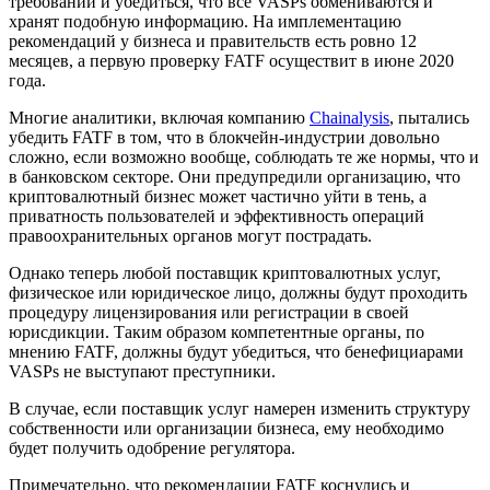
требований и убедиться, что все VASPs обмениваются и
хранят подобную информацию. На имплементацию
рекомендаций у бизнеса и правительств есть ровно 12
месяцев, а первую проверку FATF осуществит в июне 2020
года.
Многие аналитики, включая компанию
Chainalysis
, пытались
убедить FATF в том, что в блокчейн-индустрии довольно
сложно, если возможно вообще, соблюдать те же нормы, что и
в банковском секторе. Они предупредили организацию, что
криптовалютный бизнес может частично уйти в тень, а
приватность пользователей и эффективность операций
правоохранительных органов могут пострадать.
Однако теперь любой поставщик криптовалютных услуг,
физическое или юридическое лицо, должны будут проходить
процедуру лицензирования или регистрации в своей
юрисдикции. Таким образом компетентные органы, по
мнению FATF, должны будут убедиться, что бенефициарами
VASPs не выступают преступники.
В случае, если поставщик услуг намерен изменить структуру
собственности или организации бизнеса, ему необходимо
будет получить одобрение регулятора.
Примечательно, что рекомендации FATF коснулись и