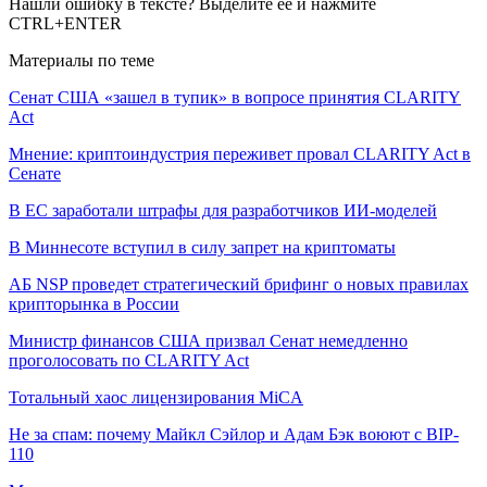
Нашли ошибку в тексте? Выделите ее и нажмите
CTRL+ENTER
Материалы по теме
Сенат США «зашел в тупик» в вопросе принятия CLARITY
Act
Мнение: криптоиндустрия переживет провал CLARITY Act в
Сенате
В ЕС заработали штрафы для разработчиков ИИ-моделей
В Миннесоте вступил в силу запрет на криптоматы
АБ NSP проведет стратегический брифинг о новых правилах
крипторынка в России
Министр финансов США призвал Сенат немедленно
проголосовать по CLARITY Act
Тотальный хаос лицензирования MiCA
Не за спам: почему Майкл Сэйлор и Адам Бэк воюют с BIP-
110