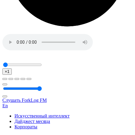
×1
Слушать ForkLog FM
En
Искусственный интеллект
Дайджест месяца
Корпораты