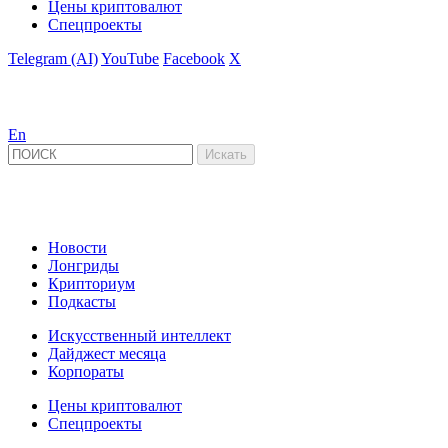
Цены криптовалют
Спецпроекты
Telegram (AI)
YouTube
Facebook
X
En
Новости
Лонгриды
Крипториум
Подкасты
Искусственный интеллект
Дайджест месяца
Корпораты
Цены криптовалют
Спецпроекты