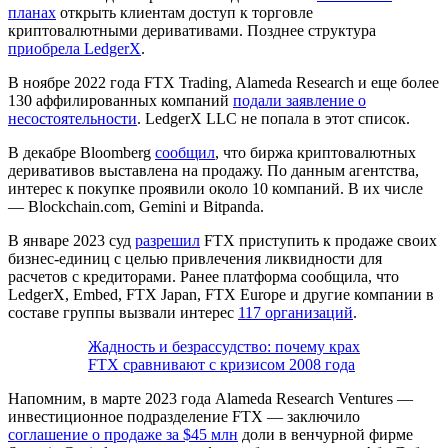
планах
открыть клиентам доступ к торговле
криптовалютными деривативами. Позднее структура
приобрела LedgerX
.
В ноябре 2022 года FTX Trading, Alameda Research и еще более
130 аффилированных компаний
подали заявление о
несостоятельности
. LedgerX LLC не попала в этот список.
В декабре Bloomberg
сообщил
, что биржа криптовалютных
деривативов выставлена на продажу. По данным агентства,
интерес к покупке проявили около 10 компаний. В их числе
— Blockchain.com, Gemini и Bitpanda.
В январе 2023 суд
разрешил
FTX приступить к продаже своих
бизнес-единиц с целью привлечения ликвидности для
расчетов с кредиторами. Ранее платформа сообщила, что
LedgerX, Embed, FTX Japan, FTX Europe и другие компании в
составе группы вызвали интерес
117 организаций
.
Жадность и безрассудство: почему крах
FTX сравнивают с кризисом 2008 года
Напомним, в марте 2023 года Alameda Research Ventures —
инвестиционное подразделение FTX — заключило
соглашение о продаже за $45 млн
доли в венчурной фирме