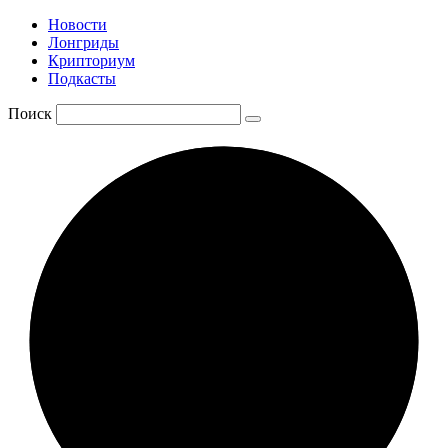
Новости
Лонгриды
Крипториум
Подкасты
Поиск