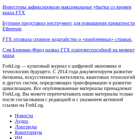
Инвесторы зафиксировали максимальные убытки со времен
краха FTX
Бутерин представил инструмент для повышения приватности
Ethereum
FTX отозвала спорное ходатайство о «проблемных» странах
Сэм Бэнкман-Фрид назвал FTX платежеспособной на момент
краха
ForkLog — культовый журнал о цифровой экономике и
технологиях будущего. С 2014 года документируем развитие
биткоина, искусственного интеллекта, квантовых технологий
и других систем, определяющих трансформацию и развитие
цивилизации.
Все опубликованные материалы принадлежат
ForkLog. Вы можете перепечатывать наши материалы только
после согласования с редакцией и с указанием активной
ссылки на ForkLog.
Новости
Аудио
Лонгриды
Крипториум
ИИ