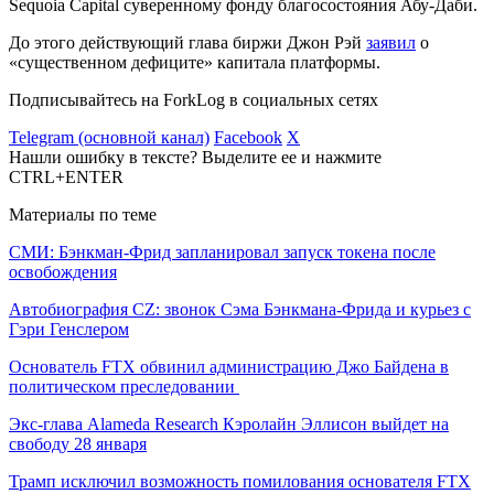
Sequoia Capital суверенному фонду благосостояния Абу-Даби.
До этого действующий глава биржи Джон Рэй
заявил
о
«существенном дефиците» капитала платформы.
Подписывайтесь на ForkLog в социальных сетях
Telegram (основной канал)
Facebook
X
Нашли ошибку в тексте? Выделите ее и нажмите
CTRL+ENTER
Материалы по теме
СМИ: Бэнкман-Фрид запланировал запуск токена после
освобождения
Автобиография CZ: звонок Сэма Бэнкмана-Фрида и курьез с
Гэри Генслером
Основатель FTX обвинил администрацию Джо Байдена в
политическом преследовании
Экс-глава Alameda Research Кэролайн Эллисон выйдет на
свободу 28 января
Трамп исключил возможность помилования основателя FTX