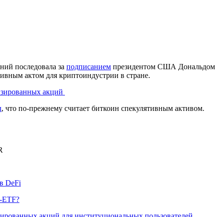
ний последовала за
подписанием
президентом США Дональдом Т
ивным актом для криптоиндустрии в стране.
низированных акций
л
, что по-прежнему считает биткоин спекулятивным активом.
R
в DeFi
p-ETF?
изированных акций для институциональных пользователей