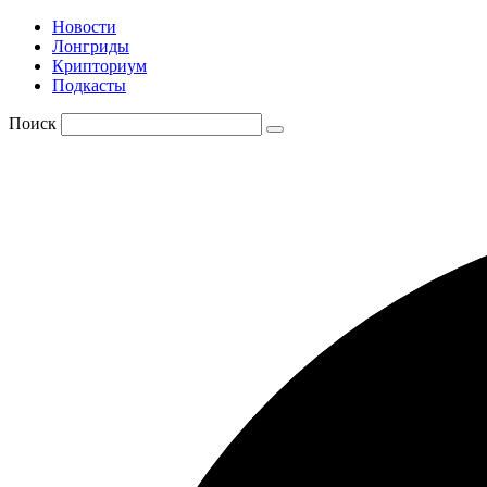
Новости
Лонгриды
Крипториум
Подкасты
Поиск