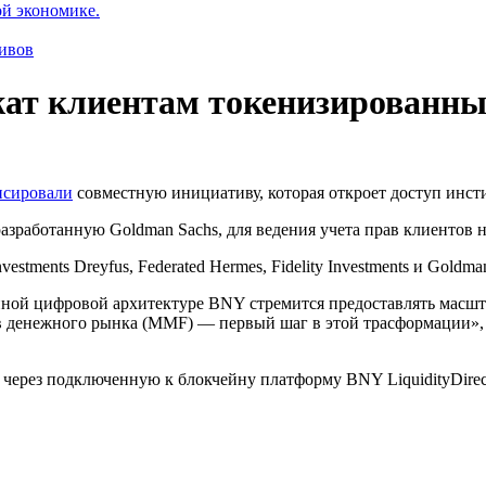
ой экономике.
ивов
жат клиентам токенизированн
нсировали
совместную инициативу, которая откроет доступ инс
азработанную Goldman Sachs, для ведения учета прав клиентов 
tments Dreyfus, Federated Hermes, Fidelity Investments и Goldma
нной цифровой архитектуре BNY стремится предоставлять масш
в денежного рынка (MMF) — первый шаг в этой трасформации», 
через подключенную к блокчейну платформу BNY LiquidityDirec