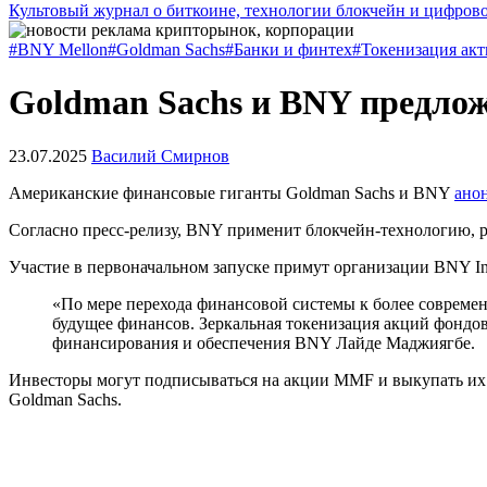
Культовый журнал о биткоине, технологии блокчейн и цифров
#BNY Mellon
#Goldman Sachs
#Банки и финтех
#Токенизация акт
Goldman Sachs и BNY предло
23.07.2025
Василий Смирнов
Американские финансовые гиганты Goldman Sachs и BNY
ано
Согласно пресс-релизу, BNY применит блокчейн-технологию, р
Участие в первоначальном запуске примут организации BNY Inves
«По мере перехода финансовой системы к более совреме
будущее финансов. Зеркальная токенизация акций фондо
финансирования и обеспечения BNY Лайде Маджиягбе.
Инвесторы могут подписываться на акции MMF и выкупать их 
Goldman Sachs.