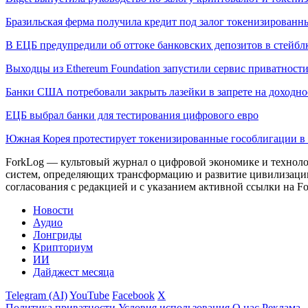
Бразильская ферма получила кредит под залог токенизированн
В ЕЦБ предупредили об оттоке банковских депозитов в стейб
Выходцы из Ethereum Foundation запустили сервис приватности
Банки США потребовали закрыть лазейки в запрете на доходно
ЕЦБ выбрал банки для тестирования цифрового евро
Южная Корея протестирует токенизированные гособлигации в 
ForkLog — культовый журнал о цифровой экономике и технолог
систем, определяющих трансформацию и развитие цивилизаци
согласования с редакцией и с указанием активной ссылки на Fo
Новости
Аудио
Лонгриды
Крипториум
ИИ
Дайджест месяца
Telegram (AI)
YouTube
Facebook
X
Политика приватности
Условия использования
О нас
Реклама