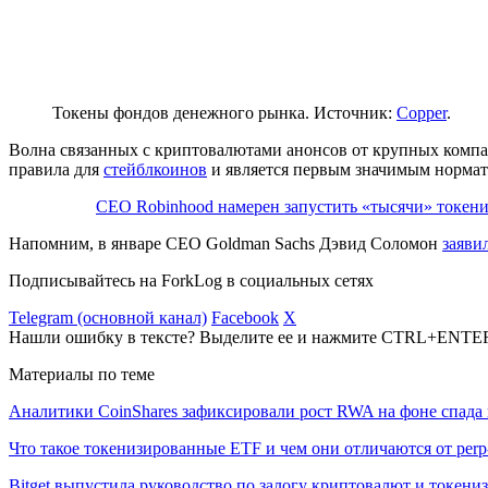
Токены фондов денежного рынка. Источник:
Copper
.
Волна связанных с криптовалютами анонсов от крупных компа
правила для
стейблкоинов
и является первым значимым нормат
CEO Robinhood намерен запустить «тысячи» токе
Напомним, в январе CEO Goldman Sachs Дэвид Соломон
заяви
Подписывайтесь на ForkLog в социальных сетях
Telegram (основной канал)
Facebook
X
Нашли ошибку в тексте? Выделите ее и нажмите CTRL+ENTE
Материалы по теме
Аналитики CoinShares зафиксировали рост RWA на фоне спада 
Что такое токенизированные ETF и чем они отличаются от per
Bitget выпустила руководство по залогу криптовалют и токен