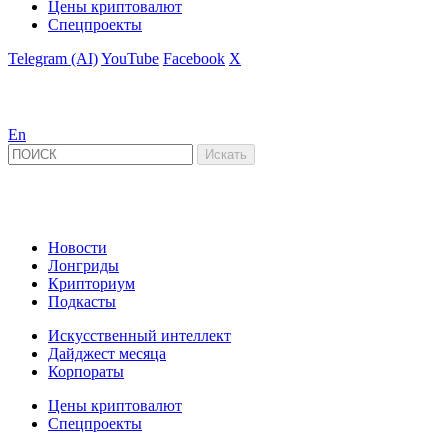
Цены криптовалют
Спецпроекты
Telegram (AI)
YouTube
Facebook
X
En
Новости
Лонгриды
Крипториум
Подкасты
Искусственный интеллект
Дайджест месяца
Корпораты
Цены криптовалют
Спецпроекты