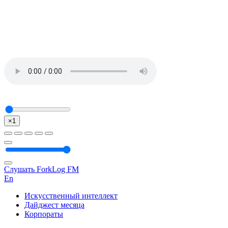
×1
Слушать ForkLog FM
En
Искусственный интеллект
Дайджест месяца
Корпораты