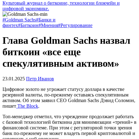
Культовый журнал о биткоине, технологии блокчейн и
цифровой экономике.
#Goldman Sachs
#Банки и
финтех
#Биткоин
#Мнения
#Регулирование
Глава Goldman Sachs назвал
биткоин «все еще
спекулятивным активом»
23.01.2025
Петр Иванов
Цифровое золото не угрожает статусу доллара в качестве
резервной валюты, по-прежнему оставаясь спекулятивным
активом. Об этом заявил CEO Goldman Sachs Дэвид Соломон,
пишет
The Block
.
Топ-менеджер отметил, что учреждение продолжает работать
с базовой технологией биткоина для минимизации «трений» в
финансовой системе. При этом с регуляторной точки зрения
банк по-прежнему не может владеть первой криптовалютой и
совершать с ней операции.