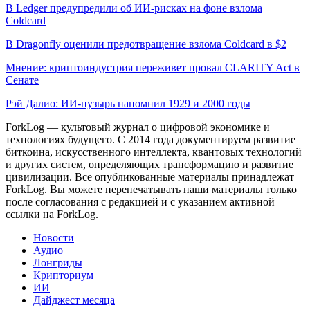
В Ledger предупредили об ИИ-рисках на фоне взлома
Coldcard
В Dragonfly оценили предотвращение взлома Coldcard в $2
Мнение: криптоиндустрия переживет провал CLARITY Act в
Сенате
Рэй Далио: ИИ-пузырь напомнил 1929 и 2000 годы
ForkLog — культовый журнал о цифровой экономике и
технологиях будущего. С 2014 года документируем развитие
биткоина, искусственного интеллекта, квантовых технологий
и других систем, определяющих трансформацию и развитие
цивилизации.
Все опубликованные материалы принадлежат
ForkLog. Вы можете перепечатывать наши материалы только
после согласования с редакцией и с указанием активной
ссылки на ForkLog.
Новости
Аудио
Лонгриды
Крипториум
ИИ
Дайджест месяца