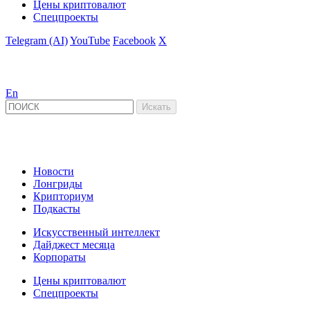
Цены криптовалют
Спецпроекты
Telegram (AI)
YouTube
Facebook
X
En
Новости
Лонгриды
Крипториум
Подкасты
Искусственный интеллект
Дайджест месяца
Корпораты
Цены криптовалют
Спецпроекты