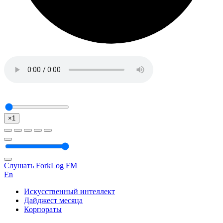
×1
Слушать ForkLog FM
En
Искусственный интеллект
Дайджест месяца
Корпораты