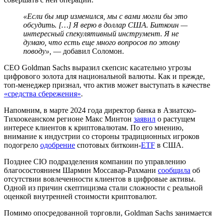
«Если бы мир изменился, мы с вами могли бы это
обсудить. […] Я верю в доллар США. Биткоин —
интересный спекулятивный инструмент. Я не
думаю, что есть еще много вопросов по этому
поводу»,
— добавил Соломон.
CEO Goldman Sachs выразил скепсис касательно угрозы
цифрового золота для национальной валюты. Как и прежде,
топ-менеджер признал, что актив может выступать в качестве
«средства сбережения»
.
Напомним, в марте 2024 года директор банка в Азиатско-
Тихоокеанском регионе Макс Минтон
заявил
о растущем
интересе клиентов к криптовалютам. По его мнению,
внимание к индустрии со стороны традиционных игроков
подогрело
одобрение
спотовых биткоин-
ETF
в США.
Позднее
CIO
подразделения компании по управлению
благосостоянием Шармин Моссавар-Рахмани
сообщила
об
отсутствии вовлеченности клиентов в цифровые активы.
Одной из причин скептицизма стали сложности с реальной
оценкой внутренней стоимости криптовалют.
Помимо опосредованной торговли, Goldman Sachs занимается