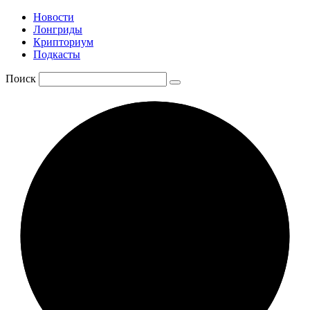
Новости
Лонгриды
Крипториум
Подкасты
Поиск