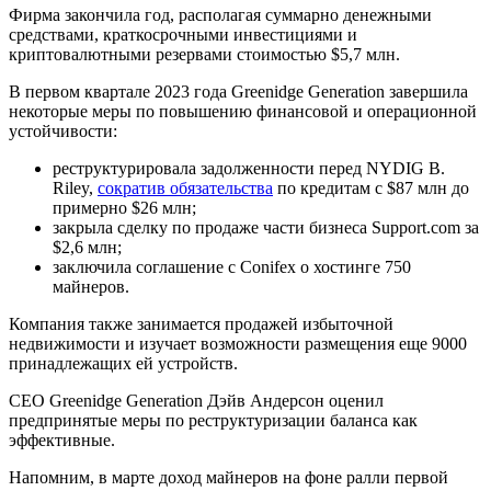
Фирма закончила год, располагая суммарно денежными
средствами, краткосрочными инвестициями и
криптовалютными резервами стоимостью $5,7 млн.
В первом квартале 2023 года Greenidge Generation завершила
некоторые меры по повышению финансовой и операционной
устойчивости:
реструктурировала задолженности перед NYDIG B.
Riley,
сократив обязательства
по кредитам с $87 млн до
примерно $26 млн;
закрыла сделку по продаже части бизнеса Support.com за
$2,6 млн;
заключила соглашение с Conifex о хостинге 750
майнеров.
Компания также занимается продажей избыточной
недвижимости и изучает возможности размещения еще 9000
принадлежащих ей устройств.
CEO Greenidge Generation Дэйв Андерсон оценил
предпринятые меры по реструктуризации баланса как
эффективные.
Напомним, в марте доход майнеров на фоне ралли первой