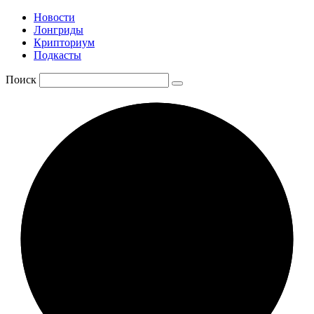
Новости
Лонгриды
Крипториум
Подкасты
Поиск