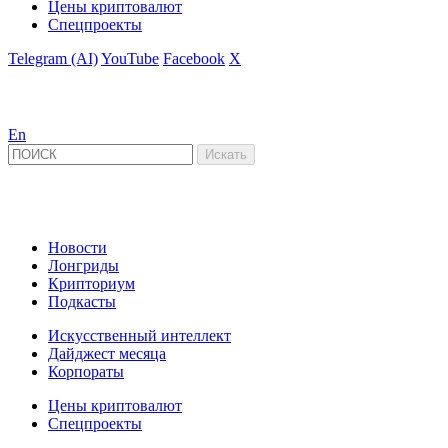
Цены криптовалют
Спецпроекты
Telegram (AI)
YouTube
Facebook
X
En
Новости
Лонгриды
Крипториум
Подкасты
Искусственный интеллект
Дайджест месяца
Корпораты
Цены криптовалют
Спецпроекты