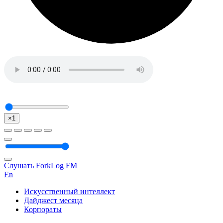
×1
Слушать ForkLog FM
En
Искусственный интеллект
Дайджест месяца
Корпораты