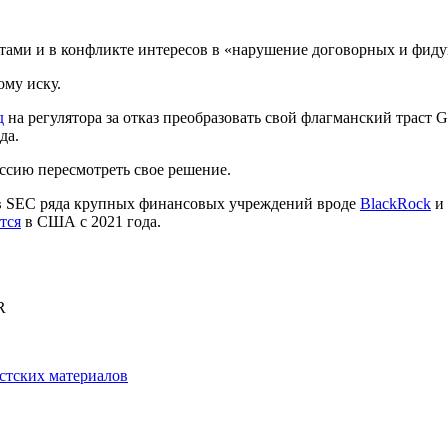
тами и в конфликте интересов в «нарушение договорных и фиду
му иску.
д
на регулятора за отказ преобразовать свой флагманский траст 
ода.
сию пересмотреть свое решение.
 в SEC ряда крупных финансовых учреждений вроде
BlackRock
и
тся
в США с 2021 года.
R
истских материалов