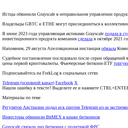
Истцы обвинили Grayscale в неправильном управлении продук
Владельцы GBTC и ETHE могут присоединиться к коллективно
В июне 2023 года управляющая активами Grayscale
подала в су
инвестиционного продукта компания
сделала
в октябре 2021 г
Напомним, 29 августа Апелляционная инстанция
обязала
Комис
Судебное постановление последовало после серии обращений
цены первой криптовалюты. Фьючерсные биткоин-ETF
торгую
Подписывайтесь на ForkLog в социальных сетях
Telegram (основной канал)
Facebook
X
Нашли ошибку в тексте? Выделите ее и нажмите CTRL+ENTE
Материалы по теме
Регулятор Австралии подал иск против Telegram из-за экстрем
Инвесторы обвинили BitMEX в краже биткоинов
Grayscale связала дно биткоина с политикой ФРС