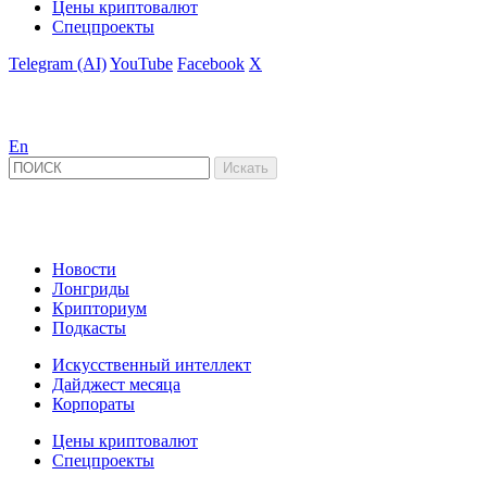
Цены криптовалют
Спецпроекты
Telegram (AI)
YouTube
Facebook
X
En
Новости
Лонгриды
Крипториум
Подкасты
Искусственный интеллект
Дайджест месяца
Корпораты
Цены криптовалют
Спецпроекты