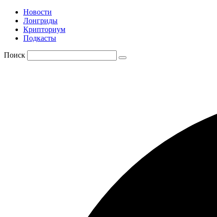
Новости
Лонгриды
Крипториум
Подкасты
Поиск