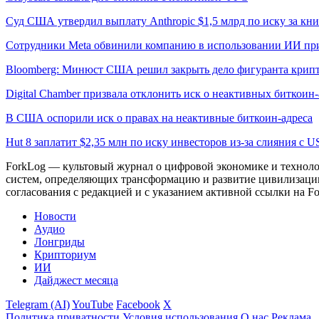
Суд США утвердил выплату Anthropic $1,5 млрд по иску за кн
Сотрудники Meta обвинили компанию в использовании ИИ пр
Bloomberg: Минюст США решил закрыть дело фигуранта крипт
Digital Chamber призвала отклонить иск о неактивных биткоин-
В США оспорили иск о правах на неактивные биткоин-адреса
Hut 8 заплатит $2,35 млн по иску инвесторов из-за слияния с US
ForkLog — культовый журнал о цифровой экономике и технолог
систем, определяющих трансформацию и развитие цивилизаци
согласования с редакцией и с указанием активной ссылки на Fo
Новости
Аудио
Лонгриды
Крипториум
ИИ
Дайджест месяца
Telegram (AI)
YouTube
Facebook
X
Политика приватности
Условия использования
О нас
Реклама