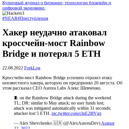
Культовый журнал о биткоине, технологии блокчейн и
цифровой экономике.
#NEAR
#Преступления
Хакер неудачно атаковал
кроссчейн-мост Rainbow
Bridge и потерял 5 ETH
22.08.2022
ForkLog
Кроссчейн-мост Rainbow Bridge успешно отразил атаку
неизвестного хакера, которую он предпринял 20 августа. Об
этом рассказал CEO Aurora Labs Алекс Шевченко.
🧵 on the Rainbow Bridge attack during the weekend
TL; DR: similar to May attack; no user funds lost;
attack was mitigated automatically within 31 seconds;
attacker lost 5 ETH.
pic.twitter.com/clnE2l8Vgz
— Alex Shevchenko 🇺🇦 (@AlexAuroraDev)
August
22, 2022