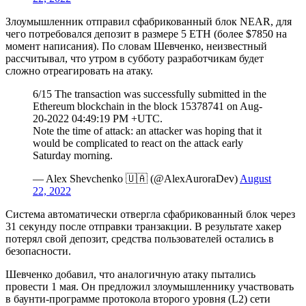
Злоумышленник отправил сфабрикованный блок NEAR, для
чего потребовался депозит в размере 5 ETH (более $7850 на
момент написания). По словам Шевченко, неизвестный
рассчитывал, что утром в субботу разработчикам будет
сложно отреагировать на атаку.
6/15 The transaction was successfully submitted in the
Ethereum blockchain in the block 15378741 on Aug-
20-2022 04:49:19 PM +UTC.
Note the time of attack: an attacker was hoping that it
would be complicated to react on the attack early
Saturday morning.
— Alex Shevchenko 🇺🇦 (@AlexAuroraDev)
August
22, 2022
Система автоматически отвергла сфабрикованный блок через
31 секунду после отправки транзакции. В результате хакер
потерял свой депозит, средства пользователей остались в
безопасности.
Шевченко добавил, что аналогичную атаку пытались
провести 1 мая. Он предложил злоумышленнику участвовать
в баунти-программе протокола второго уровня (L2) сети