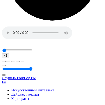
×1
Слушать ForkLog FM
En
Искусственный интеллект
Дайджест месяца
Корпораты