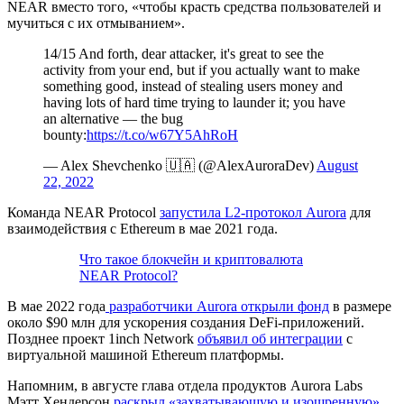
NEAR вместо того, «чтобы красть средства пользователей и
мучиться с их отмыванием».
14/15 And forth, dear attacker, it's great to see the
activity from your end, but if you actually want to make
something good, instead of stealing users money and
having lots of hard time trying to launder it; you have
an alternative — the bug
bounty:
https://t.co/w67Y5AhRoH
— Alex Shevchenko 🇺🇦 (@AlexAuroraDev)
August
22, 2022
Команда NEAR Protocol
запустила L2-протокол Aurora
для
взаимодействия с Ethereum в мае 2021 года.
Что такое блокчейн и криптовалюта
NEAR Protocol?
В мае 2022 года
разработчики Aurora открыли фонд
в размере
около $90 млн для ускорения создания DeFi-приложений.
Позднее проект 1inch Network
объявил об интеграции
с
виртуальной машиной Ethereum платформы.
Напомним, в августе глава отдела продуктов Aurora Labs
Мэтт Хендерсон
раскрыл «захватывающую и изощренную»