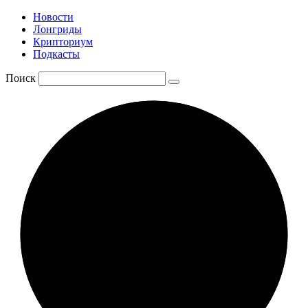
Новости
Лонгриды
Крипториум
Подкасты
Поиск