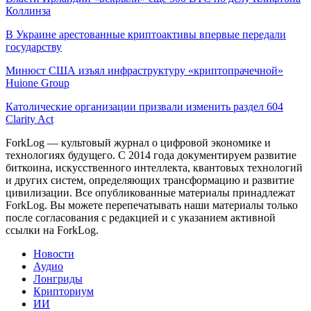
Коллинза
В Украине арестованные криптоактивы впервые передали
государству
Минюст США изъял инфраструктуру «криптопрачечной»
Huione Group
Католические организации призвали изменить раздел 604
Clarity Act
ForkLog — культовый журнал о цифровой экономике и
технологиях будущего. С 2014 года документируем развитие
биткоина, искусственного интеллекта, квантовых технологий
и других систем, определяющих трансформацию и развитие
цивилизации.
Все опубликованные материалы принадлежат
ForkLog. Вы можете перепечатывать наши материалы только
после согласования с редакцией и с указанием активной
ссылки на ForkLog.
Новости
Аудио
Лонгриды
Крипториум
ИИ