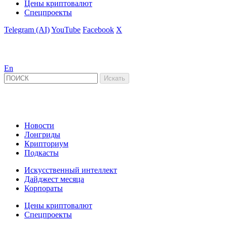
Цены криптовалют
Спецпроекты
Telegram (AI)
YouTube
Facebook
X
En
Новости
Лонгриды
Крипториум
Подкасты
Искусственный интеллект
Дайджест месяца
Корпораты
Цены криптовалют
Спецпроекты