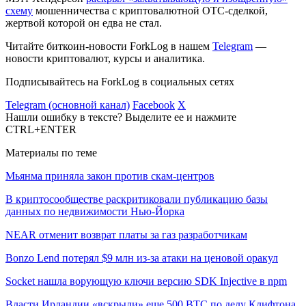
схему
мошенничества с криптовалютной
OTC
-сделкой,
жертвой которой он едва не стал.
Читайте биткоин-новости ForkLog в нашем
Telegram
—
новости криптовалют, курсы и аналитика.
Подписывайтесь на ForkLog в социальных сетях
Telegram (основной канал)
Facebook
X
Нашли ошибку в тексте? Выделите ее и нажмите
CTRL+ENTER
Материалы по теме
Мьянма приняла закон против скам-центров
В криптосообществе раскритиковали публикацию базы
данных по недвижимости Нью-Йорка
NEAR отменит возврат платы за газ разработчикам
Bonzo Lend потерял $9 млн из-за атаки на ценовой оракул
Socket нашла ворующую ключи версию SDK Injective в npm
Власти Ирландии «вскрыли» еще 500 BTC по делу Клифтона