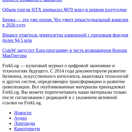
Объем торгов HTX превысил $870 млрд в первом полугодии
Биржа — это уже опция. Что умеет некастодиальный кошелек
в 2026 году
Binance отметила девятилетие кампанией с призовым фондом
более $4,5 млн
CoinW запустит Earn-программу в честь возвращения Конора
МакГрегора
ForkLog — культовый журнал о цифровой экономике и
технологиях будущего. С 2014 года документируем развитие
биткоина, искусственного интеллекта, квантовых технологий
и других систем, определяющих трансформацию и развитие
цивилизации.
Все опубликованные материалы принадлежат
ForkLog. Вы можете перепечатывать наши материалы только
после согласования с редакцией и с указанием активной
ссылки на ForkLog.
Новости
Аудио
Лонгриды
Крипториум