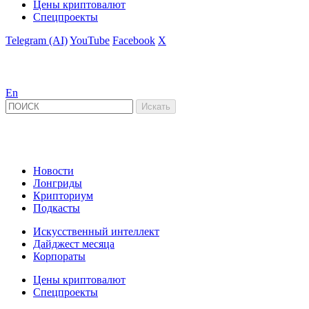
Цены криптовалют
Спецпроекты
Telegram (AI)
YouTube
Facebook
X
En
Новости
Лонгриды
Крипториум
Подкасты
Искусственный интеллект
Дайджест месяца
Корпораты
Цены криптовалют
Спецпроекты