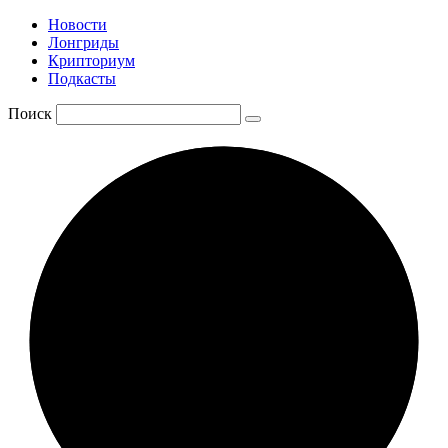
Новости
Лонгриды
Крипториум
Подкасты
Поиск