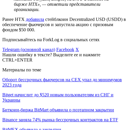
бирже HTX»‎, — отметили представители
организации.
Ранее HTX
добавила
стейблкоин Decentralized USD (USDD) в
обеспечение фьючерсов и запустила акцию с призовым
фондом $50 000.
Подписывайтесь на ForkLog в социальных сетях
Telegram (основной канал)
Facebook
X
Нашли ошибку в тексте? Выделите ее и нажмите
CTRL+ENTER
Материалы по теме
Оборот бессрочных фьючерсов на CEX упал до минимумов
2023 года
Bitget начислит до $520 новым пользователям из СНГ и
Украины
Биткоин-биржа BitMart объявила о поэтапном закрытии
Binance заняла 74% рынка бессрочных контрактов на ETF
BitMEX объявила о закрытии