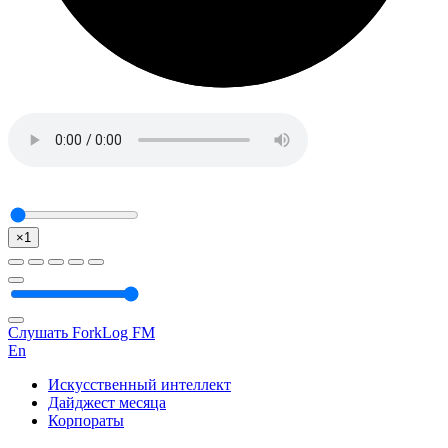
×1
Слушать ForkLog FM
En
Искусственный интеллект
Дайджест месяца
Корпораты