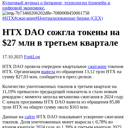
Культовый журнал о биткоине, технологии блокчейн и
цифровой экономике.
#HTX
#сжигание
#Централизованные биржи (CEX)
HTX DAO сожгла токены на
$27 млн в третьем квартале
17.10.2025
ForkLog
HTX DAO провела очередное квартальное
сжигание
токенов
HTX. Организация
вывела
из обращения 13,12 трлн HTX на
сумму $27,03 млн, сообщается в пресс-релизе.
Количество уничтоженных токенов в третьем квартале на
11,19% превысило предыдущий показатель и стало новым
рекордом с момента запуска механизма сжигания в 2024 году.
С начала программы HTX DAO вывела из обращения 85,88
трлн HTX на общую сумму около $163 млн.
Данные на
сайте
HTX DAO показывают ускорение сжигания
токенов. Доля уничтоженных монет выросла с 0,78% во
втором квартале 2024 года до 1,39% в третьем квартале 2025.