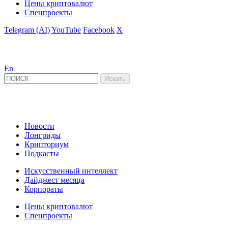
Цены криптовалют
Спецпроекты
Telegram (AI)
YouTube
Facebook
X
En
Новости
Лонгриды
Крипториум
Подкасты
Искусственный интеллект
Дайджест месяца
Корпораты
Цены криптовалют
Спецпроекты