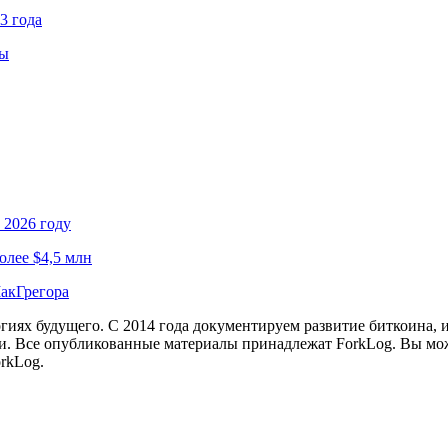
3 года
ны
 2026 году
олее $4,5 млн
МакГрегора
иях будущего. С 2014 года документируем развитие биткоина, 
и.
Все опубликованные материалы принадлежат ForkLog. Вы мож
rkLog.