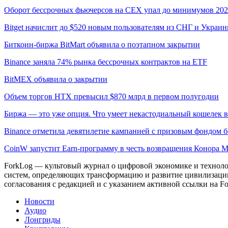
Оборот бессрочных фьючерсов на CEX упал до минимумов 202
Bitget начислит до $520 новым пользователям из СНГ и Украи
Биткоин-биржа BitMart объявила о поэтапном закрытии
Binance заняла 74% рынка бессрочных контрактов на ETF
BitMEX объявила о закрытии
Объем торгов HTX превысил $870 млрд в первом полугодии
Биржа — это уже опция. Что умеет некастодиальный кошелек в
Binance отметила девятилетие кампанией с призовым фондом б
CoinW запустит Earn-программу в честь возвращения Конора 
ForkLog — культовый журнал о цифровой экономике и технолог
систем, определяющих трансформацию и развитие цивилизаци
согласования с редакцией и с указанием активной ссылки на Fo
Новости
Аудио
Лонгриды