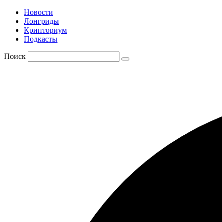
Новости
Лонгриды
Крипториум
Подкасты
Поиск