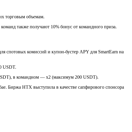
их торговым объемам.
 команд также получают 10% бонус от командного приза.
для спотовых комиссий и купон-бустер
APY
для SmartEarn на
00 USDT.
USDT), в командном — x2 (максимум 200 USDT).
убае. Биржа HTX выступила в качестве сапфирового спонсора