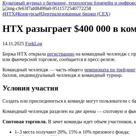
Культовый журнал о биткоине, технологии блокчейн и цифров
#HTX
#Конкурсы
#Централизованные биржи (CEX)
HTX разыграет $400 000 в ко
14.11.2025
ForkLog
Биржа HTX открыла
регистрацию
на командный челлендж с при
или фьючерсной торговле, сообщается в пресс-релизе.
Командный челлендж — часть общего
чемпионата по трейдинг
баллов, индивидуальный челлендж и командный турнир.
Условия участия
Создать или присоединиться к команде могут пользователи с ба
Командный челлендж разделен на две арены — спотовую и фьюч
Спотовая торговля.
В зачет команды идет объем участников,
1–3 места получают 20%, 15% и 10% призового фонда;