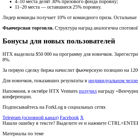
4–10 места делят 30% призового фонда поровну;
11–20 места — оставшиеся 25% поровну.
Лидер команды получает 10% от командного приза. Остальные
Фьючерсная торговля.
Структура наград аналогична спотовой
Бонусы для новых пользователей
HTX выделила $50 000 на программу для новичков. Зарегистр
8%.
За первую сделку биржа начислит фьючерсную позицию на 120
Для новичков, показавших результаты в
индивидуальном челл
Напомним, в октябре HTX Ventures
получил
награду «Венчурны
конференции.
Подписывайтесь на ForkLog в социальных сетях
Telegram (основной канал)
Facebook
X
Нашли ошибку в тексте? Выделите ее и нажмите CTRL+ENTE
Материалы по теме