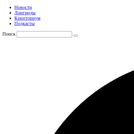
Новости
Лонгриды
Крипториум
Подкасты
Поиск