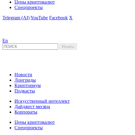
Цены криптовалют
Спецпроекты
Telegram (AI)
YouTube
Facebook
X
En
Новости
Лонгриды
Крипториум
Подкасты
Искусственный интеллект
Дайджест месяца
Корпораты
Цены криптовалют
Спецпроекты