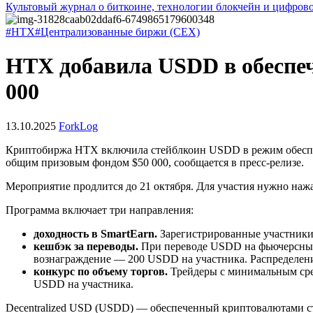
Культовый журнал о биткоине, технологии блокчейн и цифров
#HTX
#Централизованные биржи (CEX)
HTX добавила USDD в обеспеч
000
13.10.2025
ForkLog
Криптобиржа HTX включила стейблкоин USDD в режим обеспеч
общим призовым фондом $50 000, сообщается в пресс-релизе.
Мероприятие продлится до 21 октября. Для участия нужно наж
Программа включает три направления:
доходность в SmartEarn.
Зарегистрированные участники 
кешбэк за переводы.
При переводе USDD на фьючерсный
вознаграждение — 200 USDD на участника. Распределе
конкурс по объему торгов.
Трейдеры с минимальным сре
USDD на участника.
Decentralized USD (USDD) — обеспеченный криптовалютами ст