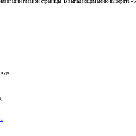
навигации главной страницы. В выпадающем меню выберите «Sm
пуре.
R
ны