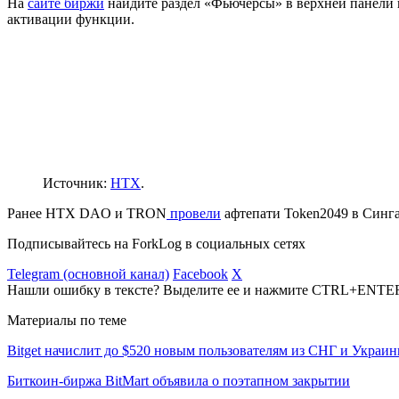
На
сайте биржи
найдите раздел «Фьючерсы» в верхней панели 
активации функции.
Источник:
HTX
.
Ранее HTX DAO и TRON
провели
афтепати Token2049 в Синга
Подписывайтесь на ForkLog в социальных сетях
Telegram (основной канал)
Facebook
X
Нашли ошибку в тексте? Выделите ее и нажмите CTRL+ENTE
Материалы по теме
Bitget начислит до $520 новым пользователям из СНГ и Украи
Биткоин-биржа BitMart объявила о поэтапном закрытии