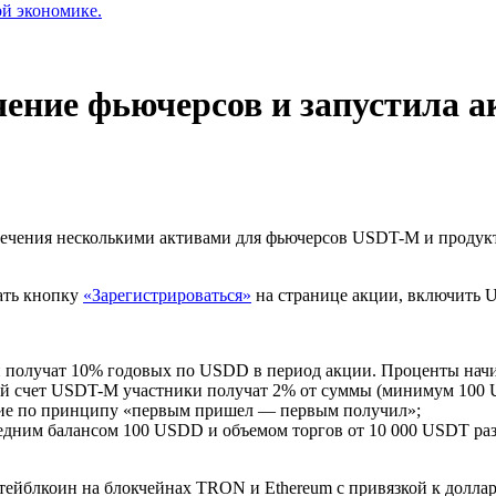
ой экономике.
ение фьючерсов и запустила а
ения несколькими активами для фьючерсов USDT-M и продукт S
ать кнопку
«Зарегистрироваться»
на странице акции, включить 
получат 10% годовых по USDD в период акции. Проценты начис
 счет USDT-M участники получат 2% от суммы (минимум 100 
ние по принципу «первым пришел — первым получил»;
дним балансом 100 USDD и объемом торгов от 10 000 USDT ра
ейблкоин на блокчейнах TRON и Ethereum с привязкой к долла