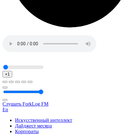
×1
Слушать ForkLog FM
En
Искусственный интеллект
Дайджест месяца
Корпораты