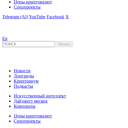
Цены криптовалют
Спецпроекты
Telegram (AI)
YouTube
Facebook
X
En
Новости
Лонгриды
Крипториум
Подкасты
Искусственный интеллект
Дайджест месяца
Корпораты
Цены криптовалют
Спецпроекты