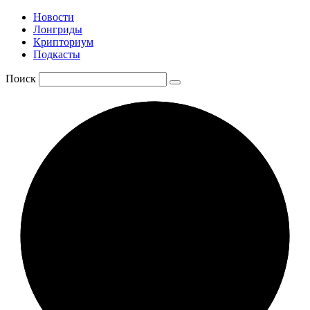
Новости
Лонгриды
Крипториум
Подкасты
Поиск