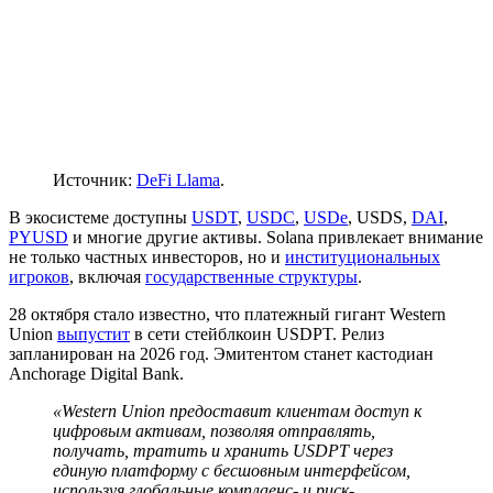
Источник:
DeFi Llama
.
В экосистеме доступны
USDT
,
USDC
,
USDe
, USDS,
DAI
,
PYUSD
и многие другие активы. Solana привлекает внимание
не только частных инвесторов, но и
институциональных
игроков
, включая
государственные структуры
.
28 октября стало известно, что платежный гигант Western
Union
выпустит
в сети стейблкоин USDPT. Релиз
запланирован на 2026 год. Эмитентом станет кастодиан
Anchorage Digital Bank.
«Western Union предоставит клиентам доступ к
цифровым активам, позволяя отправлять,
получать, тратить и хранить USDPT через
единую платформу с бесшовным интерфейсом,
используя глобальные комплаенс- и риск-