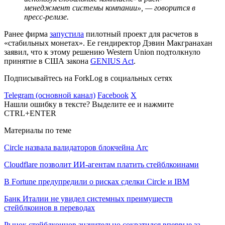
менеджмент системы компании», — говорится в
пресс-релизе.
Ранее фирма
запустила
пилотный проект для расчетов в
«стабильных монетах». Ее гендиректор Дэвин Макгранахан
заявил, что к этому решению Western Union подтолкнуло
принятие в США закона
GENIUS Act
.
Подписывайтесь на ForkLog в социальных сетях
Telegram (основной канал)
Facebook
X
Нашли ошибку в тексте? Выделите ее и нажмите
CTRL+ENTER
Материалы по теме
Circle назвала валидаторов блокчейна Arc
Cloudflare позволит ИИ-агентам платить стейблкоинами
В Fortune предупредили о рисках сделки Circle и IBM
Банк Италии не увидел системных преимуществ
стейблкоинов в переводах
Рынок стейблкоинов значительно сократился впервые за