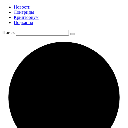
Новости
Лонгриды
Крипториум
Подкасты
Поиск