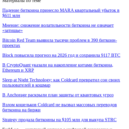
Материалы по теме
Падение биткоина принесло MARA квартальный убыток в
$611 млн
Мнение: снижение волатильности биткоина не означает
«затишье»
Bitcoin Red Team выявила тысячи проблем в 390 биткоин-
проектах
Block повысила прогноз на 2026 год и сохранила 9117 BTC
В CryptoQuant указали на накопление китами биткоина,
Ethereum и XRP
Sleep at Night Technology: как Coldcard превратил сон своих
пользователей в кошмар
В Anchorage раскрыли план защиты от квантовых угроз
Взлом кошельков Coldcard не вызвал массовых переводов
биткоина на биржи
Strategy продала биткоины на $105 млн для выкупа STRC