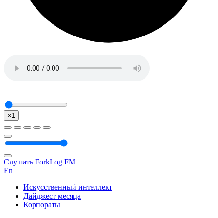
×1
Слушать ForkLog FM
En
Искусственный интеллект
Дайджест месяца
Корпораты