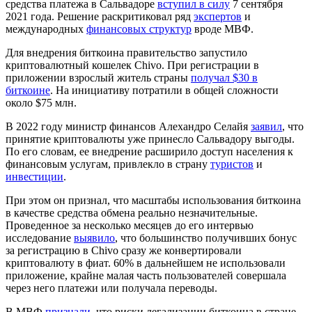
средства платежа в Сальвадоре
вступил в силу
7 сентября
2021 года. Решение раскритиковал ряд
экспертов
и
международных
финансовых структур
вроде
МВФ
.
Для внедрения биткоина правительство запустило
криптовалютный кошелек Chivo. При регистрации в
приложении взрослый житель страны
получал $30 в
биткоине
. На инициативу потратили в общей сложности
около $75 млн.
В 2022 году министр финансов Алехандро Селайя
заявил
, что
принятие криптовалюты уже принесло Сальвадору выгоды.
По его словам, ее внедрение расширило доступ населения к
финансовым услугам, привлекло в страну
туристов
и
инвестиции
.
При этом он признал, что масштабы использования биткоина
в качестве средства обмена реально незначительные.
Проведенное за несколько месяцев до его интервью
исследование
выявило
, что большинство получивших бонус
за регистрацию в Chivo сразу же конвертировали
криптовалюту в фиат. 60% в дальнейшем не использовали
приложение, крайне малая часть пользователей совершала
через него платежи или получала переводы.
В МВФ
признали
, что риски легализации биткоина в стране