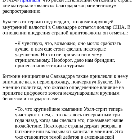
«не материализовались» благодаря «ограниченному»
распространению.
Букеле в интервью подтвердил, что доминирующей
внутренней валютой в Сальвадоре остается доллар США. В
отношении внедрения страной криптовалюты он отметил:
«Я чувствую, что, возможно, оно могло сработать
лучше, и нам еще стоит сделать некоторые
улучшения. Но это не привело ни к чему
отрицательному. Наоборот, дало нам брендинг,
принесло инвестиции и туризм».
Биткоин-инициативы Сальвадора также привлекли к нему
внимание как к первопроходцу, подчеркнул Букеле. По
мнению политика, это оказало определенное влияние на
принятие цифрового золота международным крупным
бизнесом и государствами.
«То, что крупнейшие компании Уолл-стрит теперь
участвуют в нем, а это казалось невероятным три
года назад, когда мы сделали это, показывает наше
воздействие. Некоторые страны держат резервы в
биткоине или вкладывают капитал в майнинг. Это
уже становится темой дебатов в американской