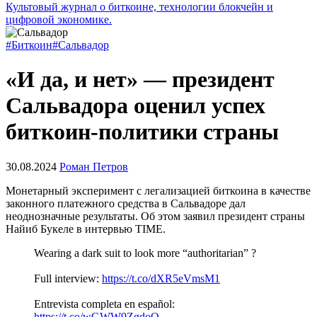
Культовый журнал о биткоине, технологии блокчейн и
цифровой экономике.
#Биткоин
#Сальвадор
«И да, и нет» — президент
Сальвадора оценил успех
биткоин-политики страны
30.08.2024
Роман Петров
Монетарный эксперимент с легализацией биткоина в качестве
законного платежного средства в Сальвадоре дал
неоднозначные результаты. Об этом заявил президент страны
Найиб Букеле в интервью TIME.
Wearing a dark suit to look more “authoritarian” ?
Full interview:
https://t.co/dXR5eVmsM1
Entrevista completa en español:
https://t.co/wGWW9ZgdoO