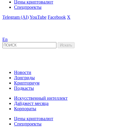
Цены криптовалют
Спецпроекты
Telegram (AI)
YouTube
Facebook
X
En
Новости
Лонгриды
Крипториум
Подкасты
Искусственный интеллект
Дайджест месяца
Корпораты
Цены криптовалют
Спецпроекты