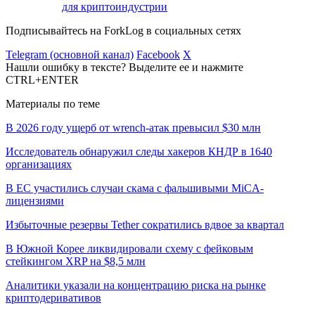
для криптоиндустрии
Подписывайтесь на ForkLog в социальных сетях
Telegram (основной канал)
Facebook
X
Нашли ошибку в тексте? Выделите ее и нажмите
CTRL+ENTER
Материалы по теме
В 2026 году ущерб от wrench-атак превысил $30 млн
Исследователь обнаружил следы хакеров КНДР в 1640
организациях
В ЕС участились случаи скама с фальшивыми MiCA-
лицензиями
Избыточные резервы Tether сократились вдвое за квартал
В Южной Корее ликвидировали схему с фейковым
стейкингом XRP на $8,5 млн
Аналитики указали на концентрацию риска на рынке
криптодеривативов