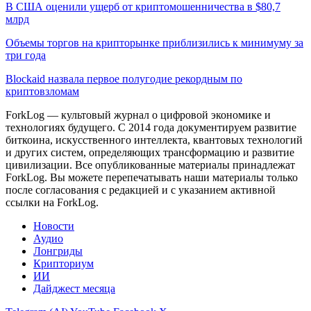
В США оценили ущерб от криптомошенничества в $80,7
млрд
Объемы торгов на крипторынке приблизились к минимуму за
три года
Blockaid назвала первое полугодие рекордным по
криптовзломам
ForkLog — культовый журнал о цифровой экономике и
технологиях будущего. С 2014 года документируем развитие
биткоина, искусственного интеллекта, квантовых технологий
и других систем, определяющих трансформацию и развитие
цивилизации.
Все опубликованные материалы принадлежат
ForkLog. Вы можете перепечатывать наши материалы только
после согласования с редакцией и с указанием активной
ссылки на ForkLog.
Новости
Аудио
Лонгриды
Крипториум
ИИ
Дайджест месяца