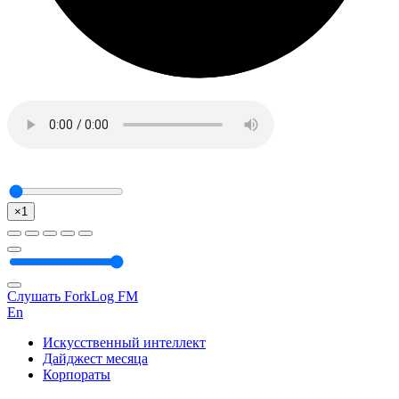
×1
Слушать ForkLog FM
En
Искусственный интеллект
Дайджест месяца
Корпораты