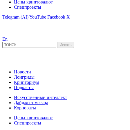
Цены криптовалют
Спецпроекты
Telegram (AI)
YouTube
Facebook
X
En
Новости
Лонгриды
Крипториум
Подкасты
Искусственный интеллект
Дайджест месяца
Корпораты
Цены криптовалют
Спецпроекты