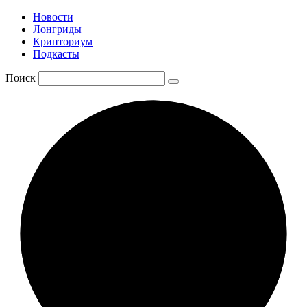
Новости
Лонгриды
Крипториум
Подкасты
Поиск