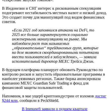
В Индонезии и СНГ интерес к рискованным спекуляциям
подогревают нестабильность местных валют и низкий доход.
Это создает почву для манипуляций под видом финансовых
советов.
«Если 2021 год запомнился атаками на DeFi, то
2025 все больше характеризуется социально
инженерными манипуляциями на рынке. Мы
наблюдаем рост так называемых
„образовательных“ трейдинговых групп, которые
на деле являются скоординированными попытками
ввести пользователей в заблуждение», — заявила
исполнительный директор MEXC Трейси Джин.
В будущем платформа планирует обновить Руководство по
контролю рисков и запустить образовательные программы в
наиболее уязвимых регионах. Также биржа анонсировала
кампанию MEXC Guardian Safe Trading и фонд для
финансовой защиты пользователей.
Напомним, в мае ущерб криптоиндустрии от взломов
достиг
$244 млн
, сообщили в PeckShield.
В Immunefi заявили о худшем квартале