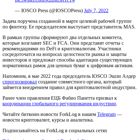
— IOSCO Press (@IOSCOPress)
July 7, 2022
Задача поручена созданной в марте целевой рабочей группе
по финтеху. Ее председателем выступает представитель
MAS
.
В рамках группы сформируют два отдельных комитета,
которые возглавят
SEC
и
FCA
. Они представят отчеты с
рекомендациями по DeFi и криптовалютам. Участники
сосредоточатся на вопросах целостности рынка и защиты
инвесторов и предложат способы адаптации существующих
нормативных рамок для ценных бумаг к цифровым активам.
Напомним, в мае 2022 года председатель IOSCO Эшли Алдер
спрогнозировал
создание совместного органа, который
займется внедрением правил для криптовалютной индустрии.
Ранее член правления ЕЦБ Фабио Панетта призвал к
координации глобального регулирования индустрии
.
Читайте биткоин-новости ForkLog в нашем
Telegram
—
новости криптовалют, курсы и аналитика.
Подписывайтесь на ForkLog в социальных сетях