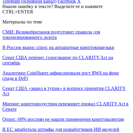
Telegram (основной канал)
Facebook
X
Нашли ошибку в тексте? Выделите ее и нажмите
CTRL+ENTER
Материалы по теме
СМИ: Великобритания подготовит правила для
токенизированного золота
В России вырос спрос на аппаратные криптокошельки
Сенат США перенес голосование по CLARITY Act на
сентябрь
Аналитики CoinShares зафиксировали рост RWA на фоне
спада в DeFi
Сенат США «зашел в тупик» в вопросе принятия CLARITY
Act
Мнение: криптоиндустрия переживет провал CLARITY Act в
Сенате
Опрос: 69% россиян не нашли применения криптовалютам
В ЕС заработали штрафы для разработчиков ИИ-моделей