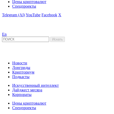
Цены криптовалют
Спецпроекты
Telegram (AI)
YouTube
Facebook
X
En
Новости
Лонгриды
Крипториум
Подкасты
Искусственный интеллект
Дайджест месяца
Корпораты
Цены криптовалют
Спецпроекты