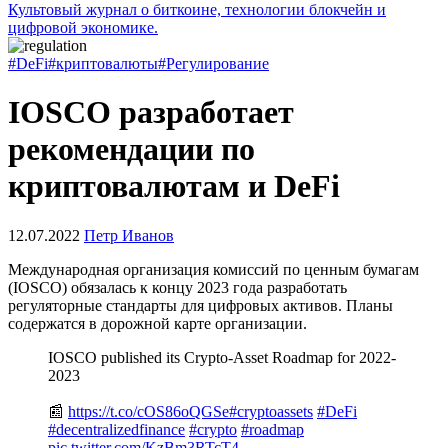
Культовый журнал о биткоине, технологии блокчейн и
цифровой экономике.
#DeFi
#криптовалюты
#Регулирование
IOSCO разработает
рекомендации по
криптовалютам и DeFi
12.07.2022
Петр Иванов
Международная организация комиссий по ценным бумагам
(IOSCO) обязалась к концу 2023 года разработать
регуляторные стандарты для цифровых активов. Планы
содержатся в дорожной карте организации.
IOSCO published its Crypto-Asset Roadmap for 2022-
2023
📰
https://t.co/cOS86oQGSe
#cryptoassets
#DeFi
#decentralizedfinance
#crypto
#roadmap
pic.twitter.com/KzBm3RTcT4