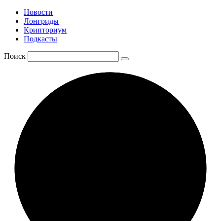
Новости
Лонгриды
Крипториум
Подкасты
Поиск