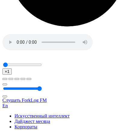
×1
Слушать ForkLog FM
En
Искусственный интеллект
Дайджест месяца
Корпораты