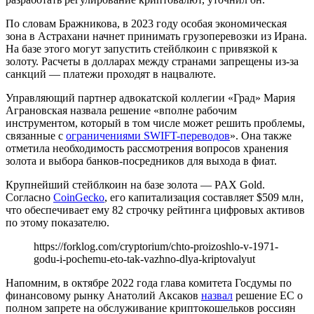
По словам Бражникова, в 2023 году особая экономическая
зона в Астрахани начнет принимать грузоперевозки из Ирана.
На базе этого могут запустить стейблкоин с привязкой к
золоту. Расчеты в долларах между странами запрещены из-за
санкций — платежи проходят в нацвалюте.
Управляющий партнер адвокатской коллегии «Град» Мария
Аграновская назвала решение «вполне рабочим
инструментом, который в том числе может решить проблемы,
связанные с
ограничениями SWIFT-переводов
». Она также
отметила необходимость рассмотрения вопросов хранения
золота и выбора банков-посредников для выхода в фиат.
Крупнейший стейблкоин на базе золота — PAX Gold.
Согласно
CoinGecko
, его капитализация составляет $509 млн,
что обеспечивает ему 82 строчку рейтинга цифровых активов
по этому показателю.
https://forklog.com/cryptorium/chto-proizoshlo-v-1971-
godu-i-pochemu-eto-tak-vazhno-dlya-kriptovalyut
Напомним, в октябре 2022 года глава комитета Госдумы по
финансовому рынку Анатолий Аксаков
назвал
решение ЕС о
полном запрете на обслуживание криптокошельков россиян