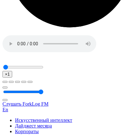
×1
Слушать ForkLog FM
En
Искусственный интеллект
Дайджест месяца
Корпораты