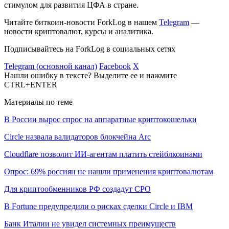
стимулом для развития ЦФА в стране.
Читайте биткоин-новости ForkLog в нашем
Telegram
—
новости криптовалют, курсы и аналитика.
Подписывайтесь на ForkLog в социальных сетях
Telegram (основной канал)
Facebook
X
Нашли ошибку в тексте? Выделите ее и нажмите
CTRL+ENTER
Материалы по теме
В России вырос спрос на аппаратные криптокошельки
Circle назвала валидаторов блокчейна Arc
Cloudflare позволит ИИ-агентам платить стейблкоинами
Опрос: 69% россиян не нашли применения криптовалютам
Для криптообменников РФ создадут СРО
В Fortune предупредили о рисках сделки Circle и IBM
Банк Италии не увидел системных преимуществ