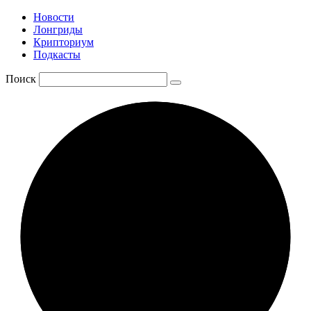
Новости
Лонгриды
Крипториум
Подкасты
Поиск