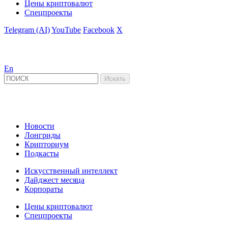
Цены криптовалют
Спецпроекты
Telegram (AI)
YouTube
Facebook
X
En
Новости
Лонгриды
Крипториум
Подкасты
Искусственный интеллект
Дайджест месяца
Корпораты
Цены криптовалют
Спецпроекты