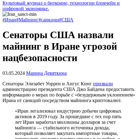
Культовый журнал о биткоине, технологии блокчейн и
цифровой экономике.
#Иран
#Майнинг
#санкции
#США
Сенаторы США назвали
майнинг в Иране угрозой
нацбезопасности
03.05.2024
Марина Девяткина
Сенаторы Элизабет Уоррен и Ангус Кинг
призвали
администрацию президента США Джо Байдена предоставить
информацию о мерах по борьбе с «безудержным уклонением»
Ирана от санкций посредством майнинга криптовалют.
«Иран легализовал индустрию добычи цифровых
активов в 2019 году. За прошедшие с тех пор пять
лет Иран заработал миллионы долларов за счет
майнинга — стабильного источника дохода,
который позволяет закупать импортные товары,
переводить средства внутри страны и за рубеж, а