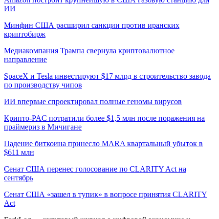
ИИ
Минфин США расширил санкции против иранских
криптобирж
Медиакомпания Трампа свернула криптовалютное
направление
SpaceX и Tesla инвестируют $17 млрд в строительство завода
по производству чипов
ИИ впервые спроектировал полные геномы вирусов
Крипто-PAC потратили более $1,5 млн после поражения на
праймериз в Мичигане
Падение биткоина принесло MARA квартальный убыток в
$611 млн
Сенат США перенес голосование по CLARITY Act на
сентябрь
Сенат США «зашел в тупик» в вопросе принятия CLARITY
Act