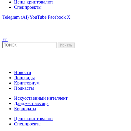
Цены криптовалют
Спецпроекты
Telegram (AI)
YouTube
Facebook
X
En
Новости
Лонгриды
Крипториум
Подкасты
Искусственный интеллект
Дайджест месяца
Корпораты
Цены криптовалют
Спецпроекты