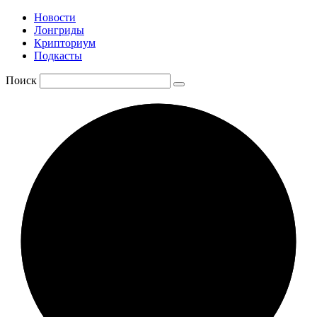
Новости
Лонгриды
Крипториум
Подкасты
Поиск