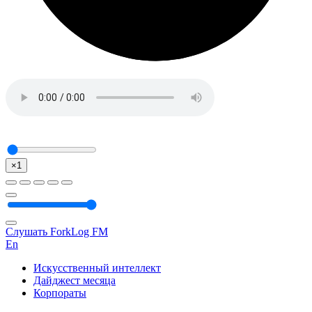
×1
Слушать ForkLog FM
En
Искусственный интеллект
Дайджест месяца
Корпораты