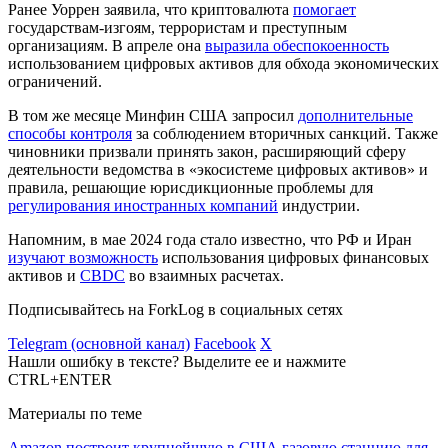
Ранее Уоррен заявила, что криптовалюта
помогает
государствам-изгоям, террористам и преступным
организациям. В апреле она
выразила обеспокоенность
использованием цифровых активов для обхода экономических
ограничений.
В том же месяце Минфин США запросил
дополнительные
способы контроля
за соблюдением вторичных санкций. Также
чиновники призвали принять закон, расширяющий сферу
деятельности ведомства в «экосистеме цифровых активов» и
правила, решающие юрисдикционные проблемы для
регулирования иностранных компаний
индустрии.
Напомним, в мае 2024 года стало известно, что РФ и Иран
изучают возможность
использования цифровых финансовых
активов и
CBDC
во взаимных расчетах.
Подписывайтесь на ForkLog в социальных сетях
Telegram (основной канал)
Facebook
X
Нашли ошибку в тексте? Выделите ее и нажмите
CTRL+ENTER
Материалы по теме
Amazon построит крупнейшую в США газовую станцию для