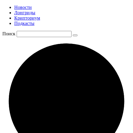
Новости
Лонгриды
Крипториум
Подкасты
Поиск