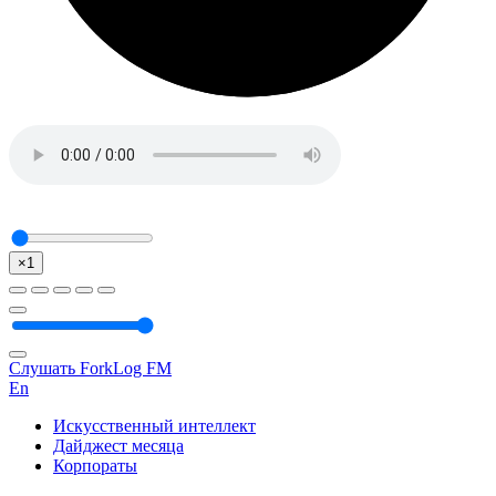
×1
Слушать ForkLog FM
En
Искусственный интеллект
Дайджест месяца
Корпораты