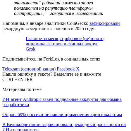
значимости“ редакции и вместо этого
полагаются на репутацию платформы
дистрибуции», — говорится в исследовании.
Напомним, в январе аналитики CoinGecko
зафиксировали
рекордную «смертность» токенов в 2025 году.
Главное за месяц: цифровое (не)золото,
динамика активов и скандал вокруг
Grok
Подписывайтесь на ForkLog в социальных сетях
Telegram (основной канал)
Facebook
X
Нашли ошибку в тексте? Выделите ее и нажмите
CTRL+ENTER
Материалы по теме
ИИ-агент Anthropic завел поддельные аккаунты для обмана
разработчика
Опрос: 69% россиян не нашли применения криптовалютам
В Великобритании зафиксировали рекордный рост спроса на
ИИ-специалистов