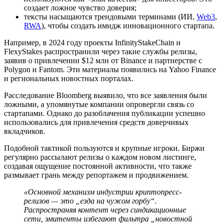
создает ложное чувство доверия;
тексты насыщаются трендовыми терминами (ИИ,
Web3
,
RWA
), чтобы создать имидж инновационного стартапа.
Например, в 2024 году проекты InfinityStakeChain и
FlexyStakes распространили через такие службы релизы,
заявив о привлечении $12 млн от Binance и партнерстве с
Polygon и Fantom. Эти материалы появились на Yahoo Finance
и региональных новостных порталах.
Расследование Bloomberg выявило, что все заявления были
ложными, а упомянутые компании опровергли связь со
стартапами. Однако до разоблачения публикации успешно
использовались для привлечения средств доверчивых
вкладчиков.
Подобной тактикой пользуются и крупные игроки. Биржи
регулярно рассылают релизы о каждом новом листинге,
создавая ощущение постоянной активности, что также
размывает грань между репортажем и продвижением.
«Основной механизм индустрии криптопресс-
релизов — это „езда на чужом горбу“.
Распространяя контент через синдикационные
сети, эмитенты избегают фильтра „новостной