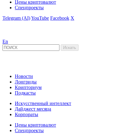
Цены криптовалют
Спецпроекты
Telegram (AI)
YouTube
Facebook
X
En
Новости
Лонгриды
Крипториум
Подкасты
Искусственный интеллект
Дайджест месяца
Корпораты
Цены криптовалют
Спецпроекты