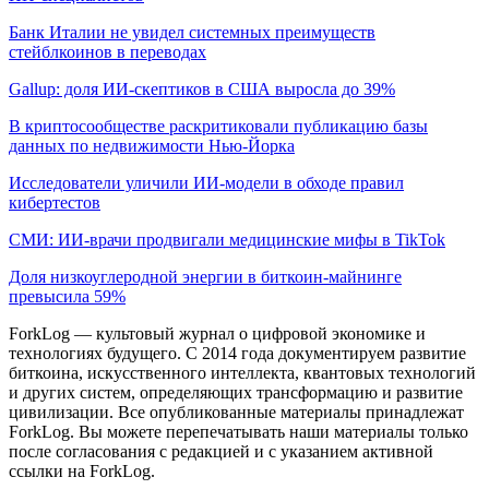
Банк Италии не увидел системных преимуществ
стейблкоинов в переводах
Gallup: доля ИИ-скептиков в США выросла до 39%
В криптосообществе раскритиковали публикацию базы
данных по недвижимости Нью-Йорка
Исследователи уличили ИИ-модели в обходе правил
кибертестов
СМИ: ИИ-врачи продвигали медицинские мифы в TikTok
Доля низкоуглеродной энергии в биткоин-майнинге
превысила 59%
ForkLog — культовый журнал о цифровой экономике и
технологиях будущего. С 2014 года документируем развитие
биткоина, искусственного интеллекта, квантовых технологий
и других систем, определяющих трансформацию и развитие
цивилизации.
Все опубликованные материалы принадлежат
ForkLog. Вы можете перепечатывать наши материалы только
после согласования с редакцией и с указанием активной
ссылки на ForkLog.