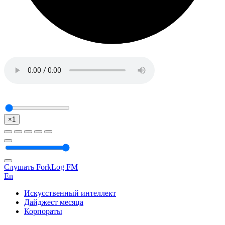
×1
Слушать ForkLog FM
En
Искусственный интеллект
Дайджест месяца
Корпораты