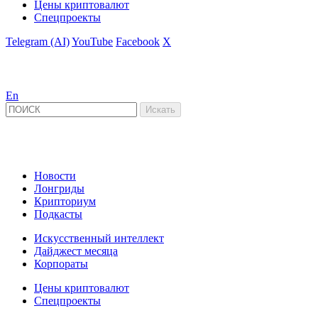
Цены криптовалют
Спецпроекты
Telegram (AI)
YouTube
Facebook
X
En
Новости
Лонгриды
Крипториум
Подкасты
Искусственный интеллект
Дайджест месяца
Корпораты
Цены криптовалют
Спецпроекты