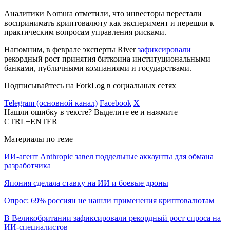
Аналитики Nomura отметили, что инвесторы перестали
воспринимать криптовалюту как эксперимент и перешли к
практическим вопросам управления рисками.
Напомним, в феврале эксперты River
зафиксировали
рекордный рост принятия биткоина институциональными
банками, публичными компаниями и государствами.
Подписывайтесь на ForkLog в социальных сетях
Telegram (основной канал)
Facebook
X
Нашли ошибку в тексте? Выделите ее и нажмите
CTRL+ENTER
Материалы по теме
ИИ-агент Anthropic завел поддельные аккаунты для обмана
разработчика
Япония сделала ставку на ИИ и боевые дроны
Опрос: 69% россиян не нашли применения криптовалютам
В Великобритании зафиксировали рекордный рост спроса на
ИИ-специалистов