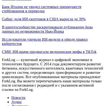
Банк Италии не увидел системных преимуществ
стейблкоинов в переводах
Gallup: доля ИИ-скептиков в США выросла до 39%
В криптосообществе раскритиковали публикацию базы
данных по недвижимости Нью-Йорка
Исследователи уличили ИИ-модели в обходе правил
кибертестов
СМИ: ИИ-врачи продвигали медицинские мифы в TikTok
ForkLog — культовый журнал о цифровой экономике и
технологиях будущего. С 2014 года документируем развитие
биткоина, искусственного интеллекта, квантовых технологий
и других систем, определяющих трансформацию и развитие
цивилизации.
Все опубликованные материалы принадлежат
ForkLog. Вы можете перепечатывать наши материалы только
после согласования с редакцией и с указанием активной
ссылки на ForkLog.
Новости
Аудио