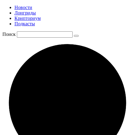
Новости
Лонгриды
Крипториум
Подкасты
Поиск