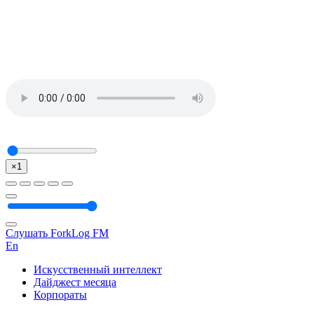
×1
Слушать ForkLog FM
En
Искусственный интеллект
Дайджест месяца
Корпораты