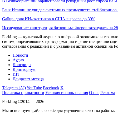
В Великобритании зафиксировали рекордный рост спроса на 
Банк Италии не увидел системных преимуществ стейблкоинов 
Gallup: доля ИИ-скептиков в США выросла до 39%
Исследование: капитуляция биткоин-майнеров затянулась на 2
ForkLog — культовый журнал о цифровой экономике и технолог
систем, определяющих трансформацию и развитие цивилизаци
согласования с редакцией и с указанием активной ссылки на Fo
Новости
Аудио
Лонгриды
Крипториум
ИИ
Дайджест месяца
Telegram (AI)
YouTube
Facebook
X
Политика приватности
Условия использования
О нас
Реклама
ForkLog ©2014 — 2026
Мы используем файлы cookie для улучшения качества работы.