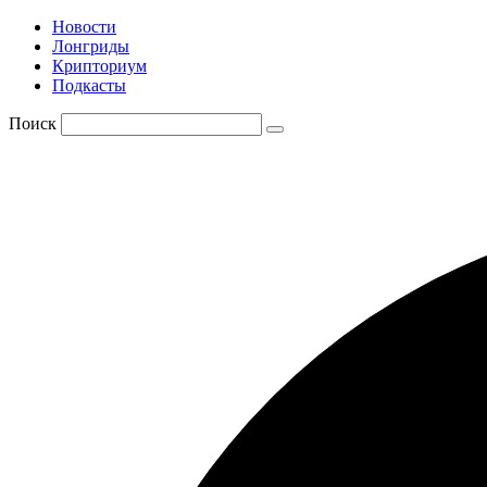
Новости
Лонгриды
Крипториум
Подкасты
Поиск