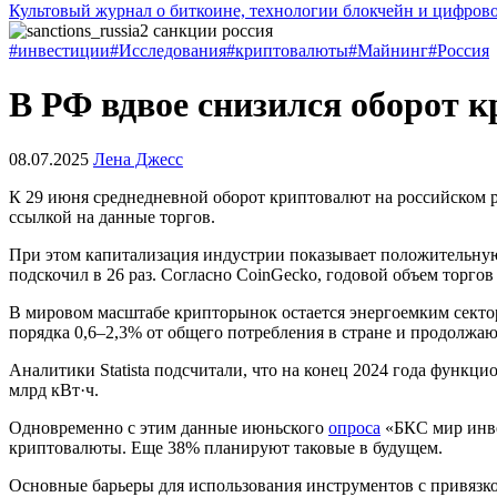
Культовый журнал о биткоине, технологии блокчейн и цифров
#инвестиции
#Исследования
#криптовалюты
#Майнинг
#Россия
В РФ вдвое снизился оборот 
08.07.2025
Лена Джесс
К 29 июня среднедневной оборот криптовалют на российском ры
ссылкой на данные торгов.
При этом капитализация индустрии показывает положительную д
подскочил в 26 раз. Согласно CoinGecko, годовой объем торгов
В мировом масштабе крипторынок остается энергоемким сект
порядка 0,6–2,3% от общего потребления в стране и продолжаю
Аналитики Statista подсчитали, что на конец 2024 года функц
млрд кВт·ч.
Одновременно с этим данные июньского
опроса
«БКС мир инве
криптовалюты. Еще 38% планируют таковые в будущем.
Основные барьеры для использования инструментов с привязко