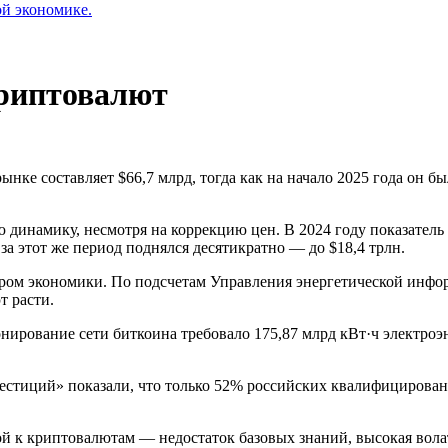
ой экономике.
криптовалют
нке составляет $66,7 млрд, тогда как на начало 2025 года он б
инамику, несмотря на коррекцию цен. В 2024 году показатель вы
 за этот же период поднялся десятикратно — до $18,4 трлн.
ором экономики. По подсчетам Управления энергетической инф
т расти.
ионирование сети биткоина требовало 175,87 млрд кВт·ч электро
стиций» показали, что только 52% российских квалифицирован
й к криптовалютам — недостаток базовых знаний, высокая вола