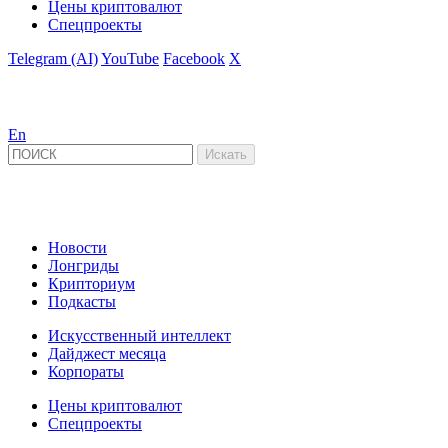
Цены криптовалют
Спецпроекты
Telegram (AI)
YouTube
Facebook
X
En
Новости
Лонгриды
Крипториум
Подкасты
Искусственный интеллект
Дайджест месяца
Корпораты
Цены криптовалют
Спецпроекты