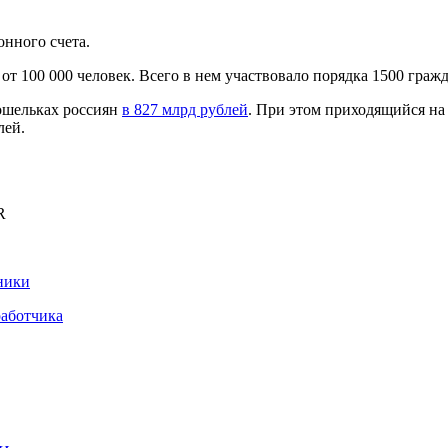
онного счета.
т 100 000 человек. Всего в нем участвовало порядка 1500 гражд
ошельках россиян
в 827 млрд рублей
. При этом приходящийся на 
лей.
R
ники
работчика