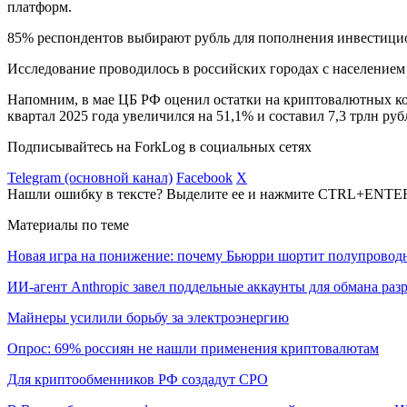
платформ.
85% респондентов выбирают рубль для пополнения инвестици
Исследование проводилось в российских городах с населением о
Напомним, в мае ЦБ РФ оценил остатки на криптовалютных к
квартал 2025 года увеличился на 51,1% и составил 7,3 трлн руб
Подписывайтесь на ForkLog в социальных сетях
Telegram (основной канал)
Facebook
X
Нашли ошибку в тексте? Выделите ее и нажмите CTRL+ENTE
Материалы по теме
Новая игра на понижение: почему Бьюрри шортит полупровод
ИИ-агент Anthropic завел поддельные аккаунты для обмана раз
Майнеры усилили борьбу за электроэнергию
Опрос: 69% россиян не нашли применения криптовалютам
Для криптообменников РФ создадут СРО