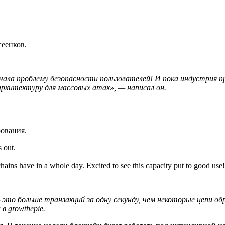
геенков.
ала проблему безопасности пользователей! И пока индустрия п
архитектуру для массовых атак», — написал он.
рования.
 out.
hains have in a whole day. Excited to see this capacity put to good use
 это больше транзакций за одну секунду, чем некоторые цепи о
в growthepie.