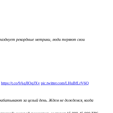
разднует рекордные метрики, люди теряют свои
!
https://t.co/9AqJIOqJXv
pic.twitter.com/LHuBfLrV6Q
брабатывают за целый день. Ждем не дождемся, когда