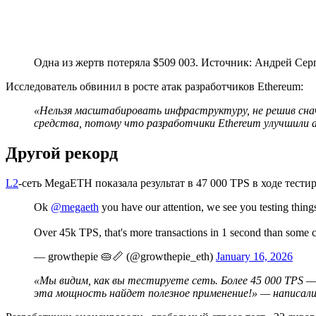
Одна из жертв потеряла $509 003. Источник: Андрей Сер
Исследователь обвинил в росте атак разработчиков Ethereum:
«Нельзя масштабировать инфраструктуру, не решив снач
средства, потому что разработчики Ethereum улучшили 
Другой рекорд
L2
-сеть MegaETH показала результат в 47 000
TPS
в ходе тести
Ok
@megaeth
you have our attention, we see you testing things
Over 45k TPS, that's more transactions in 1 second than some c
— growthepie 🥧📏 (@growthepie_eth)
January 16, 2026
«Мы видим, как вы тестируете сеть. Более 45 000 TPS —
эта мощность найдет полезное применение!» — написали 