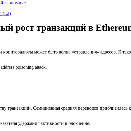
ой экономике.
 (L2)
ный рост транзакций в Ethere
и криптовалюты может быть волна «отравления» адресов. К тако
 address poisoning attack.
ву транзакций. Cемидневная средняя переводов приблизилась к
казателя удержания активности в блокчейне.