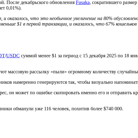
ой. После декабрьского обновления
Fusaka
, сократившего размер
яет 0,01%).
в, и оказалось, что это необычное увеличение на 80% обусловлен
 меньше $1 в первой транзакции, и оказалось, что 67% кошелько
DT
/
USDC
суммой менее $1 за период с 15 декабря 2025 по 18 ян
руют массовую рассылку «пыли» огромному количеству случайны
нников намеренно генерируются так, чтобы визуально напоминат
рес, он может по ошибке скопировать именно его и отправить к
ники обманули уже 116 человек, похитив более $740 000.