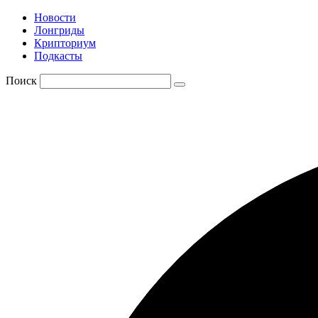
Новости
Лонгриды
Крипториум
Подкасты
Поиск