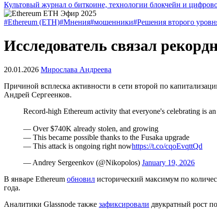
Культовый журнал о биткоине, технологии блокчейн и цифров
#Ethereum (ETH)
#Мнения
#мошенники
#Решения второго уровня
Исследователь связал рекорд
20.01.2026
Мирослава Андреева
Причиной всплеска активности в сети второй по капитализаци
Андрей Сергеенков.
Record-high Ethereum activity that everyone's celebrating is an
— Over $740K already stolen, and growing
— This became possible thanks to the Fusaka upgrade
— This attack is ongoing right now
https://t.co/cqoEvqttQd
— Andrey Sergeenkov (@Nikopolos)
January 19, 2026
В январе Ethereum
обновил
исторический максимум по количест
года.
Аналитики Glassnode также
зафиксировали
двукратный рост по