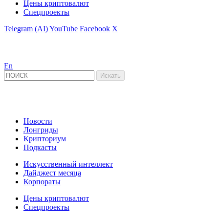
Цены криптовалют
Спецпроекты
Telegram (AI)
YouTube
Facebook
X
En
Новости
Лонгриды
Крипториум
Подкасты
Искусственный интеллект
Дайджест месяца
Корпораты
Цены криптовалют
Спецпроекты