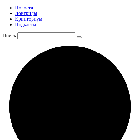
Новости
Лонгриды
Крипториум
Подкасты
Поиск