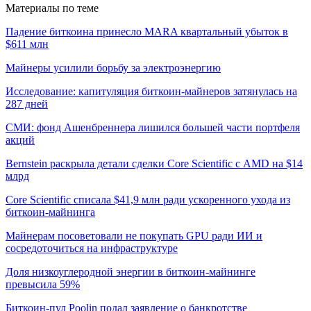
Материалы по теме
Падение биткоина принесло MARA квартальный убыток в
$611 млн
Майнеры усилили борьбу за электроэнергию
Исследование: капитуляция биткоин-майнеров затянулась на
287 дней
СМИ: фонд Ашенбреннера лишился большей части портфеля
акций
Bernstein раскрыла детали сделки Core Scientific с AMD на $14
млрд
Core Scientific списала $41,9 млн ради ускоренного ухода из
биткоин-майнинга
Майнерам посоветовали не покупать GPU ради ИИ и
сосредоточиться на инфраструктуре
Доля низкоуглеродной энергии в биткоин-майнинге
превысила 59%
Биткоин-пул Poolin подал заявление о банкротстве