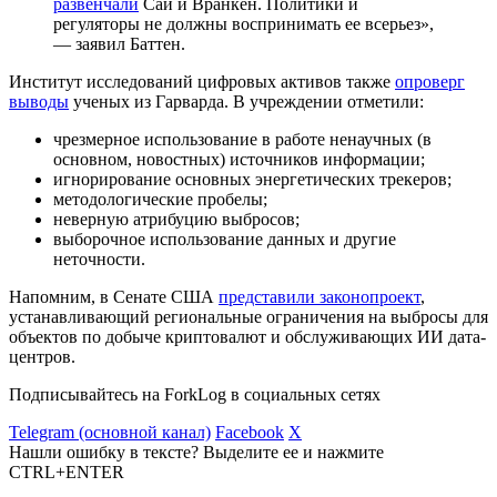
развенчали
Сай и Вранкен. Политики и
регуляторы не должны воспринимать ее всерьез»,
— заявил Баттен.
Институт исследований цифровых активов также
опроверг
выводы
ученых из Гарварда. В учреждении отметили:
чрезмерное использование в работе ненаучных (в
основном, новостных) источников информации;
игнорирование основных энергетических трекеров;
методологические пробелы;
неверную атрибуцию выбросов;
выборочное использование данных и другие
неточности.
Напомним, в Сенате США
представили законопроект
,
устанавливающий региональные ограничения на выбросы для
объектов по добыче криптовалют и обслуживающих ИИ дата-
центров.
Подписывайтесь на ForkLog в социальных сетях
Telegram (основной канал)
Facebook
X
Нашли ошибку в тексте? Выделите ее и нажмите
CTRL+ENTER