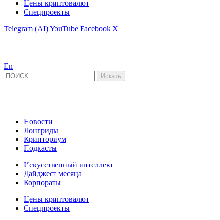
Цены криптовалют
Спецпроекты
Telegram (AI)
YouTube
Facebook
X
En
Новости
Лонгриды
Крипториум
Подкасты
Искусственный интеллект
Дайджест месяца
Корпораты
Цены криптовалют
Спецпроекты