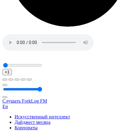
×1
Слушать ForkLog FM
En
Искусственный интеллект
Дайджест месяца
Корпораты