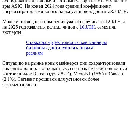
оборудования для добычи, который ускорился с наступление
эры ASIC. На конец 2024 года средний коэффициент
энергозатрат для мирового парка установок достиг 23,7 J/TH.
Модели последнего поколения уже обеспечивают 12 J/TH, а
на 2025 год заявлены релизы чипов с
10 J/TH
, отметили
эксперты.
Ставка на эффективность: как майнеры
биткоина адаптируются к новым
реалиям
Ситуацию на рынке новых майнеров они охарактеризовали
как олигополию. По их данным, его практически полностью
контролируют Bitmain (доля 82%), MicroBT (15%) и Canaan
(2,1%). Сегмент прошивок для установок более
фрагментирован.