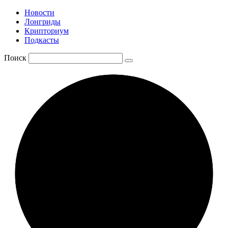
Новости
Лонгриды
Крипториум
Подкасты
Поиск