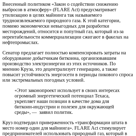
Внесенный политиком «Закон о содействии снижению
выбросов в атмосферу» (FLARE Act) предусматривает
утилизацию в целях майнинга так называемого
трудноизвлекаемого природного газа. К этой категории,
помимо экономически невыгодных для разработки
месторождений, относится и попутный газ, который из-за
нерентабельности коммерциализации сжигают в факелах на
нефтепромыслах.
Сенатор предлагает полностью компенсировать затраты на
оборудование добытчикам биткоина, организовавшим
производство электроэнергии из этих источников. По
мнению Круза, это децентрализует генерацию, а также
повысит устойчивость энергосети в периоды пикового спроса
или экстремальных погодных условий.
«Этот законопроект использует в своих интересах
огромный энергетический потенциал Техаса,
укрепляет наши позиции в качестве дома для
биткоин-индустрии и полезен для окружающей
среды», — заявил политик.
Круз подтвердил приверженность «трансформации штата в
место номер один для майнинга». FLARE Act стимулирует
предпринимателей использовать природный газ, который в