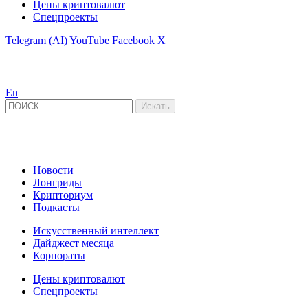
Цены криптовалют
Спецпроекты
Telegram (AI)
YouTube
Facebook
X
En
Новости
Лонгриды
Крипториум
Подкасты
Искусственный интеллект
Дайджест месяца
Корпораты
Цены криптовалют
Спецпроекты