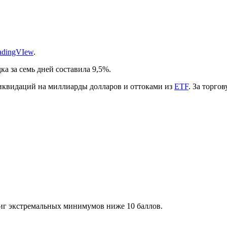
adingVIew
.
а за семь дней составила 9,5%.
иквидаций на миллиарды долларов и оттоками из
ETF
. За торго
иг экстремальных минимумов ниже 10 баллов.