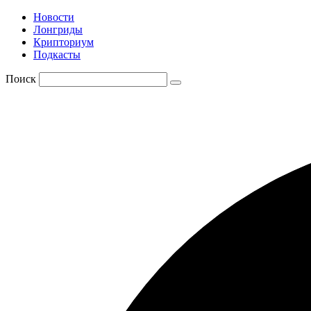
Новости
Лонгриды
Крипториум
Подкасты
Поиск