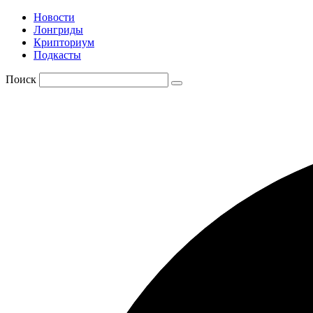
Новости
Лонгриды
Крипториум
Подкасты
Поиск