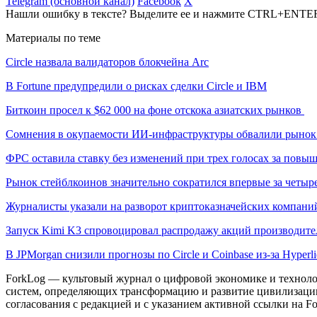
Telegram (основной канал)
Facebook
X
Нашли ошибку в тексте? Выделите ее и нажмите CTRL+ENTE
Материалы по теме
Circle назвала валидаторов блокчейна Arc
В Fortune предупредили о рисках сделки Circle и IBM
Биткоин просел к $62 000 на фоне отскока азиатских рынков
Сомнения в окупаемости ИИ-инфраструктуры обвалили рыно
ФРС оставила ставку без изменений при трех голосах за повы
Рынок стейблкоинов значительно сократился впервые за четыре
Журналисты указали на разворот криптоказначейских компани
Запуск Kimi K3 спровоцировал распродажу акций производите
В JPMorgan снизили прогнозы по Circle и Coinbase из-за Hyperli
ForkLog — культовый журнал о цифровой экономике и технолог
систем, определяющих трансформацию и развитие цивилизаци
согласования с редакцией и с указанием активной ссылки на Fo