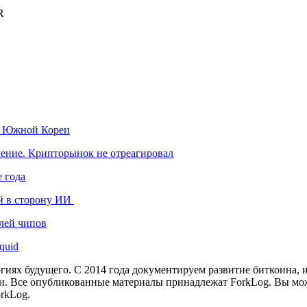
R
к Южной Кореи
шение. Крипторынок не отреагировал
 года
й в сторону ИИ
лей чипов
quid
иях будущего. С 2014 года документируем развитие биткоина, 
и.
Все опубликованные материалы принадлежат ForkLog. Вы мож
rkLog.