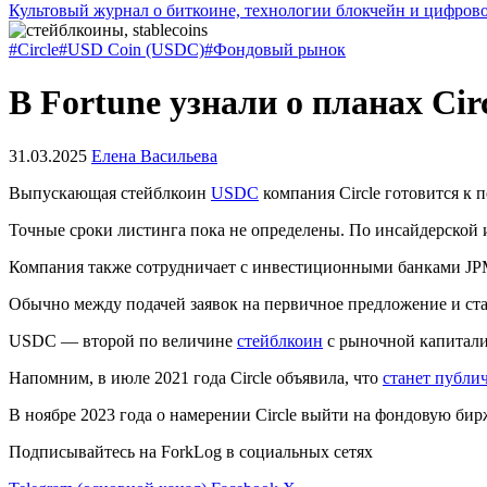
Культовый журнал о биткоине, технологии блокчейн и цифров
#Circle
#USD Coin (USDC)
#Фондовый рынок
В Fortune узнали о планах Cir
31.03.2025
Елена Васильева
Выпускающая стейблкоин
USDC
компания Circle готовится к
Точные сроки листинга пока не определены. По инсайдерской и
Компания также сотрудничает с инвестиционными банками JPMo
Обычно между подачей заявок на первичное предложение и ста
USDC — второй по величине
стейблкоин
с рыночной капитал
Напомним, в июле 2021 года Circle объявила, что
станет публи
В ноябре 2023 года о намерении Circle выйти на фондовую би
Подписывайтесь на ForkLog в социальных сетях