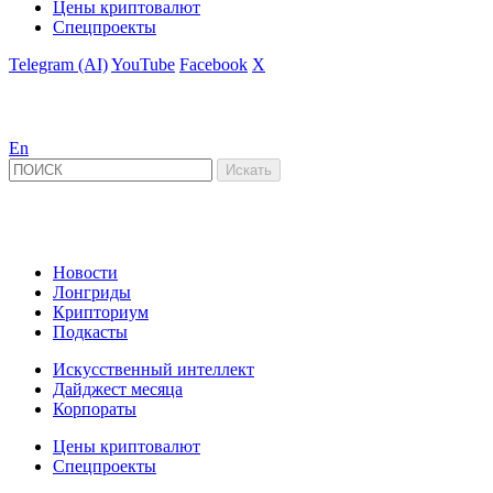
Цены криптовалют
Спецпроекты
Telegram (AI)
YouTube
Facebook
X
En
Новости
Лонгриды
Крипториум
Подкасты
Искусственный интеллект
Дайджест месяца
Корпораты
Цены криптовалют
Спецпроекты