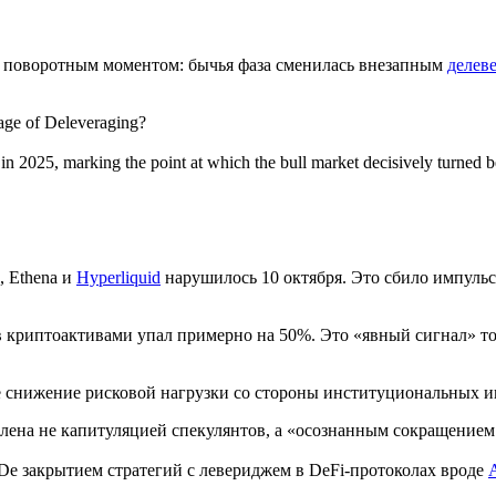
ан поворотным моментом: бычья фаза сменилась внезапным
делев
tage of Deleveraging?
in 2025, marking the point at which the bull market decisively turned 
, Ethena и
Hyperliquid
нарушилось 10 октября. Это сбило импульс,
 криптоактивами упал примерно на 50%. Это «явный сигнал» то
е снижение рисковой нагрузки со стороны институциональных 
влена не капитуляцией спекулянтов, а «осознанным сокращение
De закрытием стратегий с левериджем в DeFi-протоколах вроде