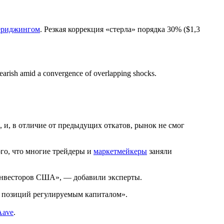
ериджингом
. Резкая коррекция «стерла» порядка 30% ($1,3
bearish amid a convergence of overlapping shocks.
 и, в отличие от предыдущих откатов, рынок не смог
го, что многие трейдеры и
маркетмейкеры
заняли
инвесторов США», — добавили эксперты.
м позиций регулируемым капиталом».
Aave
.