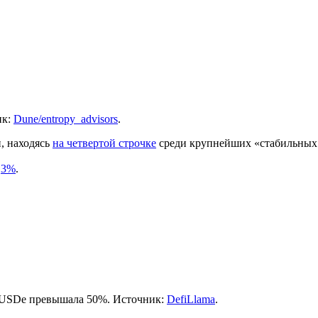
ик:
Dune/entropy_advisors
.
, находясь
на четвертой строчке
среди крупнейших «стабильных
,3%
.
ь USDe превышала 50%. Источник:
DefiLlama
.