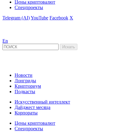
Цены криптовалют
Спецпроекты
Telegram (AI)
YouTube
Facebook
X
En
Новости
Лонгриды
Крипториум
Подкасты
Искусственный интеллект
Дайджест месяца
Корпораты
Цены криптовалют
Спецпроекты