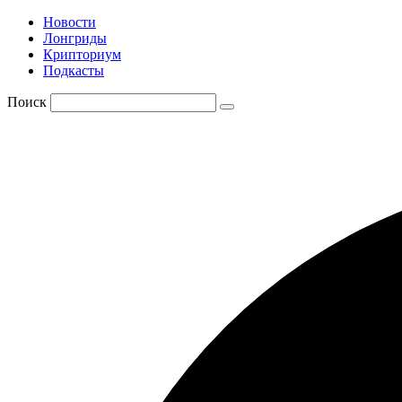
Новости
Лонгриды
Крипториум
Подкасты
Поиск