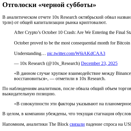
Отголоски «черной субботы»
В аналитическом отчете 10x Research октябрьский обвал назв
трлн) от общей капитализации рынка криптовалют.
After Crypto’s October 10 Crash: Are We Entering the Final S
October proved to be the most consequential month for Bitcoin 
Understanding…
pic.twitter.com/W6iAKdCAA3
— 10x Research (@10x_Research)
December 23, 2025
«В данном случае хрупкое взаимодействие между Binance
восстановиться», — отметили в 10x Research.
По наблюдениям аналитиков, после обвала общий объем торгов
выжидательную позицию.
«В совокупности эти факторы указывают на планомерно
В целом, в компании убеждены, что текущая стагнация обусло
Напомним, аналитики The Block
связали
падение спроса на US