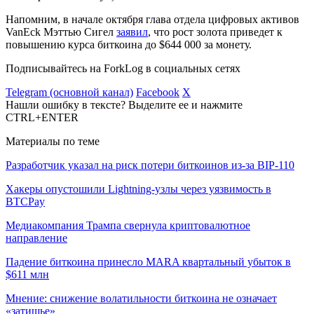
Напомним, в начале октября глава отдела цифровых активов
VanEck Мэттью Сигел
заявил
, что рост золота приведет к
повышению курса биткоина до $644 000 за монету.
Подписывайтесь на ForkLog в социальных сетях
Telegram (основной канал)
Facebook
X
Нашли ошибку в тексте? Выделите ее и нажмите
CTRL+ENTER
Материалы по теме
Разработчик указал на риск потери биткоинов из-за BIP-110
Хакеры опустошили Lightning-узлы через уязвимость в
BTCPay
Медиакомпания Трампа свернула криптовалютное
направление
Падение биткоина принесло MARA квартальный убыток в
$611 млн
Мнение: снижение волатильности биткоина не означает
«затишье»