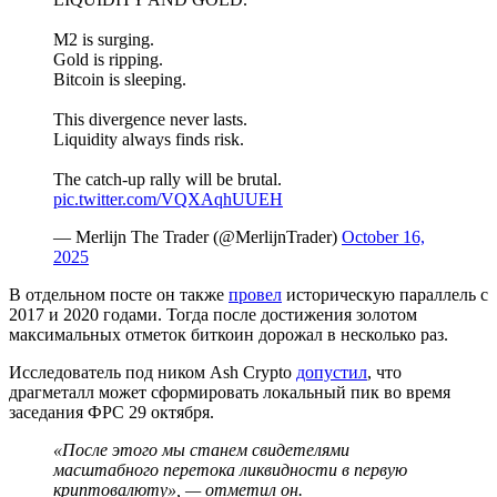
M2 is surging.
Gold is ripping.
Bitcoin is sleeping.
This divergence never lasts.
Liquidity always finds risk.
The catch-up rally will be brutal.
pic.twitter.com/VQXAqhUUEH
— Merlijn The Trader (@MerlijnTrader)
October 16,
2025
В отдельном посте он также
провел
историческую параллель с
2017 и 2020 годами. Тогда после достижения золотом
максимальных отметок биткоин дорожал в несколько раз.
Исследователь под ником Ash Crypto
допустил
, что
драгметалл может сформировать локальный пик во время
заседания
ФРС
29 октября.
«После этого мы станем свидетелями
масштабного перетока ликвидности в первую
криптовалюту», — отметил он.