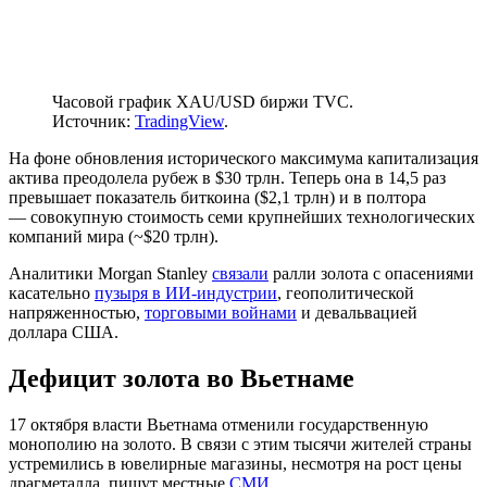
Часовой график XAU/USD биржи TVC.
Источник:
TradingView
.
На фоне обновления исторического максимума капитализация
актива преодолела рубеж в $30 трлн. Теперь она в 14,5 раз
превышает показатель биткоина ($2,1 трлн) и в полтора
— совокупную стоимость семи крупнейших технологических
компаний мира (~$20 трлн).
Аналитики Morgan Stanley
связали
ралли золота с опасениями
касательно
пузыря в ИИ-индустрии
, геополитической
напряженностью,
торговыми войнами
и девальвацией
доллара США.
Дефицит золота во Вьетнаме
17 октября власти Вьетнама отменили государственную
монополию на золото. В связи с этим тысячи жителей страны
устремились в ювелирные магазины, несмотря на рост цены
драгметалла, пишут местные
СМИ
.