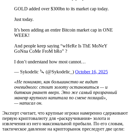
GOLD added over $300bn to its market cap today.
Just today.
It’s been adding an entire Bitcoin market cap in ONE
WEEK!
And people keep saying “wHeRe Is ThE MoNeY
GoNna CoMe FroM bRo” ?
I don’t understand how most cannot…
— Sykodelic 🔪 (@Sykodelic_)
October 16, 2025
«Не понимаю, как большинство не видит
очевидного: стоит золоту остановиться — и
биткоин рванет вверх. Это же самый прозрачный
маневр крупного капитала по смене позиций»,
— написал он.
Эксперт считает, что крупные игроки намеренно сдерживают
первую криптовалюту для «раскручивания» золота и
извлечения из него максимальной прибыли. По его словам,
тактическое давление на крипторынок преследует две цели: