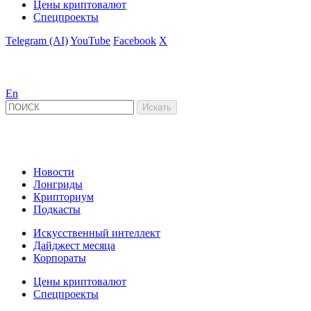
Цены криптовалют
Спецпроекты
Telegram (AI)
YouTube
Facebook
X
En
Новости
Лонгриды
Крипториум
Подкасты
Искусственный интеллект
Дайджест месяца
Корпораты
Цены криптовалют
Спецпроекты