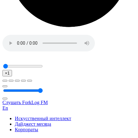
×1
Слушать ForkLog FM
En
Искусственный интеллект
Дайджест месяца
Корпораты