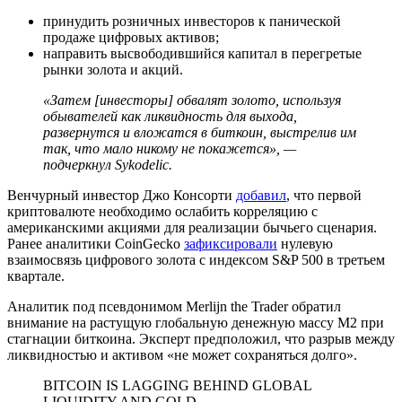
принудить розничных инвесторов к панической
продаже цифровых активов;
направить высвободившийся капитал в перегретые
рынки золота и акций.
«Затем [инвесторы] обвалят золото, используя
обывателей как ликвидность для выхода,
развернутся и вложатся в биткоин, выстрелив им
так, что мало никому не покажется», —
подчеркнул Sykodelic.
Венчурный инвестор Джо Консорти
добавил
, что первой
криптовалюте необходимо ослабить корреляцию с
американскими акциями для реализации бычьего сценария.
Ранее аналитики CoinGecko
зафиксировали
нулевую
взаимосвязь цифрового золота с индексом S&P 500 в третьем
квартале.
Аналитик под псевдонимом Merlijn the Trader обратил
внимание на растущую глобальную денежную массу M2 при
стагнации биткоина. Эксперт предположил, что разрыв между
ликвидностью и активом «не может сохраняться долго».
BITCOIN IS LAGGING BEHIND GLOBAL
LIQUIDITY AND GOLD.