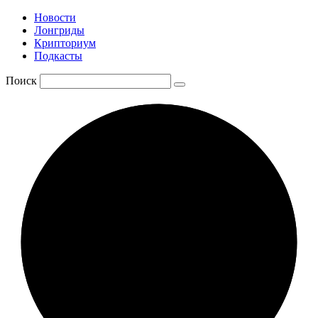
Новости
Лонгриды
Крипториум
Подкасты
Поиск