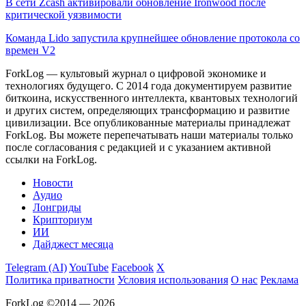
В сети Zcash активировали обновление Ironwood после
критической уязвимости
Команда Lido запустила крупнейшее обновление протокола со
времен V2
ForkLog — культовый журнал о цифровой экономике и
технологиях будущего. С 2014 года документируем развитие
биткоина, искусственного интеллекта, квантовых технологий
и других систем, определяющих трансформацию и развитие
цивилизации.
Все опубликованные материалы принадлежат
ForkLog. Вы можете перепечатывать наши материалы только
после согласования с редакцией и с указанием активной
ссылки на ForkLog.
Новости
Аудио
Лонгриды
Крипториум
ИИ
Дайджест месяца
Telegram (AI)
YouTube
Facebook
X
Политика приватности
Условия использования
О нас
Реклама
ForkLog ©2014 — 2026