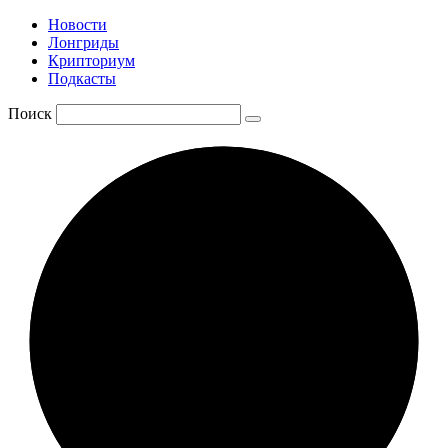
Новости
Лонгриды
Крипториум
Подкасты
Поиск