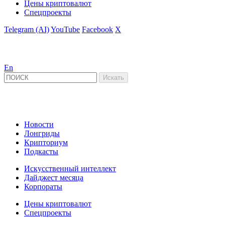
Цены криптовалют
Спецпроекты
Telegram (AI)
YouTube
Facebook
X
En
Новости
Лонгриды
Крипториум
Подкасты
Искусственный интеллект
Дайджест месяца
Корпораты
Цены криптовалют
Спецпроекты