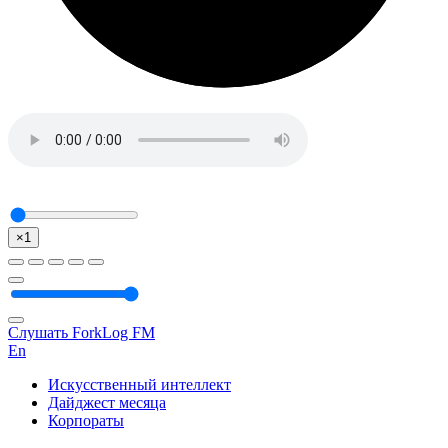
×1
Слушать ForkLog FM
En
Искусственный интеллект
Дайджест месяца
Корпораты