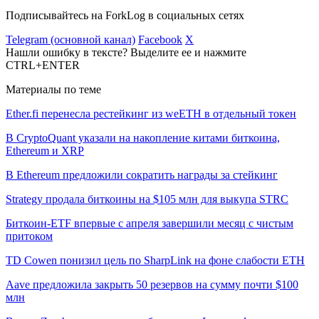
Подписывайтесь на ForkLog в социальных сетях
Telegram (основной канал)
Facebook
X
Нашли ошибку в тексте? Выделите ее и нажмите
CTRL+ENTER
Материалы по теме
Ether.fi перенесла рестейкинг из weETH в отдельный токен
В CryptoQuant указали на накопление китами биткоина,
Ethereum и XRP
В Ethereum предложили сократить награды за стейкинг
Strategy продала биткоины на $105 млн для выкупа STRC
Биткоин-ETF впервые с апреля завершили месяц с чистым
притоком
TD Cowen понизил цель по SharpLink на фоне слабости ETH
Aave предложила закрыть 50 резервов на сумму почти $100
млн