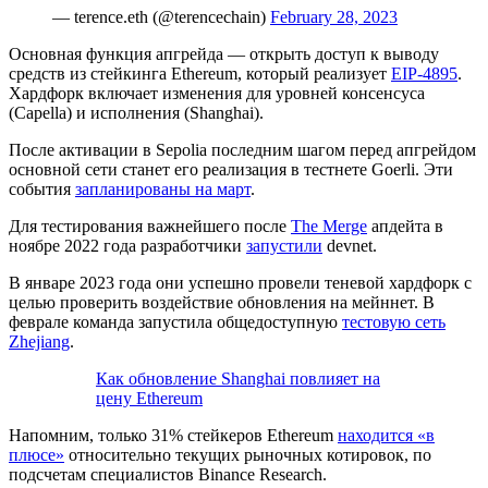
— terence.eth (@terencechain)
February 28, 2023
Основная функция апгрейда — открыть доступ к выводу
средств из стейкинга Ethereum, который реализует
EIP-4895
.
Хардфорк включает изменения для уровней консенсуса
(Capella) и исполнения (Shanghai).
После активации в Sepolia последним шагом перед апгрейдом
основной сети станет его реализация в тестнете Goerli. Эти
события
запланированы на март
.
Для тестирования важнейшего после
The Merge
апдейта в
ноябре 2022 года разработчики
запустили
devnet
.
В январе 2023 года они успешно провели теневой хардфорк с
целью проверить воздействие обновления на мейннет. В
феврале команда запустила общедоступную
тестовую сеть
Zhejiang
.
Как обновление Shanghai повлияет на
цену Ethereum
Напомним, только 31% стейкеров Ethereum
находится «в
плюсе»
относительно текущих рыночных котировок, по
подсчетам специалистов Binance Research.