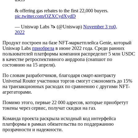
& offering gas rebates to the first 22,000 buyers.
pic.twitter.com/OZXCydXydD
— Uniswap Labs 🦄 (@Uniswap)
November 3 то0,
2022
Продукт построен на базе NFT-маркетплейса Genie, который
Uniswap Labs
приобрела
в июне 2022 года. Среди ранних
пользователей платформы компания распределит 5 млн USDC
в качестве ретроспективного аирдропа (снапшот по
состоянию на 15 апреля).
По словам разработчиков, благодаря смарт-контракту
Universal Router участники торгов смогут сэкономить до 15%
на транзакционных расходах по сравнению с другими NFT-
агрегаторами.
Помимо этого, первые 22 000 адресов, которые приобретут
токены через сервис, получат скидки на газ.
Команда проекта раскрыла исходный код интерфейса
платформы в рамках обязательства по поддержанию
прозрачности и надежности.