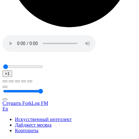
×1
Слушать ForkLog FM
En
Искусственный интеллект
Дайджест месяца
Корпораты