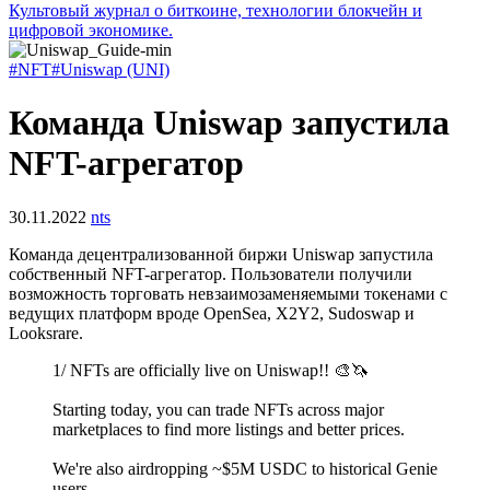
Культовый журнал о биткоине, технологии блокчейн и
цифровой экономике.
#NFT
#Uniswap (UNI)
Команда Uniswap запустила
NFT-агрегатор
30.11.2022
nts
Команда децентрализованной биржи Uniswap запустила
собственный NFT-агрегатор. Пользователи получили
возможность торговать невзаимозаменяемыми токенами с
ведущих платформ вроде OpenSea, X2Y2, Sudoswap и
Looksrare.
1/ NFTs are officially live on Uniswap!! 🎨🦄
Starting today, you can trade NFTs across major
marketplaces to find more listings and better prices.
We're also airdropping ~$5M USDC to historical Genie
users