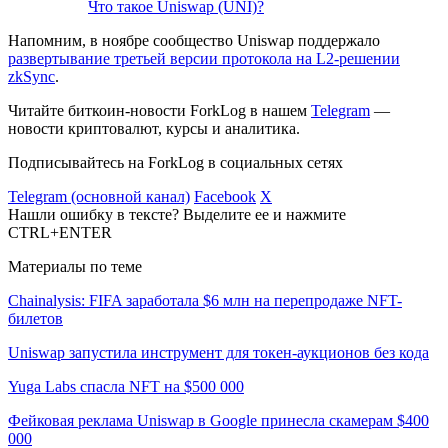
Что такое Uniswap (UNI)?
Напомним, в ноябре сообщество Uniswap поддержало
развертывание третьей версии протокола на L2-решении
zkSync
.
Читайте биткоин-новости ForkLog в нашем
Telegram
—
новости криптовалют, курсы и аналитика.
Подписывайтесь на ForkLog в социальных сетях
Telegram (основной канал)
Facebook
X
Нашли ошибку в тексте? Выделите ее и нажмите
CTRL+ENTER
Материалы по теме
Chainalysis: FIFA заработала $6 млн на перепродаже NFT-
билетов
Uniswap запустила инструмент для токен-аукционов без кода
Yuga Labs спасла NFT на $500 000
Фейковая реклама Uniswap в Google принесла скамерам $400
000