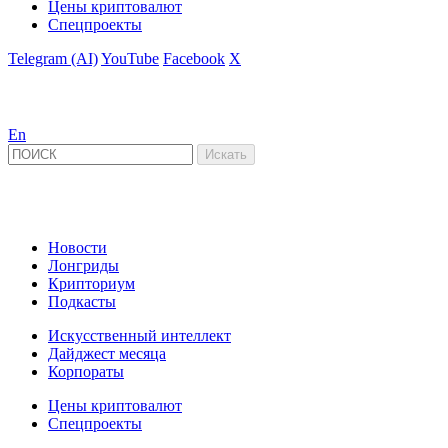
Цены криптовалют
Спецпроекты
Telegram (AI)
YouTube
Facebook
X
En
Новости
Лонгриды
Крипториум
Подкасты
Искусственный интеллект
Дайджест месяца
Корпораты
Цены криптовалют
Спецпроекты