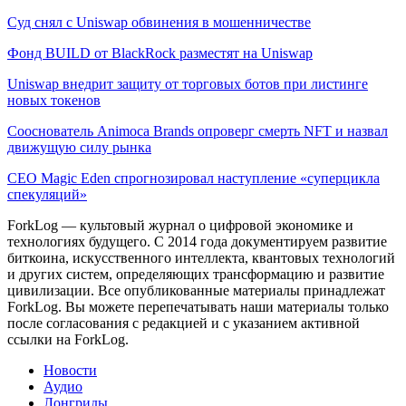
Суд снял с Uniswap обвинения в мошенничестве
Фонд BUILD от BlackRock разместят на Uniswap
Uniswap внедрит защиту от торговых ботов при листинге
новых токенов
Сооснователь Animoca Brands опроверг смерть NFT и назвал
движущую силу рынка
CEO Magic Eden спрогнозировал наступление «суперцикла
спекуляций»
ForkLog — культовый журнал о цифровой экономике и
технологиях будущего. С 2014 года документируем развитие
биткоина, искусственного интеллекта, квантовых технологий
и других систем, определяющих трансформацию и развитие
цивилизации.
Все опубликованные материалы принадлежат
ForkLog. Вы можете перепечатывать наши материалы только
после согласования с редакцией и с указанием активной
ссылки на ForkLog.
Новости
Аудио
Лонгриды