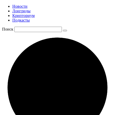
Новости
Лонгриды
Крипториум
Подкасты
Поиск