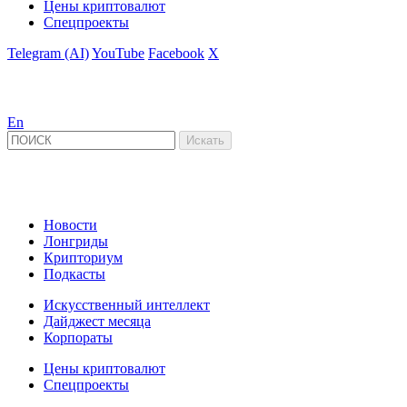
Цены криптовалют
Спецпроекты
Telegram (AI)
YouTube
Facebook
X
En
Новости
Лонгриды
Крипториум
Подкасты
Искусственный интеллект
Дайджест месяца
Корпораты
Цены криптовалют
Спецпроекты