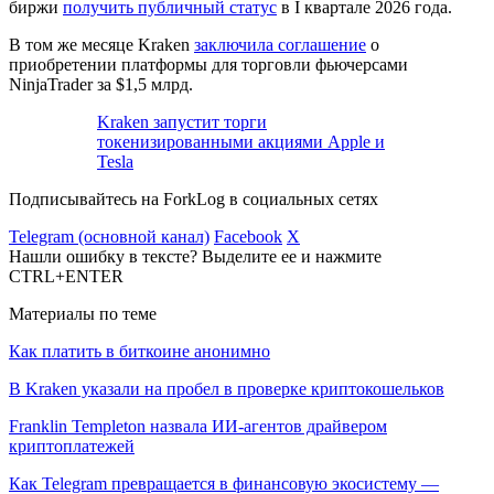
биржи
получить публичный статус
в I квартале 2026 года.
В том же месяце Kraken
заключила соглашение
о
приобретении платформы для торговли фьючерсами
NinjaTrader за $1,5 млрд.
Kraken запустит торги
токенизированными акциями Apple и
Tesla
Подписывайтесь на ForkLog в социальных сетях
Telegram (основной канал)
Facebook
X
Нашли ошибку в тексте? Выделите ее и нажмите
CTRL+ENTER
Материалы по теме
Как платить в биткоине анонимно
В Kraken указали на пробел в проверке криптокошельков
Franklin Templeton назвала ИИ-агентов драйвером
криптоплатежей
Как Telegram превращается в финансовую экосистему —