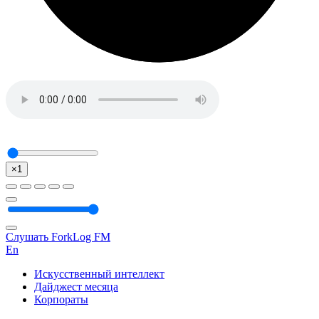
×1
Слушать ForkLog FM
En
Искусственный интеллект
Дайджест месяца
Корпораты