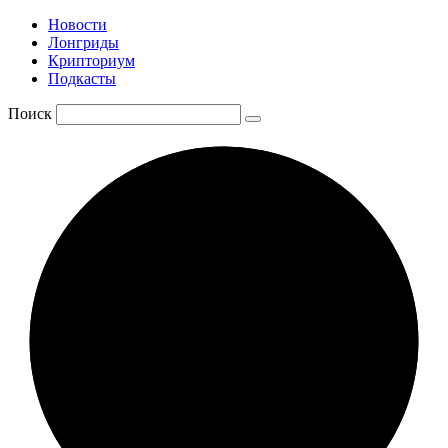
Новости
Лонгриды
Крипториум
Подкасты
Поиск