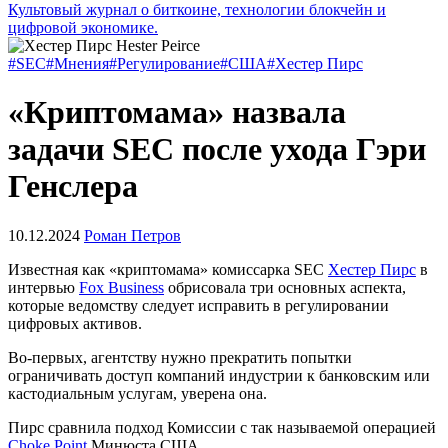
Культовый журнал о биткоине, технологии блокчейн и
цифровой экономике.
#SEC
#Мнения
#Регулирование
#США
#Хестер Пирс
«Криптомама» назвала
задачи SEC после ухода Гэри
Генслера
10.12.2024
Роман Петров
Известная как «криптомама» комиссарка
SEC
Хестер Пирс
в
интервью
Fox Business
обрисовала три основных аспекта,
которые ведомству следует исправить в регулировании
цифровых активов.
Во-первых, агентству нужно прекратить попытки
ограничивать доступ компаний индустрии к банковским или
кастодиальным услугам, уверена она.
Пирс сравнила подход Комиссии с так называемой операцией
Choke Point
Минюста США.