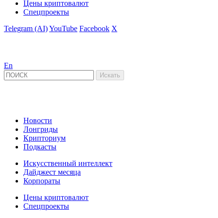
Цены криптовалют
Спецпроекты
Telegram (AI)
YouTube
Facebook
X
En
Новости
Лонгриды
Крипториум
Подкасты
Искусственный интеллект
Дайджест месяца
Корпораты
Цены криптовалют
Спецпроекты