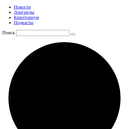
Новости
Лонгриды
Крипториум
Подкасты
Поиск