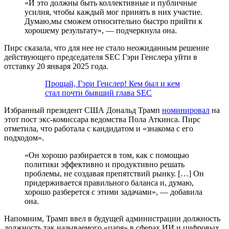
«И это должны быть коллективные и публичные
усилия, чтобы каждый мог принять в них участие.
Думаю,мы сможем относительно быстро прийти к
хорошему результату», — подчеркнула она.
Пирс сказала, что для нее не стало неожиданным решение
действующего председателя SEC Гэри Генслера уйти в
отставку 20 января 2025 года.
Прощай, Гэри Генслер! Кем был и кем
стал почти бывший глава SEC
Избранный президент США Дональд Трамп
номинировал
на
этот пост экс-комиссара ведомства Пола Аткинса. Пирс
отметила, что работала с кандидатом и «знакома с его
подходом».
«Он хорошо разбирается в том, как с помощью
политики эффективно и продуктивно решать
проблемы, не создавая препятствий рынку. […] Он
придерживается правильного баланса и, думаю,
хорошо разберется с этими задачами», — добавила
она.
Напомним, Трамп ввел в будущей администрации должность
должность так называемого «царя» в сферах ИИ и цифровых