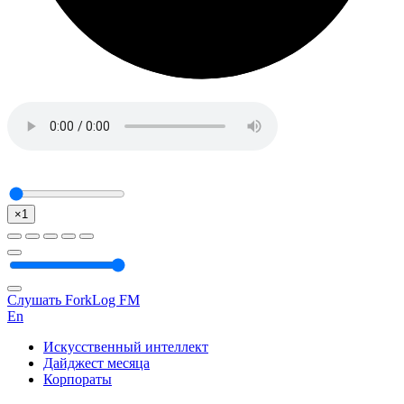
×1
Слушать ForkLog FM
En
Искусственный интеллект
Дайджест месяца
Корпораты