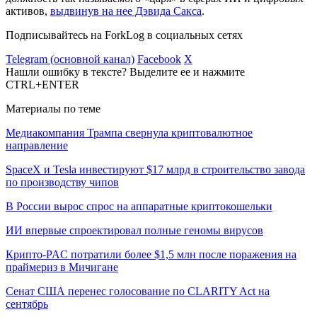
активов,
выдвинув на нее Дэвида Сакса
.
Подписывайтесь на ForkLog в социальных сетях
Telegram (основной канал)
Facebook
X
Нашли ошибку в тексте? Выделите ее и нажмите
CTRL+ENTER
Материалы по теме
Медиакомпания Трампа свернула криптовалютное
направление
SpaceX и Tesla инвестируют $17 млрд в строительство завода
по производству чипов
В России вырос спрос на аппаратные криптокошельки
ИИ впервые спроектировал полные геномы вирусов
Крипто-PAC потратили более $1,5 млн после поражения на
праймериз в Мичигане
Сенат США перенес голосование по CLARITY Act на
сентябрь