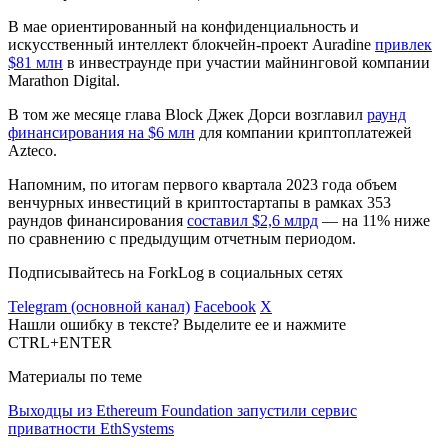
В мае ориентированный на конфиденциальность и
искусственный интеллект блокчейн-проект Auradine
привлек
$81 млн
в инвестраунде при участии майнинговой компании
Marathon Digital.
В том же месяце глава Block Джек Дорси возглавил
раунд
финансирования на $6 млн
для компании криптоплатежей
Azteco.
Напомним, по итогам первого квартала 2023 года объем
венчурных инвестиций в криптостартапы в рамках 353
раундов финансирования
составил $2,6 млрд
— на 11% ниже
по сравнению с предыдущим отчетным периодом.
Подписывайтесь на ForkLog в социальных сетях
Telegram (основной канал)
Facebook
X
Нашли ошибку в тексте? Выделите ее и нажмите
CTRL+ENTER
Материалы по теме
Выходцы из Ethereum Foundation запустили сервис
приватности EthSystems