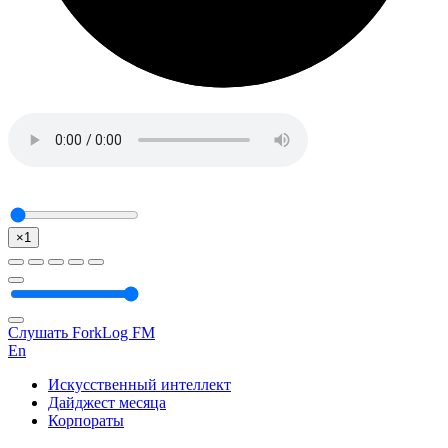
×1
Слушать ForkLog FM
En
Искусственный интеллект
Дайджест месяца
Корпораты