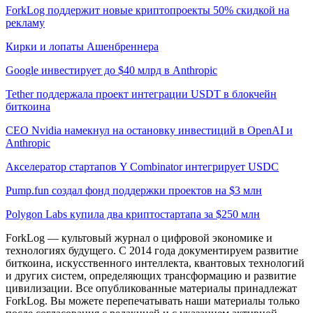
ForkLog поддержит новые криптопроекты 50% скидкой на
рекламу
Кирки и лопаты Ашенбреннера
Google инвестирует до $40 млрд в Anthropic
Tether поддержала проект интеграции USDT в блокчейн
биткоина
CEO Nvidia намекнул на остановку инвестиций в OpenAI и
Anthropic
Акселератор стартапов Y Combinator интегрирует USDC
Pump.fun создал фонд поддержки проектов на $3 млн
Polygon Labs купила два криптостартапа за $250 млн
ForkLog — культовый журнал о цифровой экономике и
технологиях будущего. С 2014 года документируем развитие
биткоина, искусственного интеллекта, квантовых технологий
и других систем, определяющих трансформацию и развитие
цивилизации.
Все опубликованные материалы принадлежат
ForkLog. Вы можете перепечатывать наши материалы только