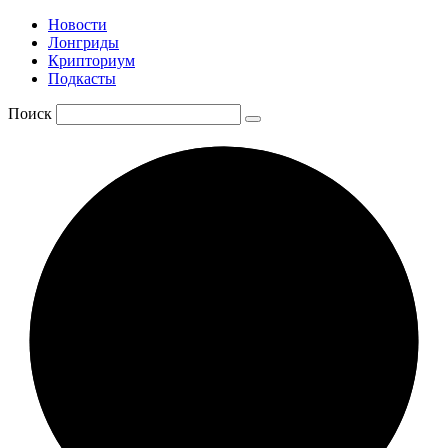
Новости
Лонгриды
Крипториум
Подкасты
Поиск