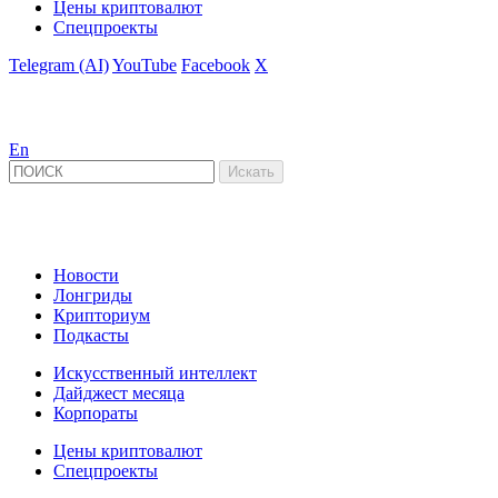
Цены криптовалют
Спецпроекты
Telegram (AI)
YouTube
Facebook
X
En
Новости
Лонгриды
Крипториум
Подкасты
Искусственный интеллект
Дайджест месяца
Корпораты
Цены криптовалют
Спецпроекты